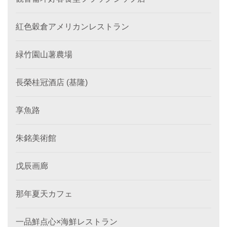
紅色穀倉アメリカンレストラン
緑竹園山薯農場
長榮桂冠酒店 (基隆)
享魚路
朱銘美術館
戊辰画廊
那年夏天カフェ
一品鮮点心×海鮮レストラン