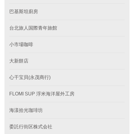
巴基斯坦廚房
台北旅人国際青年旅館
小市場咖啡
大新餅店
心干宝貝(永茂商行)
FLOMI SUP 浮米海洋屋外工房
海漾拾光珈琲坊
委託行街区株式会社