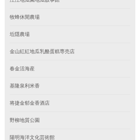
牧蜂休閒農場
坵隱農場
金山紅紅地瓜乳酪蛋糕専売店
春金活海産
基隆泉利米香
将捷金郁金香酒店
野柳地質公園
陽明海洋文化芸術館