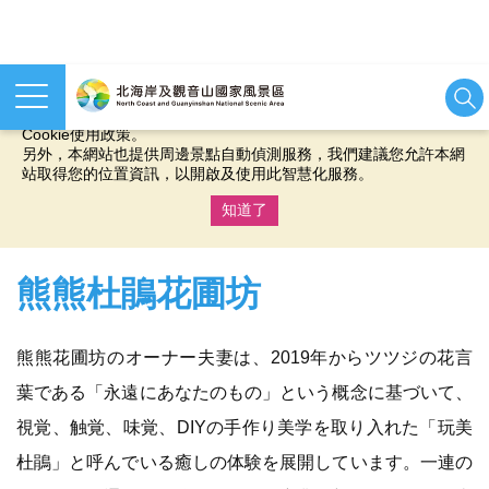
本網站使用cookies等相關技術以持續優化網站服務，並有助於為
您提供更佳的體驗，當您繼續使用本網站即表示您同意我們的
Cookie使用政策。
另外，本網站也提供周邊景點自動偵測服務，我們建議您允許本網
站取得您的位置資訊，以開啟及使用此智慧化服務。
知道了
:::
熊熊杜鵑花圃坊
熊熊花圃坊のオーナー夫妻は、2019年からツツジの花言
葉である「永遠にあなたのもの」という概念に基づいて、
視覚、触覚、味覚、DIYの手作り美学を取り入れた「玩美
杜鵑」と呼んでいる癒しの体験を展開しています。一連の