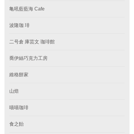
亀吼藍藍海 Cafe
波隆珈 琲
二号倉 庫芸文 珈琲館
喬伊絲巧克力工房
維格餅家
山焙
喵喵珈琲
食之飴