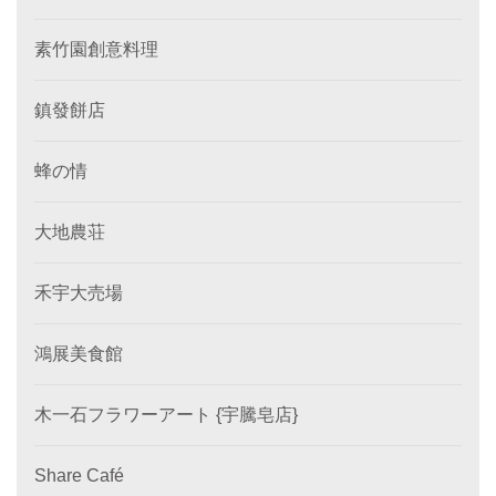
素竹園創意料理
鎮發餅店
蜂の情
大地農荘
禾宇大売場
鴻展美食館
木一石フラワーアート {宇騰皂店}
Share Café