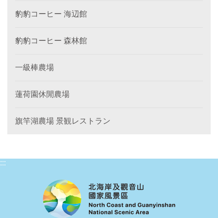
豹豹コーヒー 海辺館
豹豹コーヒー 森林館
一級棒農場
蓮荷園休閒農場
旗竿湖農場 景観レストラン
:::