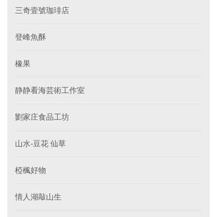
三奇壹號珈琲店
登峰魚酥
橡果
静静看海芸術工作室
劉家庄食品工坊
山水-豆花 仙草
椏楓好物
情人湖敲山生