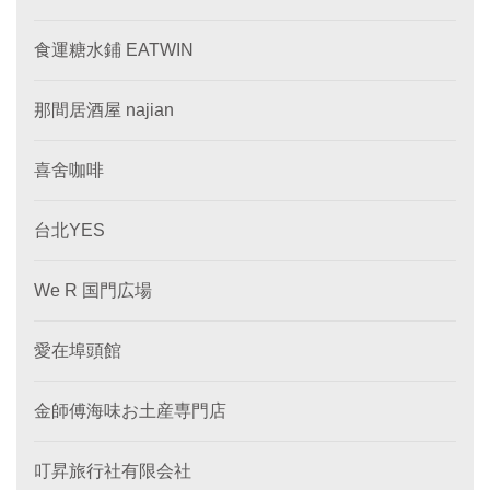
食運糖水鋪 EATWIN
那間居酒屋 najian
喜舍咖啡
台北YES
We R 国門広場
愛在埠頭館
金師傅海味お土産専門店
叮昇旅行社有限会社