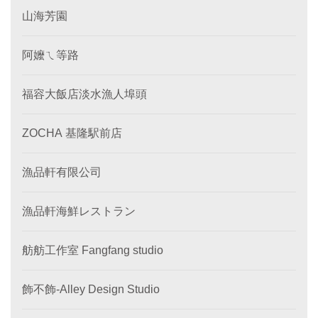
山海芳園
阿嬤ㄟ等路
福容大飯店淡水漁人埠頭
ZOCHA 基隆駅前店
漁品軒有限公司
漁品軒海鮮レストラン
舫舫工作室 Fangfang studio
飾不飾-Alley Design Studio