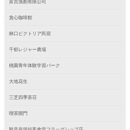
富吉漁創有限公司
貪心咖啡館
林口ビクトリア民宿
千郁レジャー農場
桃園青年体験学習パーク
大地花生
三芝四季茶荘
喫茶開門
観音崙坪好客食堂フラッグシップ店