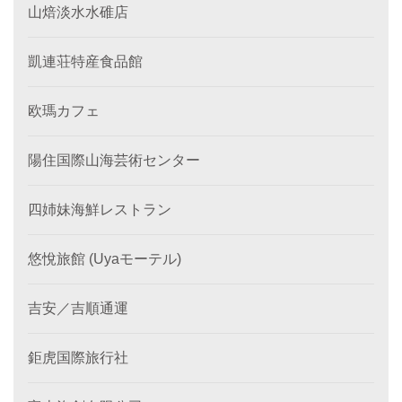
山焙淡水水碓店
凱連荘特産食品館
欧瑪カフェ
陽住国際山海芸術センター
四姉妹海鮮レストラン
悠悅旅館 (Uyaモーテル)
吉安／吉順通運
鉅虎国際旅行社