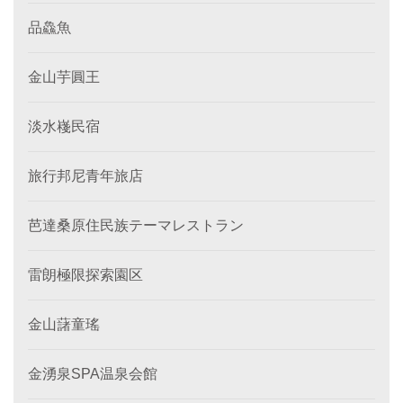
品鱻魚
金山芋圓王
淡水嶘民宿
旅行邦尼青年旅店
芭達桑原住民族テーマレストラン
雷朗極限探索園区
金山藷童瑤
金湧泉SPA温泉会館