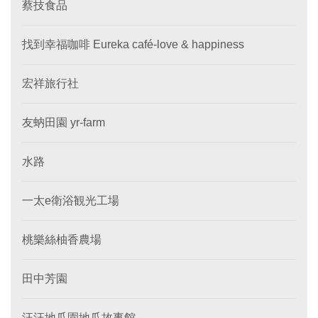
蔡技食品
找到幸福咖啡 Eureka café-love & happiness
宏祥旅行社
友蚋田園 yr-farm
水路
一太e衛浴観光工場
桃樂絲柚香農場
田中芳園
汪汪地瓜園地瓜故事館