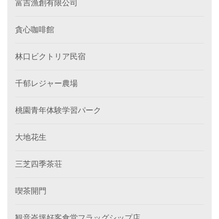
富吉漁創有限公司
貪心咖啡館
林口ビクトリア民宿
千郁レジャー農場
桃園青年体験学習パーク
大地花生
三芝四季茶荘
喫茶開門
観音崙坪好客食堂フラッグシップ店