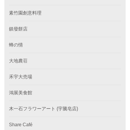
素竹園創意料理
鎮發餅店
蜂の情
大地農荘
禾宇大売場
鴻展美食館
木一石フラワーアート {宇騰皂店}
Share Café