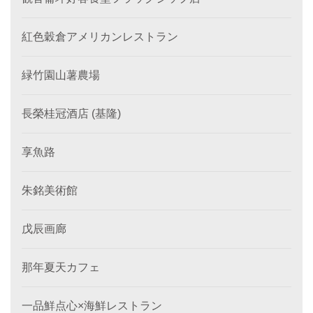
紅色穀倉アメリカンレストラン
緑竹園山薯農場
長榮桂冠酒店 (基隆)
享魚路
朱銘美術館
戊辰画廊
那年夏天カフェ
一品鮮点心×海鮮レストラン