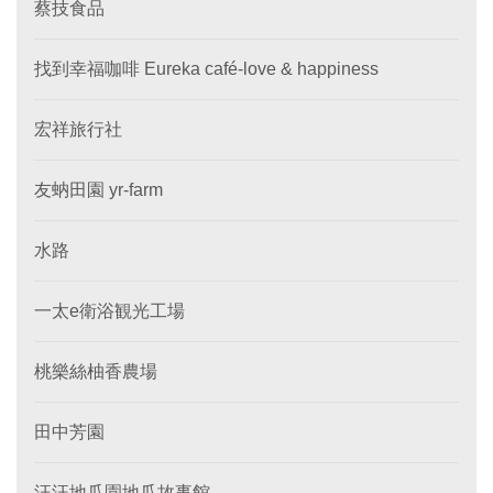
蔡技食品
找到幸福咖啡 Eureka café-love & happiness
宏祥旅行社
友蚋田園 yr-farm
水路
一太e衛浴観光工場
桃樂絲柚香農場
田中芳園
汪汪地瓜園地瓜故事館