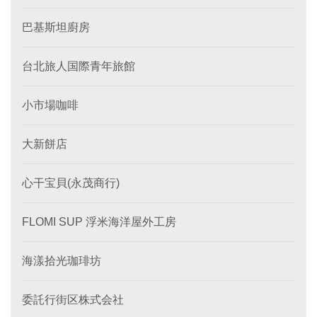
巴基斯坦廚房
台北旅人国際青年旅館
小市場咖啡
大新餅店
心干宝貝(永茂商行)
FLOMI SUP 浮米海洋屋外工房
海漾拾光珈琲坊
委託行街区株式会社