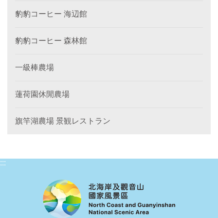
豹豹コーヒー 海辺館
豹豹コーヒー 森林館
一級棒農場
蓮荷園休閒農場
旗竿湖農場 景観レストラン
:::