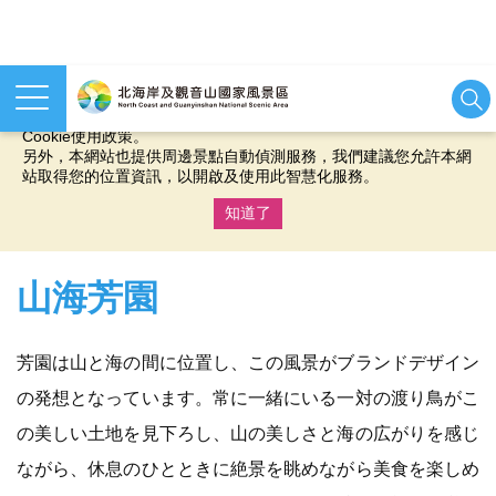
本網站使用cookies等相關技術以持續優化網站服務，並有助於為
您提供更佳的體驗，當您繼續使用本網站即表示您同意我們的
Cookie使用政策。
另外，本網站也提供周邊景點自動偵測服務，我們建議您允許本網
站取得您的位置資訊，以開啟及使用此智慧化服務。
知道了
:::
山海芳園
芳園は山と海の間に位置し、この風景がブランドデザイン
の発想となっています。常に一緒にいる一対の渡り鳥がこ
の美しい土地を見下ろし、山の美しさと海の広がりを感じ
ながら、休息のひとときに絶景を眺めながら美食を楽しめ