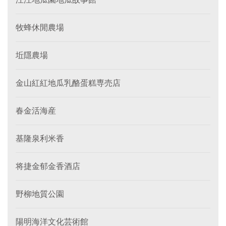
牧蜂休閒農場
坵隱農場
金山紅紅地瓜乳酪蛋糕専売店
春金活海産
基隆泉利米香
将捷金郁金香酒店
野柳地質公園
陽明海洋文化芸術館