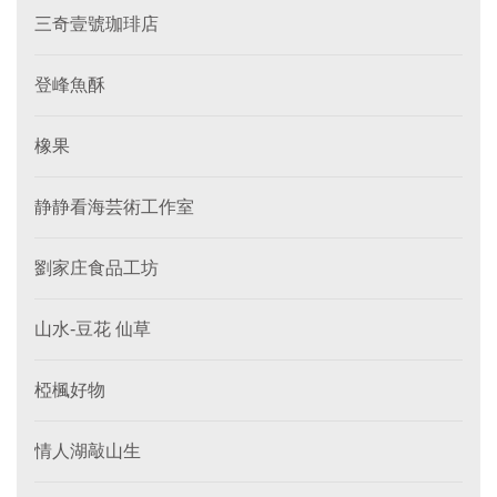
三奇壹號珈琲店
登峰魚酥
橡果
静静看海芸術工作室
劉家庄食品工坊
山水-豆花 仙草
椏楓好物
情人湖敲山生