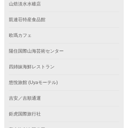
山焙淡水水碓店
凱連荘特産食品館
欧瑪カフェ
陽住国際山海芸術センター
四姉妹海鮮レストラン
悠悅旅館 (Uyaモーテル)
吉安／吉順通運
鉅虎国際旅行社