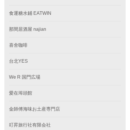
食運糖水鋪 EATWIN
那間居酒屋 najian
喜舍咖啡
台北YES
We R 国門広場
愛在埠頭館
金師傅海味お土産専門店
叮昇旅行社有限会社