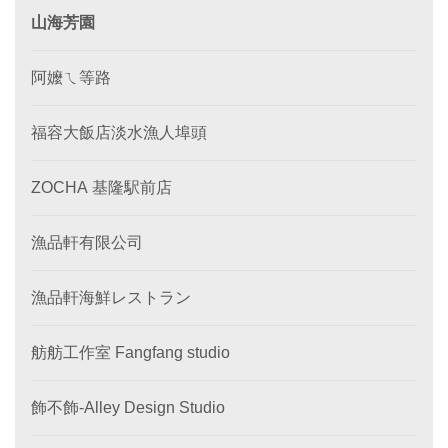
山海芳園
阿嬤ㄟ等路
福容大飯店淡水漁人埠頭
ZOCHA 基隆駅前店
漁品軒有限公司
漁品軒海鮮レストラン
舫舫工作室 Fangfang studio
飾不飾-Alley Design Studio