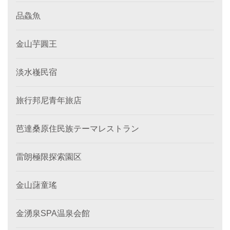
品鱻魚
金山芋圓王
淡水嶘民宿
旅行邦尼青年旅店
芭達桑原住民族テーマレストラン
雷朗極限探索園区
金山藷童瑤
金湧泉SPA温泉会館