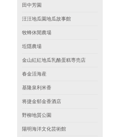
田中芳園
汪汪地瓜園地瓜故事館
牧蜂休閒農場
坵隱農場
金山紅紅地瓜乳酪蛋糕専売店
春金活海産
基隆泉利米香
将捷金郁金香酒店
野柳地質公園
陽明海洋文化芸術館