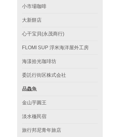
小市場咖啡
大新餅店
心干宝貝(永茂商行)
FLOMI SUP 浮米海洋屋外工房
海漾拾光珈琲坊
委託行街区株式会社
品鱻魚
金山芋圓王
淡水嶘民宿
旅行邦尼青年旅店