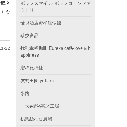
に購入
ポップスマイ ル ポップコーンファ
クトリー
れた食
薆悅酒店野柳渡假館
蔡技食品
1-22
找到幸福咖啡 Eureka café-love & h
appiness
宏祥旅行社
友蚋田園 yr-farm
水路
一太e衛浴観光工場
桃樂絲柚香農場