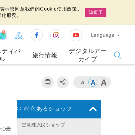
示您同意我們的Cookie使用政策。
知道了
慧化服務。
Language
スティバ
デジタルアー
旅行情報
ル
カイブ
:::
特色あるショップ
黒真珠原民ショップ
かつ最