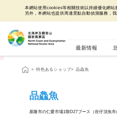
本網站使用cookies等相關技術以持續優化網
另外，本網站也提供周邊景點自動偵測服務，我
:::
最新情報
:::
特色あるショップ
品鱻魚
品鱻魚
基隆市の仁愛市場1階D27ブース（崁仔頂魚