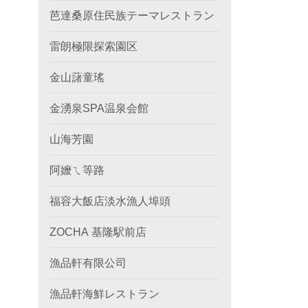
芭達桑原住民族テーマレストラン
雷朗極限探索園区
金山藷童瑤
金湧泉SPA温泉会館
山海芳園
阿嬤ㄟ等路
福容大飯店淡水漁人埠頭
ZOCHA 基隆駅前店
漁品軒有限公司
漁品軒海鮮レストラン