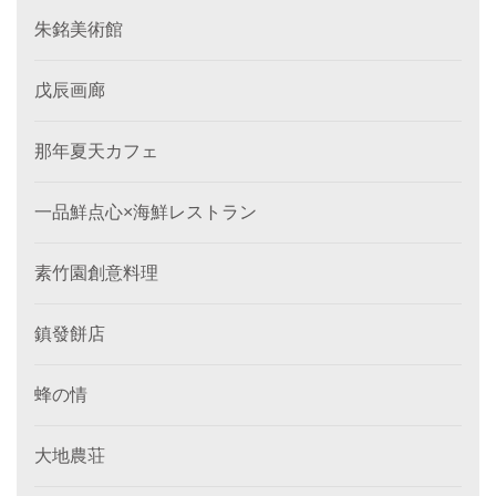
朱銘美術館
戊辰画廊
那年夏天カフェ
一品鮮点心×海鮮レストラン
素竹園創意料理
鎮發餅店
蜂の情
大地農荘