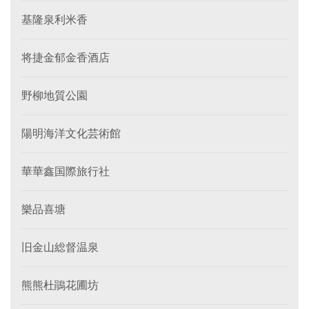
基隆泉利米香
将捷金郁金香酒店
野柳地質公園
陽明海洋文化芸術館
華華鑫国際旅行社
樂品喜塘
旧金山総督温泉
熊熊杜鵑花圃坊