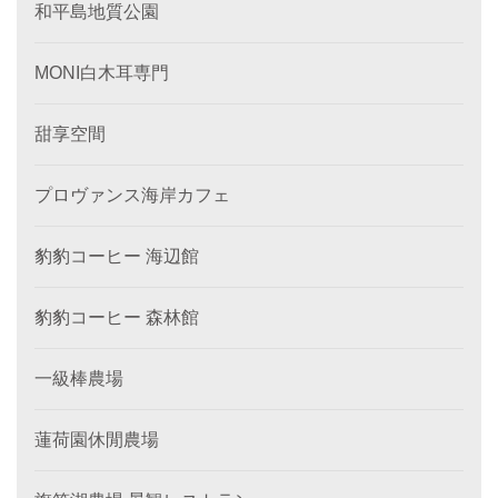
和平島地質公園
MONI白木耳専門
甜享空間
プロヴァンス海岸カフェ
豹豹コーヒー 海辺館
豹豹コーヒー 森林館
一級棒農場
蓮荷園休閒農場