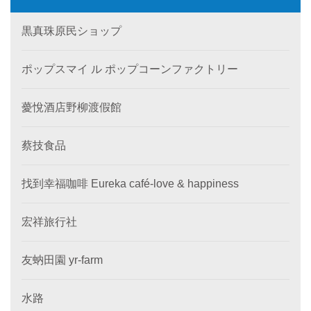
黒真珠原民ショップ
ポップスマイ ル ポップコーンファクトリー
薆悅酒店野柳渡假館
蔡技食品
找到幸福咖啡 Eureka café-love & happiness
宏祥旅行社
友蚋田園 yr-farm
水路