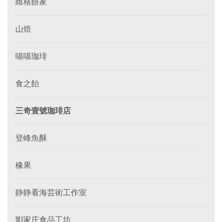
維格餅家
山焙
喵喵珈琲
食之飴
三奇壹號珈琲店
登峰魚酥
橡果
静静看海芸術工作室
劉家庄食品工坊