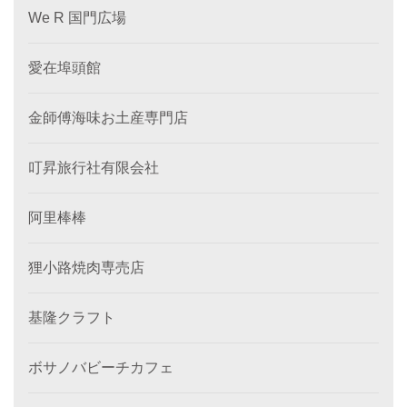
We R 国門広場
愛在埠頭館
金師傅海味お土産専門店
叮昇旅行社有限会社
阿里棒棒
狸小路焼肉専売店
基隆クラフト
ボサノバビーチカフェ