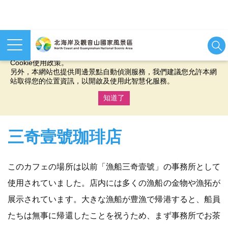
本網站使用cookies等相關技術以持續優化網站服務，並有助於為
您提供更佳的體驗，當您繼續使用本網站即表示您同意我們的
Cookie使用政策。
另外，本網站也提供周邊景點自動偵測服務，我們建議您允許本網
站取得您的位置資訊，以開啟及使用此智慧化服務。
知道了
:::
三奇壹號珈琲店
このカフェの場所は以前「漁船三奇壹號」の事務所として
使用されていました。店内には多くの漁船の金物や漁拓が
展示されています。大きな漁船が豊漁で帰港すると、船員
たちは無事に帰還したことを祝うため、まず事務所でお茶