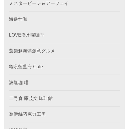
ミスタービーン＆アーフェイ
海邊灶咖
LOVE淡水喝咖啡
藻楽趣海藻創意グルメ
亀吼藍藍海 Cafe
波隆珈 琲
二号倉 庫芸文 珈琲館
喬伊絲巧克力工房