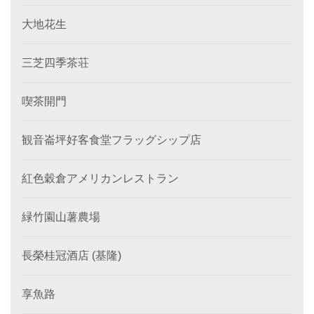
大地花生
三芝四季茶荘
喫茶開門
観音崙坪好客食堂フラッグシップ店
紅色穀倉アメリカンレストラン
緑竹園山薯農場
長榮桂冠酒店 (基隆)
享魚路