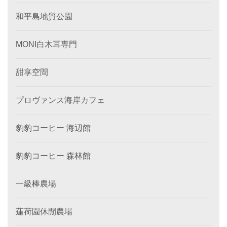
和平島地質公園
MONI白木耳専門
甜享空間
プロヴァンス海岸カフェ
豹豹コーヒー 海辺館
豹豹コーヒー 森林館
一級棒農場
蓮荷園休閒農場