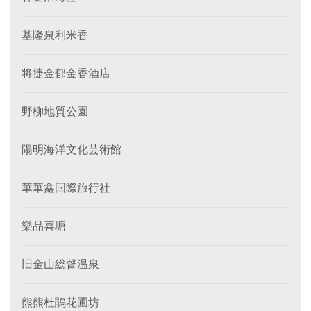
基隆泉利米香
将捷金郁金香酒店
野柳地質公園
陽明海洋文化芸術館
華華鑫国際旅行社
樂品喜塘
旧金山総督温泉
熊熊杜鵑花圃坊