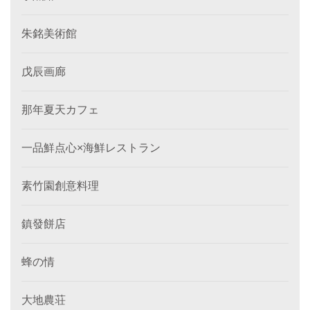
朱銘美術館
戊辰画廊
那年夏天カフェ
一品鮮点心×海鮮レストラン
素竹園創意料理
鎮發餅店
蜂の情
大地農荘