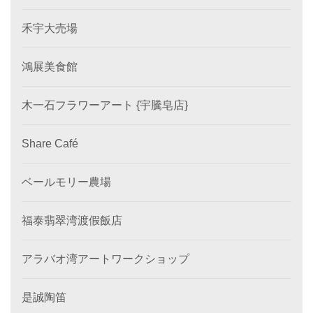
禾宇大売場
鴻展美食館
木一石フラワーアート {宇騰皂店}
Share Café
ベールモリー農場
福泰翡翠湾渡假飯店
アラバオ湾アートワークショップ
是誠陶笛