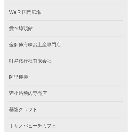
We R 国門広場
愛在埠頭館
金師傅海味お土産専門店
叮昇旅行社有限会社
阿里棒棒
狸小路焼肉専売店
基隆クラフト
ボサノバビーチカフェ