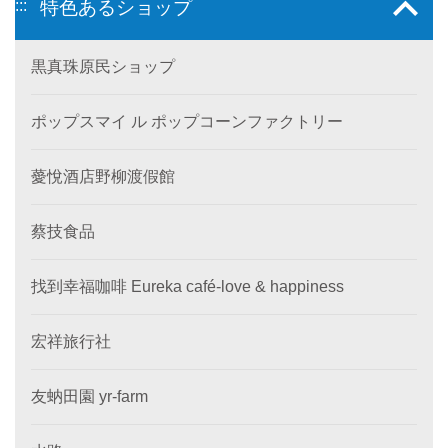
:::
特色あるショップ
黒真珠原民ショップ
ポップスマイ ル ポップコーンファクトリー
薆悅酒店野柳渡假館
蔡技食品
找到幸福咖啡 Eureka café-love & happiness
宏祥旅行社
友蚋田園 yr-farm