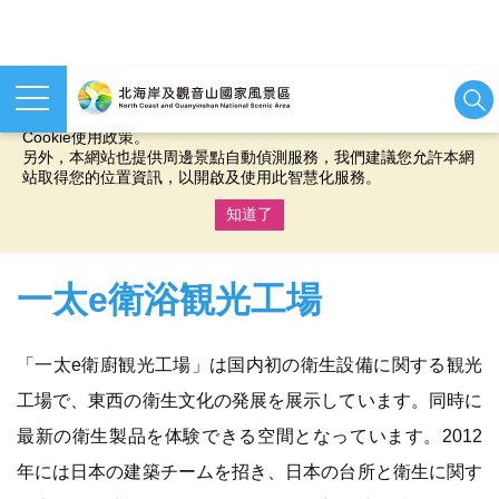
本網站使用cookies等相關技術以持續優化網站服務，並有助於為
您提供更佳的體驗，當您繼續使用本網站即表示您同意我們的
Cookie使用政策。
另外，本網站也提供周邊景點自動偵測服務，我們建議您允許本網
站取得您的位置資訊，以開啟及使用此智慧化服務。
知道了
:::
一太e衛浴観光工場
「一太e衛廚観光工場」は国内初の衛生設備に関する観光
工場で、東西の衛生文化の発展を展示しています。同時に
最新の衛生製品を体験できる空間となっています。2012
年には日本の建築チームを招き、日本の台所と衛生に関す