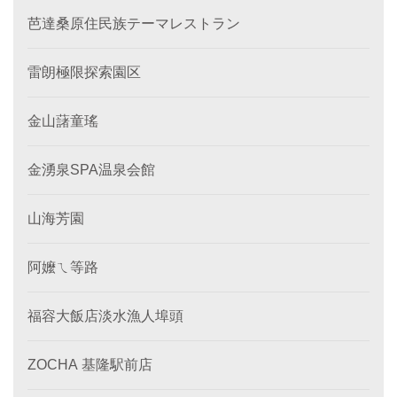
芭達桑原住民族テーマレストラン
雷朗極限探索園区
金山藷童瑤
金湧泉SPA温泉会館
山海芳園
阿嬤ㄟ等路
福容大飯店淡水漁人埠頭
ZOCHA 基隆駅前店