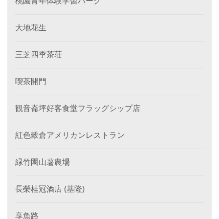
桃園青年体験学習パーク
大地花生
三芝四季茶荘
喫茶開門
観音崙坪好客食堂フラッグシップ店
紅色穀倉アメリカンレストラン
緑竹園山薯農場
長榮桂冠酒店 (基隆)
享魚路