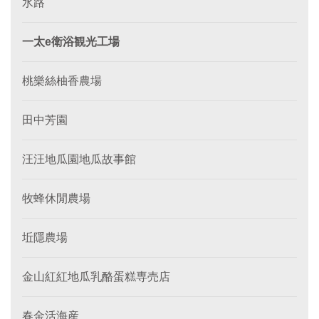
水路
一太e衛浴観光工場
桃樂絲柚香農場
田中芳園
汪汪地瓜園地瓜故事館
牧蜂休閒農場
坵隱農場
金山紅紅地瓜乳酪蛋糕専売店
春金活海産