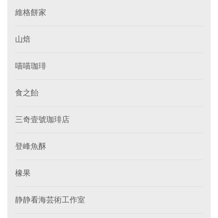
維格餅家
山焙
喵喵珈琲
食之飴
三奇壹號珈琲店
登峰魚酥
橡果
静静看海芸術工作室