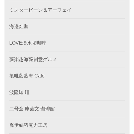
ミスタービーン＆アーフェイ
海邊灶咖
LOVE淡水喝咖啡
藻楽趣海藻創意グルメ
亀吼藍藍海 Cafe
波隆珈 琲
二号倉 庫芸文 珈琲館
喬伊絲巧克力工房