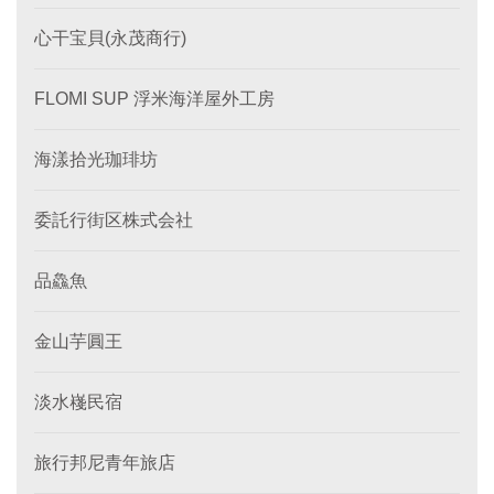
心干宝貝(永茂商行)
FLOMI SUP 浮米海洋屋外工房
海漾拾光珈琲坊
委託行街区株式会社
品鱻魚
金山芋圓王
淡水嶘民宿
旅行邦尼青年旅店