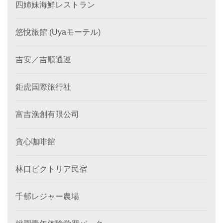
四姉妹海鮮レストラン
悠悅旅館 (Uyaモーテル)
吉安／吉順通運
鉅虎国際旅行社
富吉漁創有限公司
貪心咖啡館
林口ビクトリア民宿
千郁レジャー農場