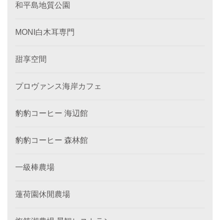
和平島地質公園
MONI白木耳専門
甜享空間
プロヴァンス海岸カフェ
豹豹コーヒー 海辺館
豹豹コーヒー 森林館
一級棒農場
蓮荷園休閒農場