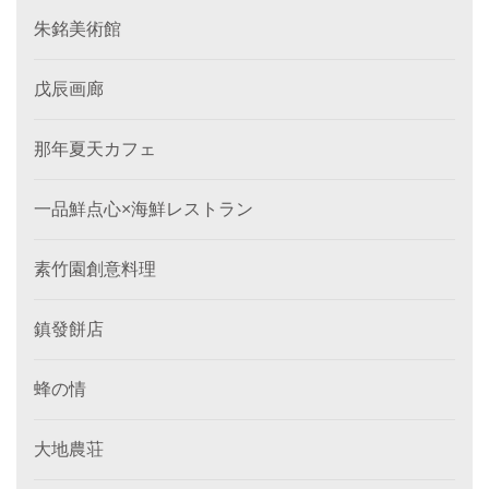
朱銘美術館
戊辰画廊
那年夏天カフェ
一品鮮点心×海鮮レストラン
素竹園創意料理
鎮發餅店
蜂の情
大地農荘