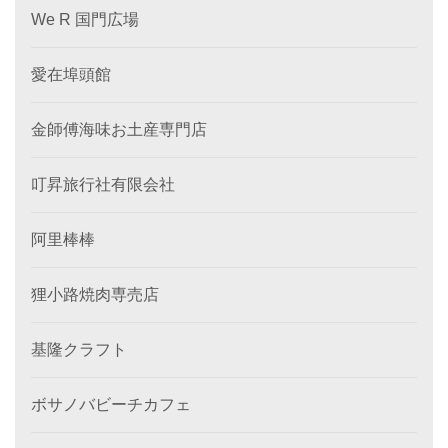
We R 国門広場
愛在埠頭館
金師傅海味お土産専門店
叮昇旅行社有限会社
阿里棒棒
狸小路焼肉専売店
基隆クラフト
ボサノバビーチカフェ