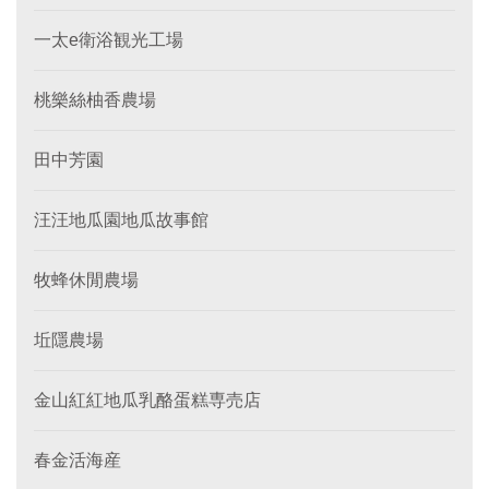
一太e衛浴観光工場
桃樂絲柚香農場
田中芳園
汪汪地瓜園地瓜故事館
牧蜂休閒農場
坵隱農場
金山紅紅地瓜乳酪蛋糕専売店
春金活海産