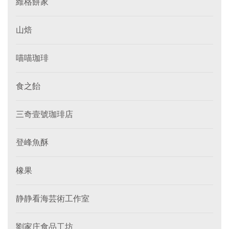
維格餅家
山焙
喵喵珈琲
食之飴
三奇壹號珈琲店
登峰魚酥
橡果
静静看海芸術工作室
劉家庄食品工坊