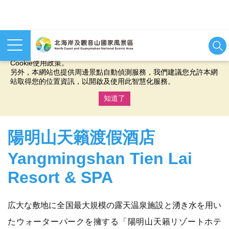
本網站使用cookies等相關技術以持續優化網站服務，並有助於為
您提供更佳的體驗，當您繼續使用本網站即表示您同意我們的
Cookie使用政策。
另外，本網站也提供周邊景點自動偵測服務，我們建議您允許本網
站取得您的位置資訊，以開啟及使用此智慧化服務。
知道了
:::
陽明山天籟渡假酒店
Yangmingshan Tien Lai
Resort & SPA
広大な敷地に全国最大規模の露天温泉施設と湧き水を用い
たウォーターパークを擁する「陽明山天籟リゾートホテ