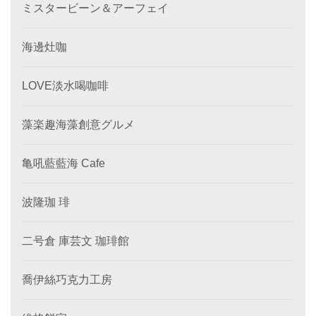
ミスタービーン＆アーフェイ
海邊灶咖
LOVE淡水喝咖啡
藻楽趣海藻創意グルメ
亀吼藍藍海 Cafe
波隆珈 琲
二号倉 庫芸文 珈琲館
喬伊絲巧克力工房