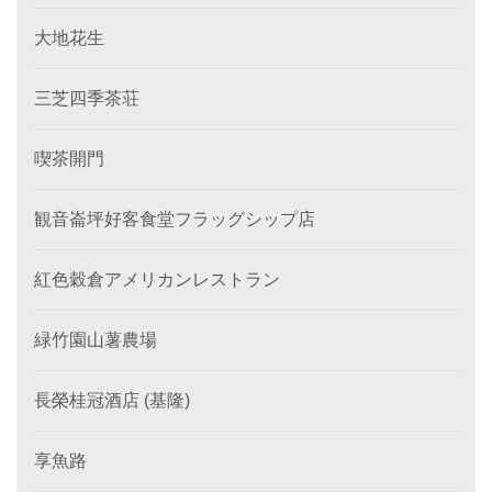
大地花生
三芝四季茶荘
喫茶開門
観音崙坪好客食堂フラッグシップ店
紅色穀倉アメリカンレストラン
緑竹園山薯農場
長榮桂冠酒店 (基隆)
享魚路