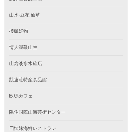
山水-豆花 仙草
椏楓好物
情人湖敲山生
山焙淡水水碓店
凱連荘特産食品館
欧瑪カフェ
陽住国際山海芸術センター
四姉妹海鮮レストラン