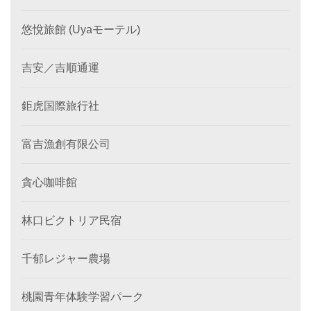
悠悅旅館 (Uyaモーテル)
吉安／吉順通運
鉅虎国際旅行社
富吉漁創有限公司
貪心咖啡館
林口ビクトリア民宿
千郁レジャー農場
桃園青年体験学習パーク