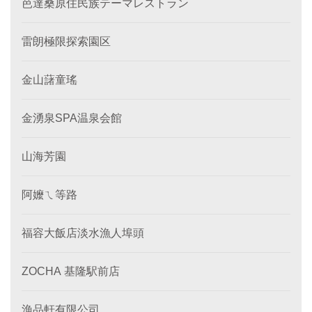
芭達桑原住民族テーマレストラン
雷朗極限探索園区
金山藷童瑤
金湧泉SPA温泉会館
山海芳園
阿嬤ㄟ等路
福容大飯店淡水漁人埠頭
ZOCHA 基隆駅前店
漁品軒有限公司