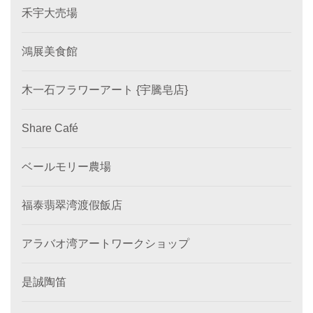
禾宇大売場
鴻展美食館
木一石フラワーアート {宇騰皂店}
Share Café
ベールモリー農場
福泰翡翠湾渡假飯店
アラバオ湾アートワークショップ
是誠陶笛