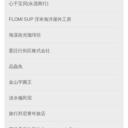
心干宝貝(永茂商行)
FLOMI SUP 浮米海洋屋外工房
海漾拾光珈琲坊
委託行街区株式会社
品鱻魚
金山芋圓王
淡水嶘民宿
旅行邦尼青年旅店