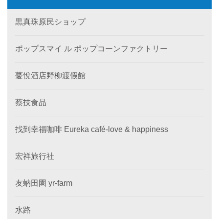
黒真珠原民ショップ
ポップスマイ ル ポップコーンファクトリー
薆悅酒店野柳渡假館
蔡技食品
找到幸福咖啡 Eureka café-love & happiness
宏祥旅行社
友蚋田園 yr-farm
水路