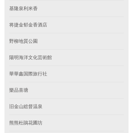
基隆泉利米香
将捷金郁金香酒店
野柳地質公園
陽明海洋文化芸術館
華華鑫国際旅行社
樂品喜塘
旧金山総督温泉
熊熊杜鵑花圃坊