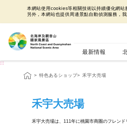
本網站使用cookies等相關技術以持續優化網
另外，本網站也提供周邊景點自動偵測服務，我
:::
最新情報
:::
特色あるショップ
禾宇大売場
禾宇大売場
禾宇大売場は、111年に桃園市商圏のフレン