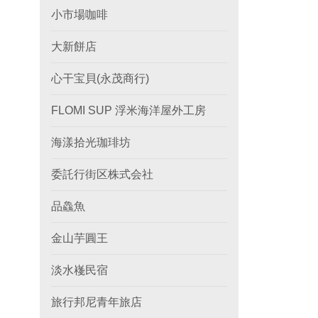
小市場咖啡
大新餅店
心干宝貝(永茂商行)
FLOMI SUP 浮米海洋屋外工房
海漾拾光珈琲坊
委託行街区株式会社
品鱻魚
金山芋圓王
淡水嶘民宿
旅行邦尼青年旅店