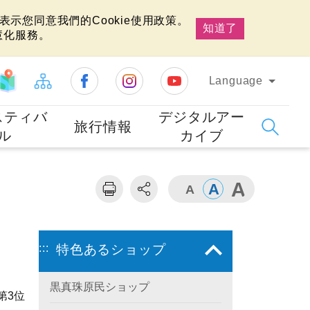
示您同意我們的Cookie使用政策。
知道了
慧化服務。
Language
スティバ
デジタルアー
旅行情報
ル
カイブ
:::
特色あるショップ
黒真珠原民ショップ
第3位