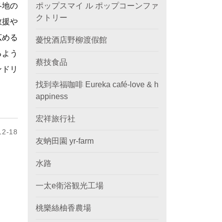
各地の
ポップスマイ ル ポップコーンファ
クトリー
救援や
広める
薆悅酒店野柳渡假館
るよう
蔡技食品
ンドリ
找到幸福咖啡 Eureka café-love & h
appiness
宏祥旅行社
2-18
友蚋田園 yr-farm
水路
一太e衛浴観光工場
桃樂絲柚香農場