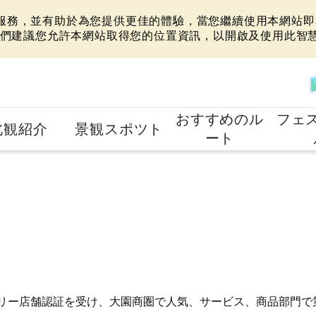
站服務，並有助於為您提供更佳的體驗，當您繼續使用本網站即表
們建議您允許本網站取得您的位置資訊，以開啟及使用此智
おすすめのル
フェ
北観紹介
景観スポツト
ート
ドリー店舗認証を受け、大園商圏で人気、サービス、商品部門で