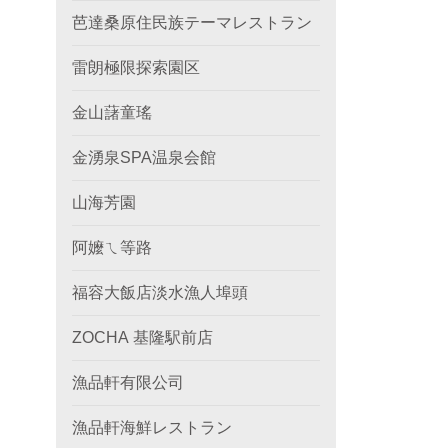
芭達桑原住民族テーマレストラン
雷朗極限探索園区
金山藷童瑤
金湧泉SPA温泉会館
山海芳園
阿嬤ㄟ等路
福容大飯店淡水漁人埠頭
ZOCHA 基隆駅前店
漁品軒有限公司
漁品軒海鮮レストラン