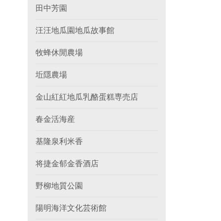
田中芳園
汪汪地瓜園地瓜故事館
牧蜂休閒農場
坵隱農場
金山紅紅地瓜乳酪蛋糕専売店
春金活海産
基隆泉利米香
将捷金郁金香酒店
野柳地質公園
陽明海洋文化芸術館