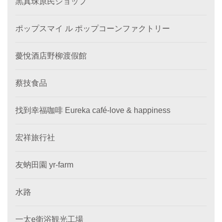
黒真珠原民ショップ
ポップスマイ ル ポップコーンファクトリー
薆悅酒店野柳渡假館
蔡技食品
找到幸福咖啡 Eureka café-love & happiness
宏祥旅行社
友蚋田園 yr-farm
水路
一太e衛浴観光工場