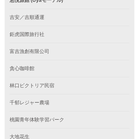
悠悅旅館 (Uyaモーテル)
吉安／吉順通運
鉅虎国際旅行社
富吉漁創有限公司
貪心咖啡館
林口ビクトリア民宿
千郁レジャー農場
桃園青年体験学習パーク
大地花生