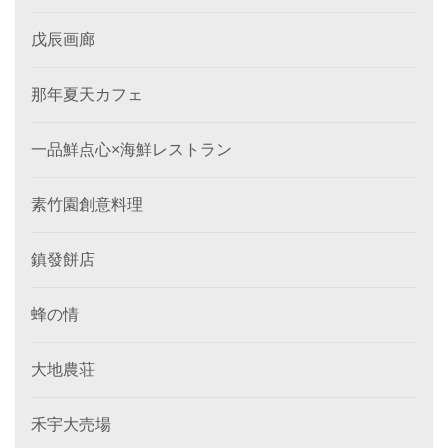
戊辰画廊
那年夏天カフェ
一品鮮点心×海鮮レストラン
素竹園創意料理
鎮發餅店
蜂の情
大地農荘
禾宇大売場