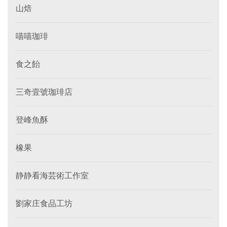
山焙
喵喵珈琲
食之飴
三奇壹號珈琲店
登峰魚酥
橡果
静静看海芸術工作室
劉家庄食品工坊