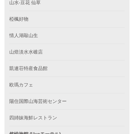
山水-豆花 仙草
椏楓好物
情人湖敲山生
山焙淡水水碓店
凱連荘特産食品館
欧瑪カフェ
陽住国際山海芸術センター
四姉妹海鮮レストラン