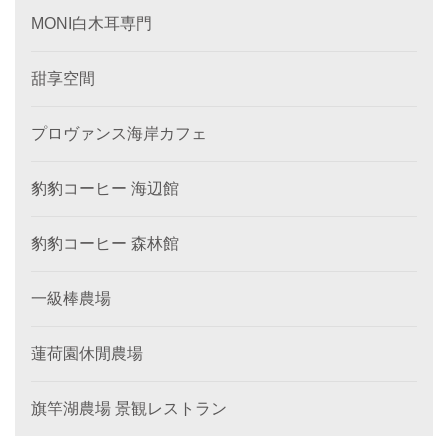
MONI白木耳専門
甜享空間
プロヴァンス海岸カフェ
豹豹コーヒー 海辺館
豹豹コーヒー 森林館
一級棒農場
蓮荷園休閒農場
旗竿湖農場 景観レストラン