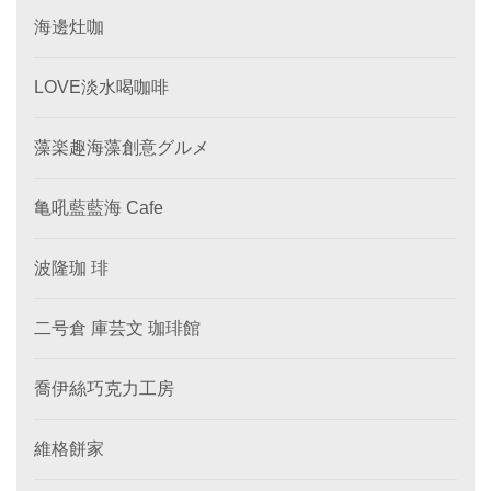
海邊灶咖
LOVE淡水喝咖啡
藻楽趣海藻創意グルメ
亀吼藍藍海 Cafe
波隆珈 琲
二号倉 庫芸文 珈琲館
喬伊絲巧克力工房
維格餅家