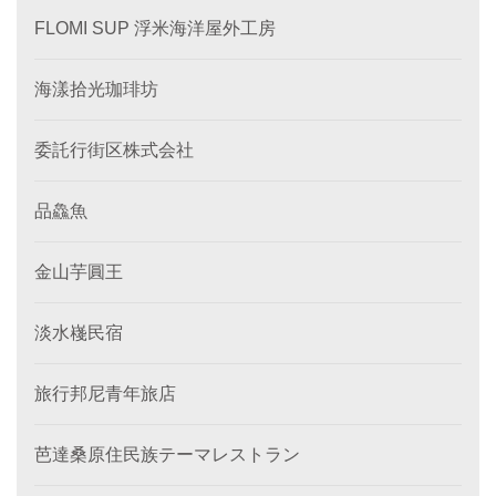
FLOMI SUP 浮米海洋屋外工房
海漾拾光珈琲坊
委託行街区株式会社
品鱻魚
金山芋圓王
淡水嶘民宿
旅行邦尼青年旅店
芭達桑原住民族テーマレストラン