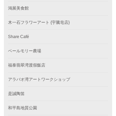
鴻展美食館
木一石フラワーアート {宇騰皂店}
Share Café
ベールモリー農場
福泰翡翠湾渡假飯店
アラバオ湾アートワークショップ
是誠陶笛
和平島地質公園