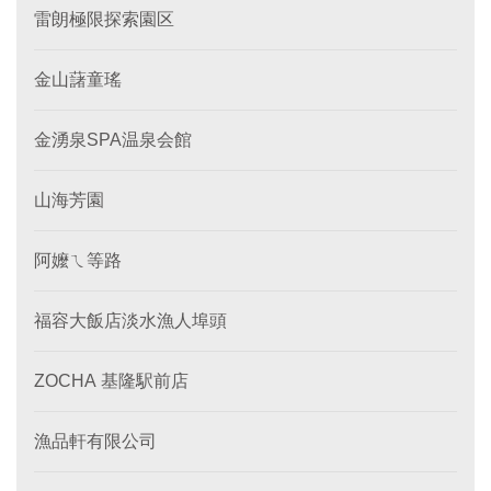
雷朗極限探索園区
金山藷童瑤
金湧泉SPA温泉会館
山海芳園
阿嬤ㄟ等路
福容大飯店淡水漁人埠頭
ZOCHA 基隆駅前店
漁品軒有限公司