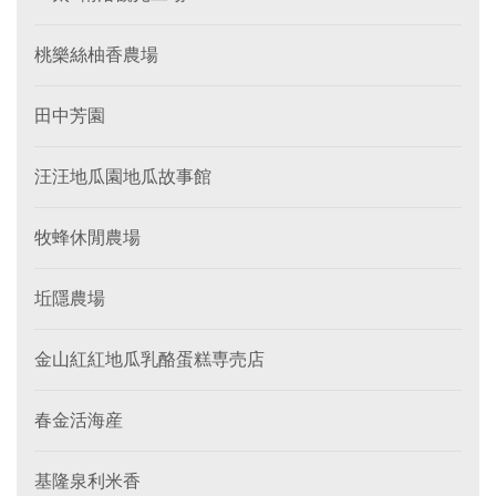
桃樂絲柚香農場
田中芳園
汪汪地瓜園地瓜故事館
牧蜂休閒農場
坵隱農場
金山紅紅地瓜乳酪蛋糕専売店
春金活海産
基隆泉利米香