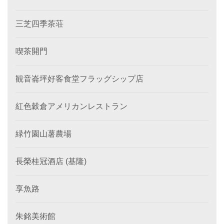
三芝四季茶荘
喫茶開門
観音崙坪好客食堂フラッグシップ店
紅色穀倉アメリカンレストラン
緑竹園山薯農場
長榮桂冠酒店 (基隆)
享魚路
朱銘美術館