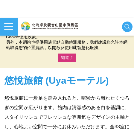
本網站使用cookies等相關技術以持續優化網站服務，並有助於為
您提供更佳的體驗，當您繼續使用本網站即表示您同意我們的
Cookie使用政策。
另外，本網站也提供周邊景點自動偵測服務，我們建議您允許本網
站取得您的位置資訊，以開啟及使用此智慧化服務。
知道了
:::
悠悅旅館 (Uyaモーテル)
悠悅旅館に一歩足を踏み入れると、喧騒から離れたくつろ
ぎの空間が広がります。館内は清潔感のある白を基調に、
スタイリッシュでフレッシュな雰囲気をデザインの主軸と
し、心地よい空間で十分にお休みいただけます。全33室に