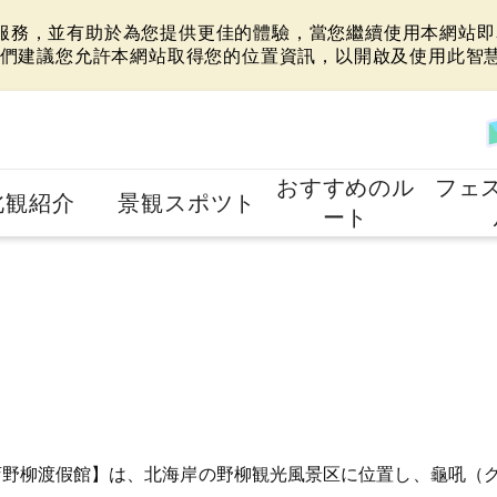
站服務，並有助於為您提供更佳的體驗，當您繼續使用本網站即表
們建議您允許本網站取得您的位置資訊，以開啟及使用此智
おすすめのル
フェ
北観紹介
景観スポツト
ート
店野柳渡假館】は、北海岸の野柳観光風景区に位置し、龜吼（