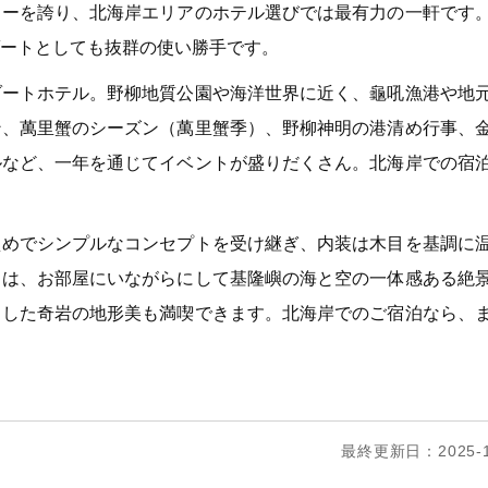
ューを誇り、北海岸エリアのホテル選びでは最有力の一軒です
ートとしても抜群の使い勝手です。
ゾートホテル。野柳地質公園や海洋世界に近く、龜吼漁港や地
ン、萬里蟹のシーズン（萬里蟹季）、野柳神明の港清め行事、
ルなど、一年を通じてイベントが盛りだくさん。北海岸での宿
えめでシンプルなコンセプトを受け継ぎ、内装は木目を基調に
中は、お部屋にいながらにして基隆嶼の海と空の一体感ある絶
出した奇岩の地形美も満喫できます。北海岸でのご宿泊なら、
最終更新日：2025-1