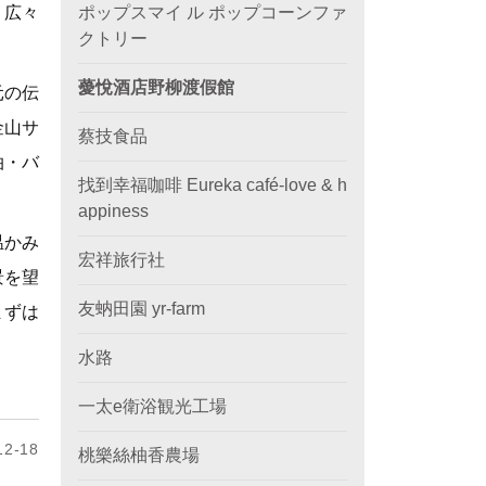
。広々
ポップスマイ ル ポップコーンファ
クトリー
薆悅酒店野柳渡假館
元の伝
金山サ
蔡技食品
泊・バ
找到幸福咖啡 Eureka café-love & h
appiness
温かみ
宏祥旅行社
景を望
友蚋田園 yr-farm
まずは
水路
一太e衛浴観光工場
2-18
桃樂絲柚香農場