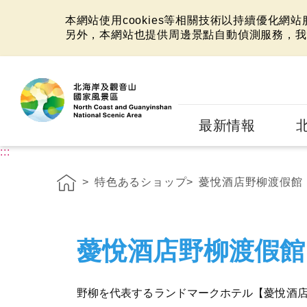
本網站使用cookies等相關技術以持續優化網
另外，本網站也提供周邊景點自動偵測服務，我
:::
最新情報
:::
特色あるショップ
薆悅酒店野柳渡假館
薆悅酒店野柳渡假館
野柳を代表するランドマークホテル【薆悅酒