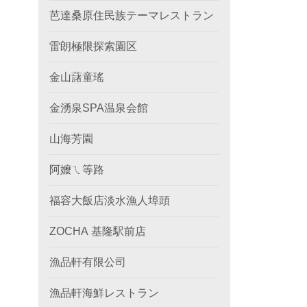
芭達桑原住民族テーマレストラン
雷朗極限探索園区
金山藷童瑤
金湧泉SPA温泉会館
山海芳園
阿嬤ㄟ等路
福容大飯店淡水漁人埠頭
ZOCHA 基隆駅前店
漁品軒有限公司
漁品軒海鮮レストラン