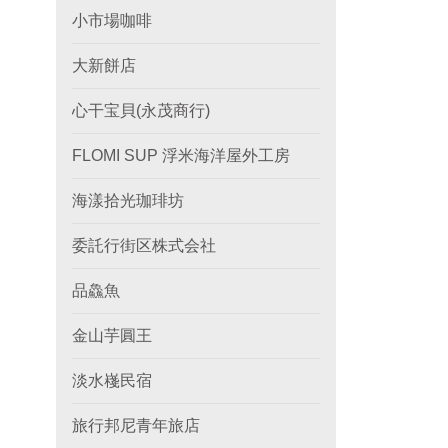
小市場咖啡
大新餅店
心干宝貝(永茂商行)
FLOMI SUP 浮米海洋屋外工房
海漾拾光珈琲坊
委託行街区株式会社
品鱻魚
金山芋圓王
淡水嶘民宿
旅行邦尼青年旅店