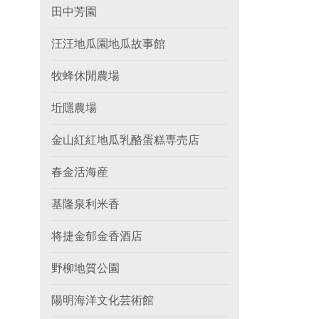
田中芳園
汪汪地瓜園地瓜故事館
牧蜂休閒農場
坵隱農場
金山紅紅地瓜乳酪蛋糕専売店
春金活海産
基隆泉利米香
将捷金郁金香酒店
野柳地質公園
陽明海洋文化芸術館