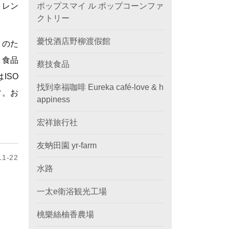
トレン
ポップスマイ ル ポップコーンファ
クトリー
薆悅酒店野柳渡假館
このた
、食品
蔡技食品
ISO
找到幸福咖啡 Eureka café-love & h
す。お
appiness
宏祥旅行社
友蚋田園 yr-farm
1-22
水路
一太e衛浴観光工場
桃樂絲柚香農場