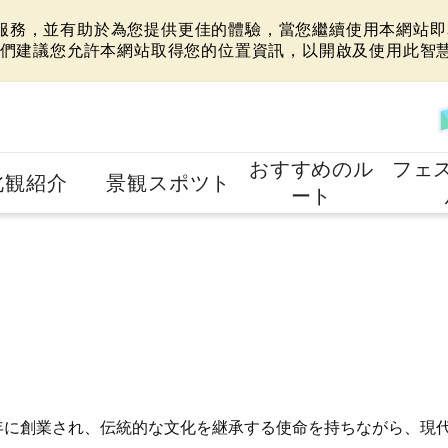
站服務，並有助於為您提供更佳的體驗，當您繼續使用本網站即表
們建議您允許本網站取得您的位置資訊，以開啟及使用此智
おすすめのル
フェ
北観紹介
景観スポツト
ート
2年に創業され、伝統的な文化を継承する使命を持ちながら、現