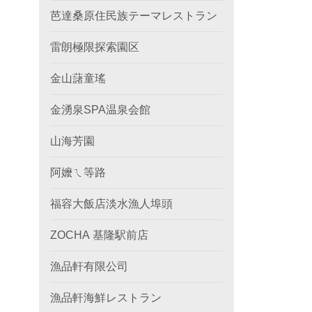
芭達桑原住民族テーマレストラン
雷朗極限探索園区
金山藷童瑤
金湧泉SPA温泉会館
山海芳園
阿嬤ㄟ等路
福容大飯店淡水漁人埠頭
ZOCHA 基隆駅前店
漁品軒有限公司
漁品軒海鮮レストラン