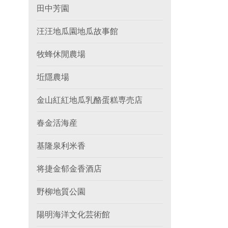
田中芳園
汪汪地瓜園地瓜故事館
牧蜂休閒農場
坵隱農場
金山紅紅地瓜乳酪蛋糕専売店
春金活海産
基隆泉利米香
将捷金郁金香酒店
野柳地質公園
陽明海洋文化芸術館