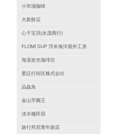
小市場咖啡
大新餅店
心干宝貝(永茂商行)
FLOMI SUP 浮米海洋屋外工房
海漾拾光珈琲坊
委託行街区株式会社
品鱻魚
金山芋圓王
淡水嶘民宿
旅行邦尼青年旅店