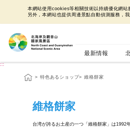
本網站使用cookies等相關技術以持續優化網
另外，本網站也提供周邊景點自動偵測服務，我
:::
最新情報
:::
特色あるショップ
維格餅家
維格餅家
台湾が誇るお土産の一つ「維格餅家」は199