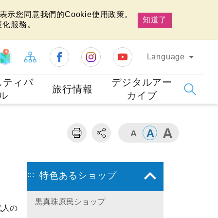
示您同意我們的Cookie使用政策。
知道了
慧化服務。
Language
スティバ
デジタルアー
旅行情報
ル
カイブ
:::
特色あるショップ
黒真珠原民ショップ
代人の