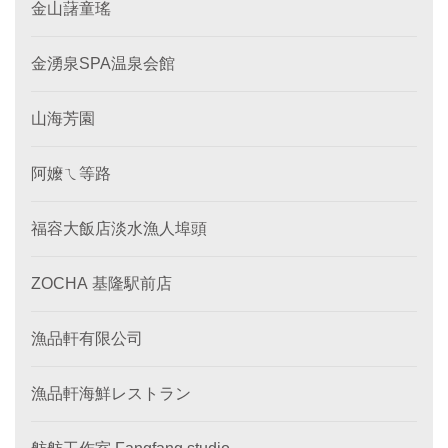
金山藷童瑤
金湧泉SPA温泉会館
山海芳園
阿嬤ㄟ等路
福容大飯店淡水漁人埠頭
ZOCHA 基隆駅前店
漁品軒有限公司
漁品軒海鮮レストラン