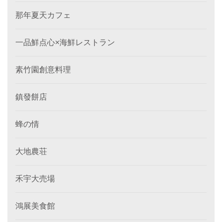
那年夏天カフェ
一品鮮点心×海鮮レストラン
素竹園創意料理
鎮發餅店
蜂の情
大地農荘
禾宇大売場
鴻展美食館