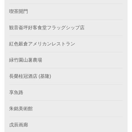
喫茶開門
観音崙坪好客食堂フラッグシップ店
紅色穀倉アメリカンレストラン
緑竹園山薯農場
長榮桂冠酒店 (基隆)
享魚路
朱銘美術館
戊辰画廊