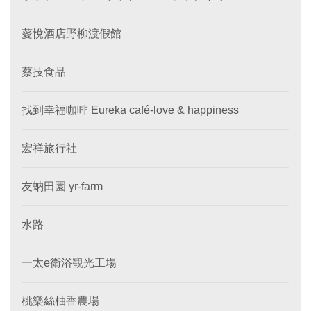
薆悅酒店野柳渡假館
蔡技食品
找到幸福咖啡 Eureka café-love & happiness
宏祥旅行社
友蚋田園 yr-farm
水路
一太e衛浴観光工場
桃樂絲柚香農場