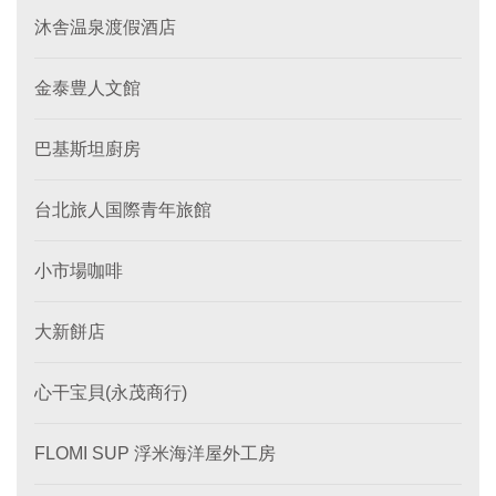
沐舎温泉渡假酒店
金泰豊人文館
巴基斯坦廚房
台北旅人国際青年旅館
小市場咖啡
大新餅店
心干宝貝(永茂商行)
FLOMI SUP 浮米海洋屋外工房