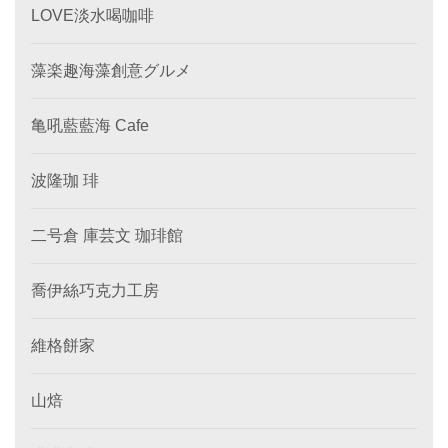
LOVE淡水喝咖啡
藻楽趣海藻創意グルメ
亀吼藍藍海 Cafe
波隆珈 琲
二号倉 庫芸文 珈琲館
喬伊絲巧克力工房
維格餅家
山焙