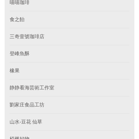
喵喵珈琲
食之飴
三奇壹號珈琲店
登峰魚酥
橡果
静静看海芸術工作室
劉家庄食品工坊
山水-豆花 仙草
椏楓好物