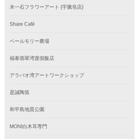
木一石フラワーアート {宇騰皂店}
Share Café
ベールモリー農場
福泰翡翠湾渡假飯店
アラバオ湾アートワークショップ
是誠陶笛
和平島地質公園
MONI白木耳専門