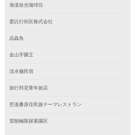
海漾拾光珈琲坊
委託行街区株式会社
品鱻魚
金山芋圓王
淡水嶘民宿
旅行邦尼青年旅店
芭達桑原住民族テーマレストラン
雷朗極限探索園区