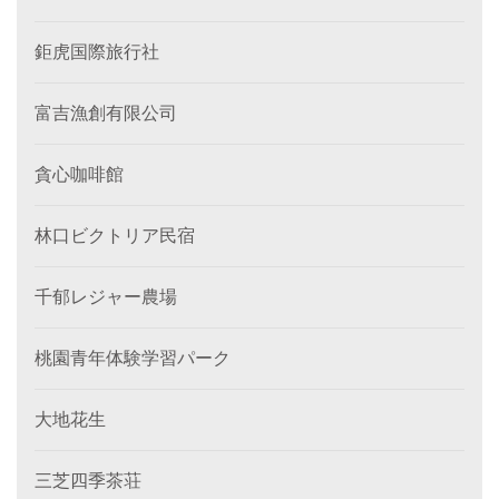
鉅虎国際旅行社
富吉漁創有限公司
貪心咖啡館
林口ビクトリア民宿
千郁レジャー農場
桃園青年体験学習パーク
大地花生
三芝四季茶荘