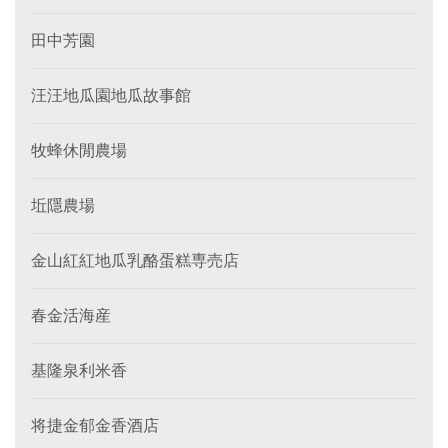
田中芳園
汪汪地瓜園地瓜故事館
牧蜂休閒農場
坵隱農場
金山紅紅地瓜乳酪蛋糕専売店
春金活海産
基隆泉利米香
将捷金郁金香酒店