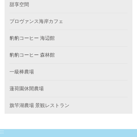
甜享空間
プロヴァンス海岸カフェ
豹豹コーヒー 海辺館
豹豹コーヒー 森林館
一級棒農場
蓮荷園休閒農場
旗竿湖農場 景観レストラン
:::