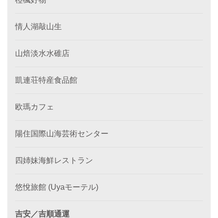
情人湖敲山生
山焙淡水水碓店
凱連荘特産食品館
欧瑪カフェ
陽住国際山海芸術センター
四姉妹海鮮レストラン
悠悅旅館 (Uyaモーテル)
吉安／吉順通運