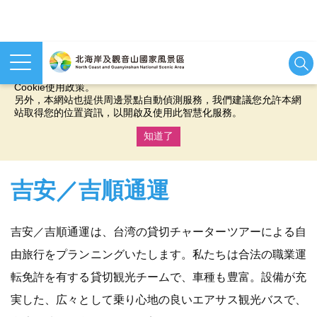
本網站使用cookies等相關技術以持續優化網站服務，並有助於為
您提供更佳的體驗，當您繼續使用本網站即表示您同意我們的
Cookie使用政策。
另外，本網站也提供周邊景點自動偵測服務，我們建議您允許本網
站取得您的位置資訊，以開啟及使用此智慧化服務。
知道了
:::
吉安／吉順通運
吉安／吉順通運は、台湾の貸切チャーターツアーによる自
由旅行をプランニングいたします。私たちは合法の職業運
転免許を有する貸切観光チームで、車種も豊富。設備が充
実した、広々として乗り心地の良いエアサス観光バスで、