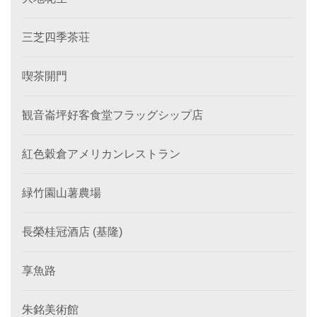
三芝四季茶荘
喫茶開門
観音崙坪好客食堂フラッグシップ店
紅色穀倉アメリカンレストラン
緑竹園山薯農場
長榮桂冠酒店 (基隆)
享魚路
朱銘美術館