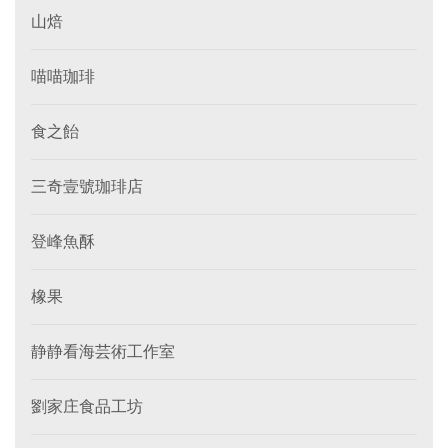
山焙
喵喵珈琲
食之飴
三奇壹號珈琲店
登峰魚酥
橡果
静静看海芸術工作室
劉家庄食品工坊