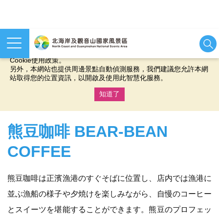
本網站使用cookies等相關技術以持續優化網站服務，並有助於為
您提供更佳的體驗，當您繼續使用本網站即表示您同意我們的
Cookie使用政策。
另外，本網站也提供周邊景點自動偵測服務，我們建議您允許本網
站取得您的位置資訊，以開啟及使用此智慧化服務。
知道了
:::
熊豆咖啡 BEAR-BEAN
COFFEE
熊豆咖啡は正濱漁港のすぐそばに位置し、店内では漁港に
並ぶ漁船の様子や夕焼けを楽しみながら、自慢のコーヒー
とスイーツを堪能することができます。熊豆のプロフェッ