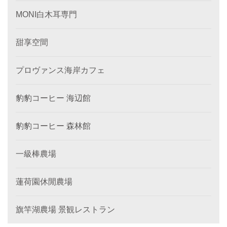
MONI白木耳専門
甜享空間
プロヴァンス海岸カフェ
豹豹コーヒー 海辺館
豹豹コーヒー 森林館
一級棒農場
蓮荷園休閒農場
旗竿湖農場 景観レストラン