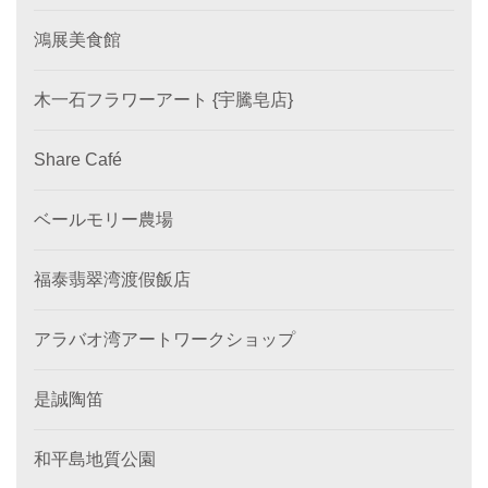
鴻展美食館
木一石フラワーアート {宇騰皂店}
Share Café
ベールモリー農場
福泰翡翠湾渡假飯店
アラバオ湾アートワークショップ
是誠陶笛
和平島地質公園