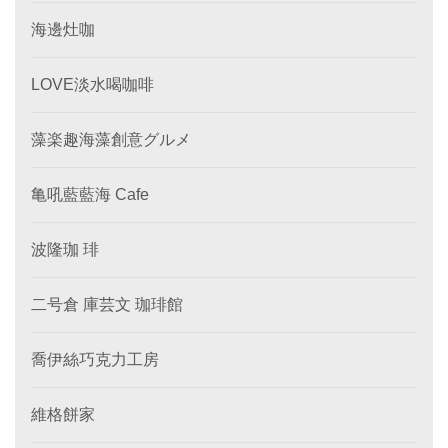
海邊灶咖
LOVE淡水喝咖啡
藻楽趣海藻創意グルメ
亀吼藍藍海 Cafe
波隆珈 琲
二号倉 庫芸文 珈琲館
喬伊絲巧克力工房
維格餅家