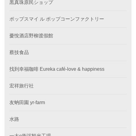
黒真珠原民ショップ
ポップスマイ ル ポップコーンファクトリー
薆悅酒店野柳渡假館
蔡技食品
找到幸福咖啡 Eureka café-love & happiness
宏祥旅行社
友蚋田園 yr-farm
水路
一太e衛浴観光工場