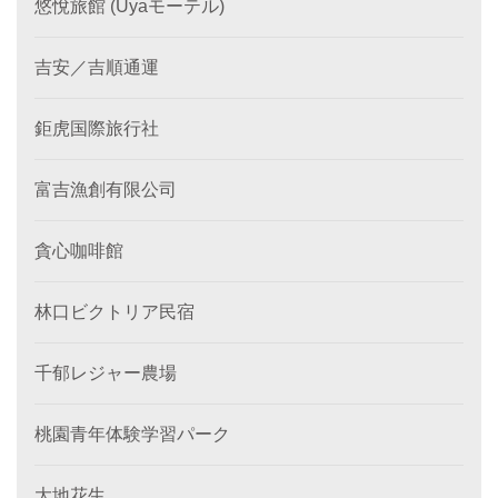
悠悅旅館 (Uyaモーテル)
吉安／吉順通運
鉅虎国際旅行社
富吉漁創有限公司
貪心咖啡館
林口ビクトリア民宿
千郁レジャー農場
桃園青年体験学習パーク
大地花生