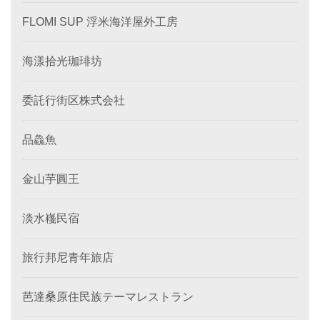
FLOMI SUP 浮米海洋屋外工房
海漾拾光珈琲坊
委託行街区株式会社
品鱻魚
金山芋圓王
淡水嶘民宿
旅行邦尼青年旅店
芭達桑原住民族テーマレストラン