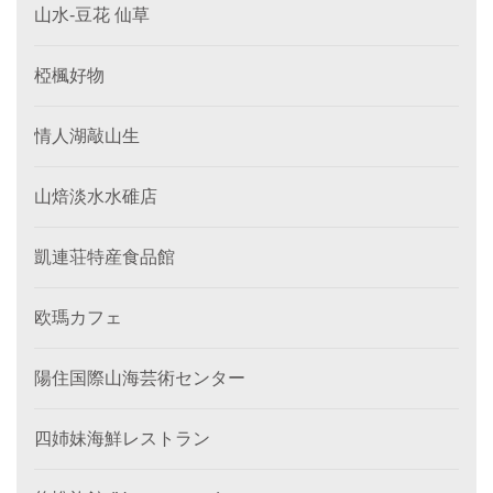
山水-豆花 仙草
椏楓好物
情人湖敲山生
山焙淡水水碓店
凱連荘特産食品館
欧瑪カフェ
陽住国際山海芸術センター
四姉妹海鮮レストラン