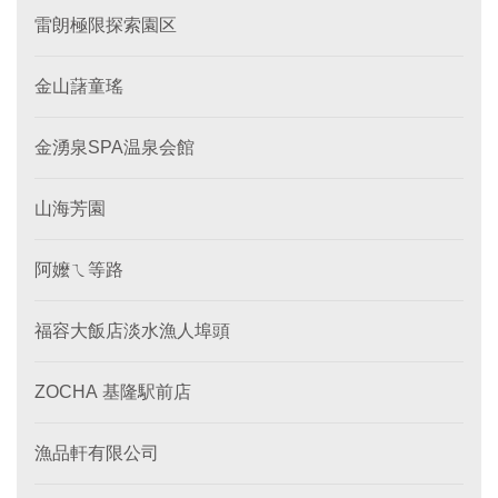
雷朗極限探索園区
金山藷童瑤
金湧泉SPA温泉会館
山海芳園
阿嬤ㄟ等路
福容大飯店淡水漁人埠頭
ZOCHA 基隆駅前店
漁品軒有限公司