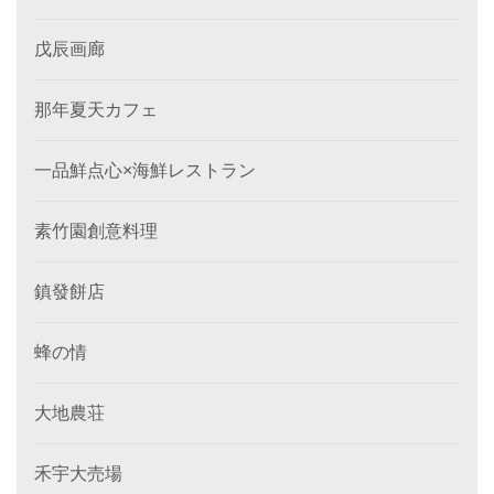
戊辰画廊
那年夏天カフェ
一品鮮点心×海鮮レストラン
素竹園創意料理
鎮發餅店
蜂の情
大地農荘
禾宇大売場