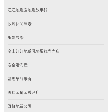
汪汪地瓜園地瓜故事館
牧蜂休閒農場
坵隱農場
金山紅紅地瓜乳酪蛋糕専売店
春金活海産
基隆泉利米香
将捷金郁金香酒店
野柳地質公園