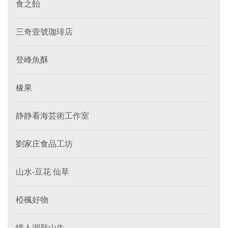
食之飴
三奇壹號珈琲店
登峰魚酥
橡果
静静看海芸術工作室
劉家庄食品工坊
山水-豆花 仙草
椏楓好物
情人湖敲山生