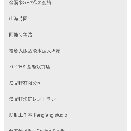
金湧泉SPA温泉会館
山海芳園
阿嬤ㄟ等路
福容大飯店淡水漁人埠頭
ZOCHA 基隆駅前店
漁品軒有限公司
漁品軒海鮮レストラン
舫舫工作室 Fangfang studio