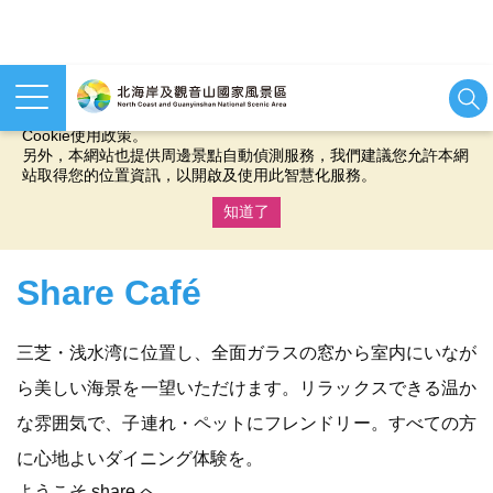
本網站使用cookies等相關技術以持續優化網站服務，並有助於為
您提供更佳的體驗，當您繼續使用本網站即表示您同意我們的
Cookie使用政策。
另外，本網站也提供周邊景點自動偵測服務，我們建議您允許本網
站取得您的位置資訊，以開啟及使用此智慧化服務。
知道了
:::
Share Café
三芝・浅水湾に位置し、全面ガラスの窓から室内にいなが
ら美しい海景を一望いただけます。リラックスできる温か
な雰囲気で、子連れ・ペットにフレンドリー。すべての方
に心地よいダイニング体験を。
ようこそ share へ。