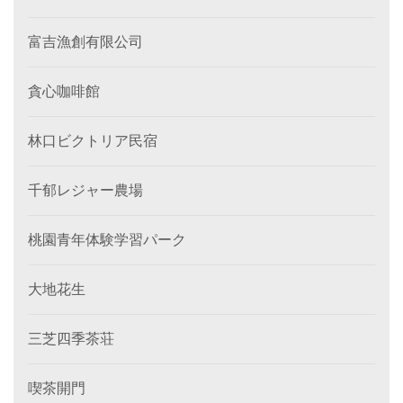
富吉漁創有限公司
貪心咖啡館
林口ビクトリア民宿
千郁レジャー農場
桃園青年体験学習パーク
大地花生
三芝四季茶荘
喫茶開門