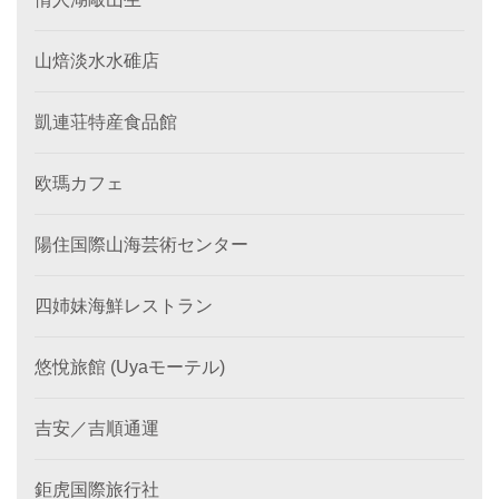
山焙淡水水碓店
凱連荘特産食品館
欧瑪カフェ
陽住国際山海芸術センター
四姉妹海鮮レストラン
悠悅旅館 (Uyaモーテル)
吉安／吉順通運
鉅虎国際旅行社