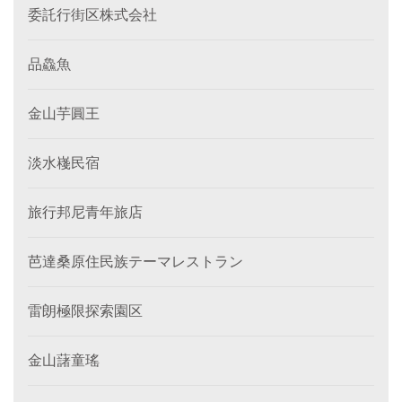
委託行街区株式会社
品鱻魚
金山芋圓王
淡水嶘民宿
旅行邦尼青年旅店
芭達桑原住民族テーマレストラン
雷朗極限探索園区
金山藷童瑤