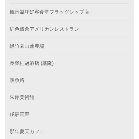
観音崙坪好客食堂フラッグシップ店
紅色穀倉アメリカンレストラン
緑竹園山薯農場
長榮桂冠酒店 (基隆)
享魚路
朱銘美術館
戊辰画廊
那年夏天カフェ