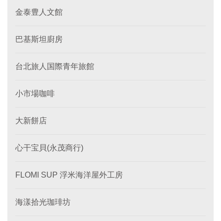
金泰豊人文館
巴基斯坦廚房
台北旅人国際青年旅館
小市場咖啡
大新餅店
心干宝貝(永茂商行)
FLOMI SUP 浮米海洋屋外工房
海漾拾光珈琲坊