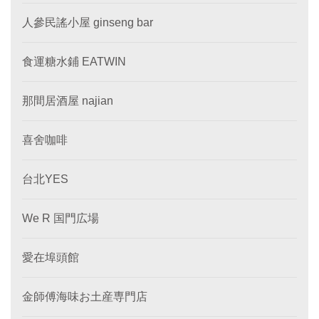
人參民謠小屋 ginseng bar
食運糖水鋪 EATWIN
那間居酒屋 najian
喜舍咖啡
台北YES
We R 国門広場
愛在埠頭館
金師傅海味お土産専門店