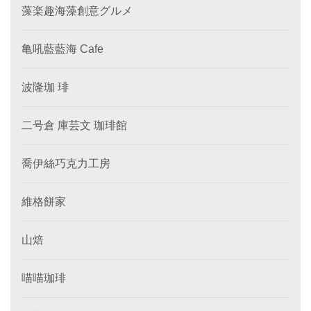
藻楽趣海藻創意グルメ
亀吼藍藍海 Cafe
波隆珈 琲
二号倉 庫芸文 珈琲館
喬伊絲巧克力工房
維格餅家
山焙
喵喵珈琲