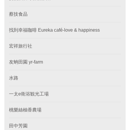
蔡技食品
找到幸福咖啡 Eureka café-love & happiness
宏祥旅行社
友蚋田園 yr-farm
水路
一太e衛浴観光工場
桃樂絲柚香農場
田中芳園