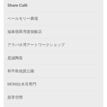
Share Café
ベールモリー農場
福泰翡翠湾渡假飯店
アラバオ湾アートワークショップ
是誠陶笛
和平島地質公園
MONI白木耳専門
甜享空間