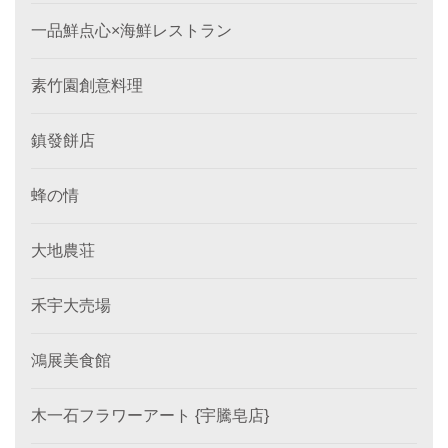
一品鮮点心×海鮮レストラン
素竹園創意料理
鎮發餅店
蜂の情
大地農荘
禾宇大売場
鴻展美食館
木一石フラワーアート {宇騰皂店}