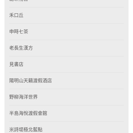
禾口丘
申時七茶
老長生漢方
見書店
陽明山天籟渡假酒店
野柳海洋世界
半島海悅渡假會館
米詩堤極北藍點