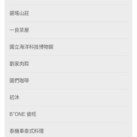
碧瑤山莊
一良茶屋
國立海洋科技博物館
劉家肉粽
圖們咖啡
初沐
B''ONE 彼旺
泰機車泰式料理