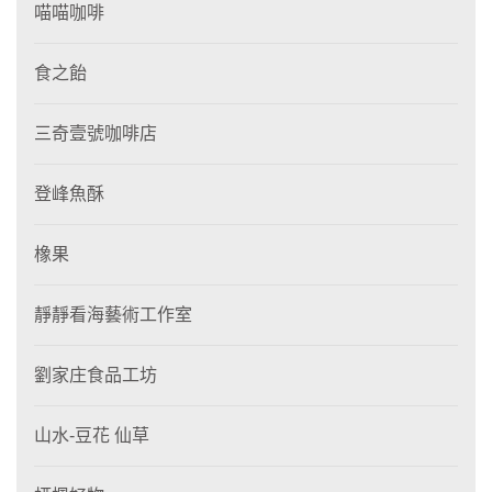
喵喵咖啡
食之飴
三奇壹號咖啡店
登峰魚酥
橡果
靜靜看海藝術工作室
劉家庄食品工坊
山水-豆花 仙草