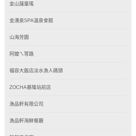
金山藷童瑤
金湧泉SPA溫泉會館
山海芳園
阿嬤ㄟ等路
福容大飯店淡水漁人碼頭
ZOCHA基隆站前店
漁品軒有限公司
漁品軒海鮮餐廳