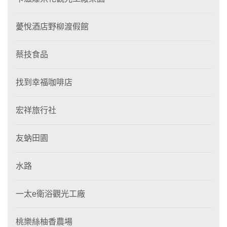
薆悅酒店野柳渡假館
蔡技食品
找到幸福咖啡店
宏祥旅行社
友蚋田園
水路
一太e衛浴觀光工廠
桃樂絲柚香農場