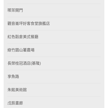
喫茶開門
觀音崙坪好客食堂旗艦店
紅色穀倉美式餐廳
綠竹園山薯農場
長榮桂冠酒店(基隆)
享魚路
朱銘美術館
戊辰畫廊