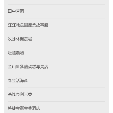
田中芳園
汪汪地瓜園產業故事館
牧蜂休閒農場
坵隱農場
金山紅乳酪蛋糕專賣店
春金活海產
基隆泉利米香
將捷金鬱金香酒店