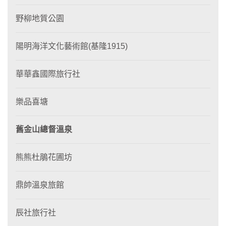
野柳地質公園
陽明海洋文化藝術館(基隆1915)
華華鑫國際旅行社
樂品喜塘
舊金山總督溫泉
熊熊杜鵑花圃坊
鼎帥溫泉旅館
辰社旅行社