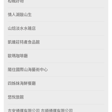
椏楓好物
情人湖敲山生
山焙淡水水碓店
凱連莊特產食品館
歐瑪咖啡廳
陽住國際山海藝術中心
四姊妹海鮮餐廳
悠悅旅館
吉安通運有限公司 吉順通運有限公司