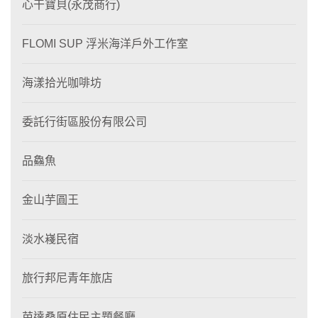
心干寶貝(永茂商行)
FLOMI SUP 浮米海洋戶外工作室
海漾拾光咖啡坊
委託行街區股份有限公司
品鱻魚
金山芋圓王
淡水嶘民宿
旅行邦尼青年旅店
芭達桑原住民主題餐廳