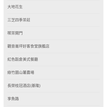
大地花生
三芝四季茶莊
喫茶開門
觀音崙坪好客食堂旗艦店
紅色穀倉美式餐廳
綠竹園山薯農場
長榮桂冠酒店(基隆)
享魚路