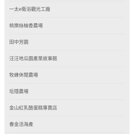
一太e衛浴觀光工廠
桃樂絲柚香農場
田中芳園
汪汪地瓜園產業故事館
牧蜂休閒農場
坵隱農場
金山紅乳酪蛋糕專賣店
春金活海產