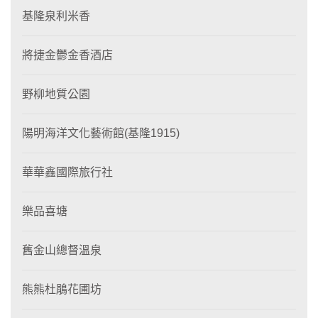
基隆泉利米香
將捷金鬱金香酒店
野柳地質公園
陽明海洋文化藝術館(基隆1915)
華華鑫國際旅行社
樂品喜塘
舊金山總督溫泉
熊熊杜鵑花圃坊