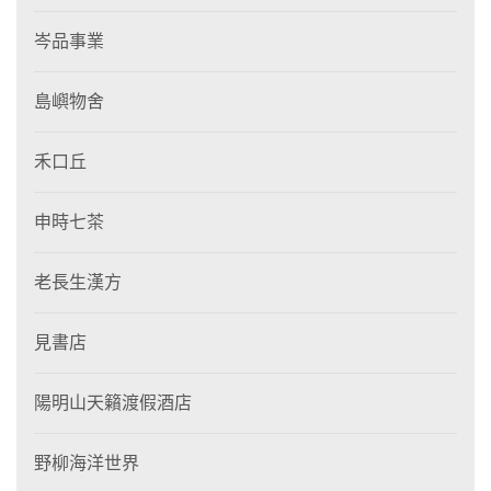
岑品事業
島嶼物舍
禾口丘
申時七茶
老長生漢方
見書店
陽明山天籟渡假酒店
野柳海洋世界