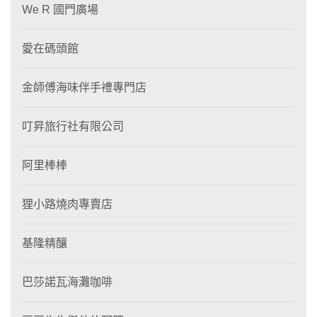
We R 國門廣場
愛在碼頭館
金師傅海味伴手禮專門店
叮昇旅行社有限公司
阿里棒棒
狸⼩路燒肉專賣店
基隆精釀
巴莎諾瓦海灘咖啡