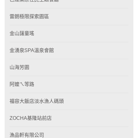
雷朗極限探索園區
金山藷童瑤
金湧泉SPA溫泉會館
山海芳園
阿嬤ㄟ等路
福容大飯店淡水漁人碼頭
ZOCHA基隆站前店
漁品軒有限公司