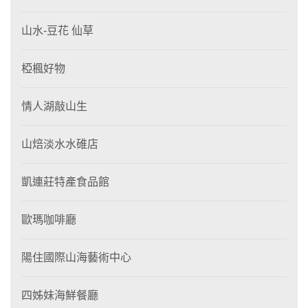
山水-豆花 仙草
椏楓好物
情人湖敲山生
山焙淡水水碓店
凱連莊特產食品館
歐瑪咖啡廳
陽住國際山海藝術中心
四姊妹海鮮餐廳