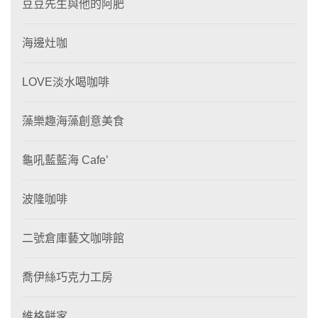
豆豆先生與他的阿肥
海邊灶咖
LOVE淡水喝咖啡
藻樂趣海藻創意美食
龜吼藍藍海 Cafe’
波隆咖啡
二號倉庫藝文咖啡館
喬伊絲巧克力工房
維格餅家