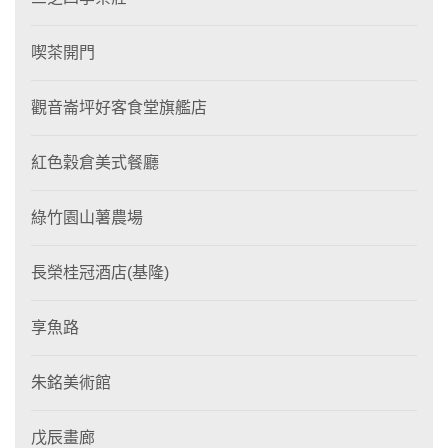
喫茶開門
觀音崙坪好客食堂旗艦店
紅色穀倉美式餐廳
綠竹園山薯農場
長榮桂冠酒店(基隆)
享魚路
朱銘美術館
戊辰畫廊