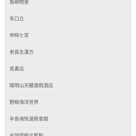
島嶼物舍
禾口丘
申時七茶
老長生漢方
見書店
陽明山天籟渡假酒店
野柳海洋世界
半島海悅渡假會館
米詩堤極北藍點