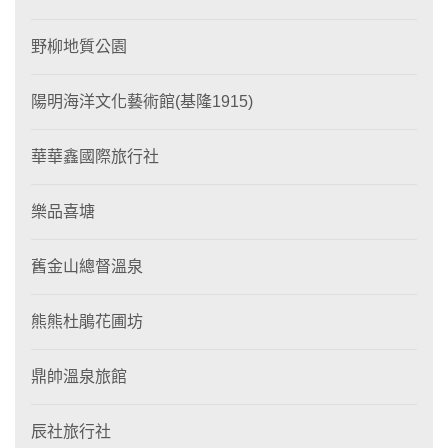
野柳地質公園
陽明海洋文化藝術館(基隆1915)
華華鑫國際旅行社
樂品喜塘
舊金山總督溫泉
熊熊杜鵑花圃坊
鼎帥溫泉旅館
辰社旅行社