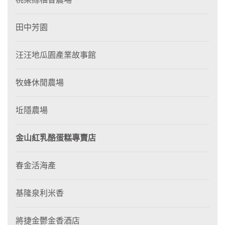
田中芳園
汪汪地瓜園產業故事館
牧蜂休閒農場
坵隱農場
金山紅乳酪蛋糕專賣店
春金活海產
基隆泉利米香
將捷金鬱金香酒店