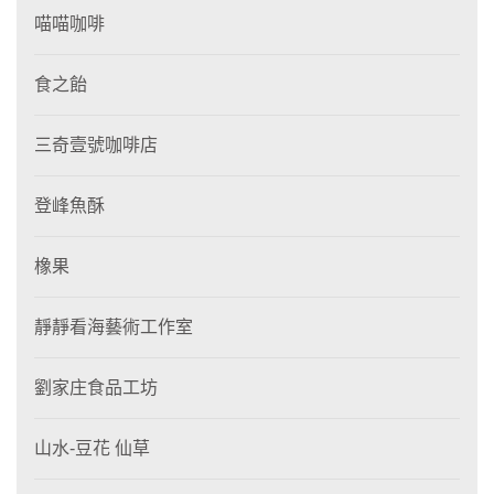
喵喵咖啡
食之飴
三奇壹號咖啡店
登峰魚酥
橡果
靜靜看海藝術工作室
劉家庄食品工坊
山水-豆花 仙草