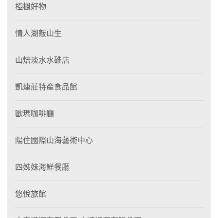
椏楓好物
情人湖敲山生
山焙淡水水碓店
凱連莊特產食品館
歐瑪咖啡廳
陽住國際山海藝術中心
四姊妹海鮮餐廳
悠悅旅館