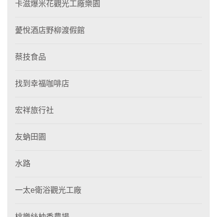
卡滋爆米花觀光工廠樂園
薆悅酒店野柳渡假館
蔡技食品
找到幸福咖啡店
宏祥旅行社
友蚋田園
水路
一太e衛浴觀光工廠
桃樂絲柚香農場