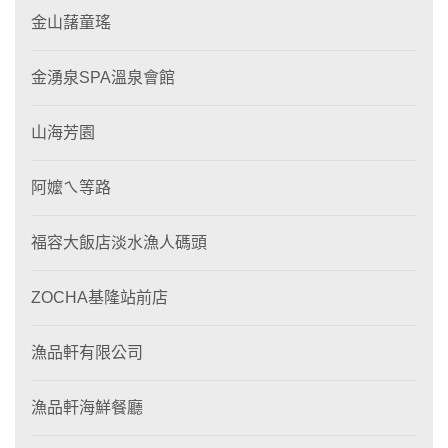
金山藷童瑤
金湧泉SPA溫泉會館
山海芳園
阿嬤ㄟ等路
福容大飯店淡水漁人碼頭
ZOCHA基隆站前店
漁品軒有限公司
漁品軒海鮮餐廳