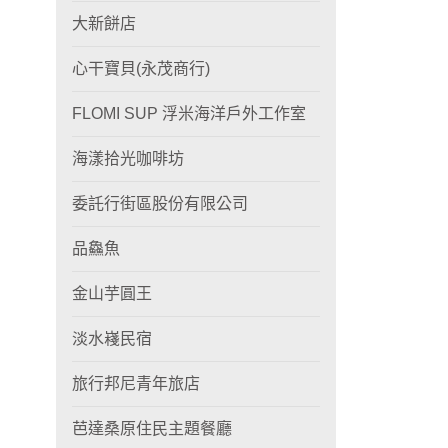
大新餅店
心干寶貝(永茂商行)
FLOMI SUP 浮米海洋戶外工作室
海漾拾光咖啡坊
委託行街區股份有限公司
品鱻魚
金山芋圓王
淡水嶘民宿
旅行邦尼青年旅店
芭達桑原住民主題餐廳