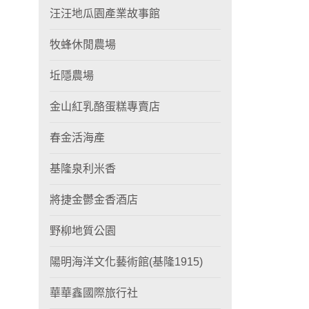
汪汪地瓜園產業故事館
牧蜂休閒農場
坵隱農場
金山紅乳酪蛋糕專賣店
春金活海產
基隆泉利米香
將捷金鬱金香酒店
野柳地質公園
陽明海洋文化藝術館(基隆1915)
華華鑫國際旅行社