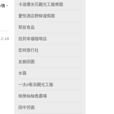
卡滋爆米花觀光工廠樂園
心情、
薆悅酒店野柳渡假館
蔡技食品
2-18
找到幸福咖啡店
宏祥旅行社
友蚋田園
水路
一太e衛浴觀光工廠
桃樂絲柚香農場
田中芳園