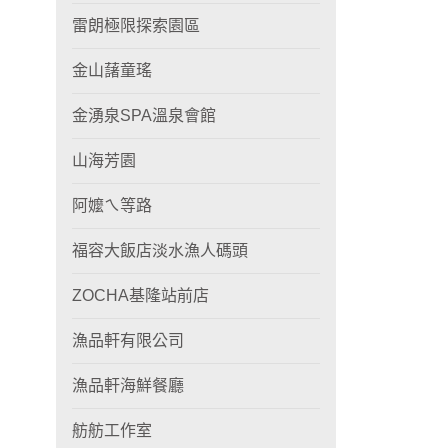
雷朗極限探索園區
金山藷童瑤
金湧泉SPA溫泉會館
山海芳園
阿嬤ㄟ等路
福容大飯店淡水漁人碼頭
ZOCHA基隆站前店
漁品軒有限公司
漁品軒海鮮餐廳
舫舫工作室