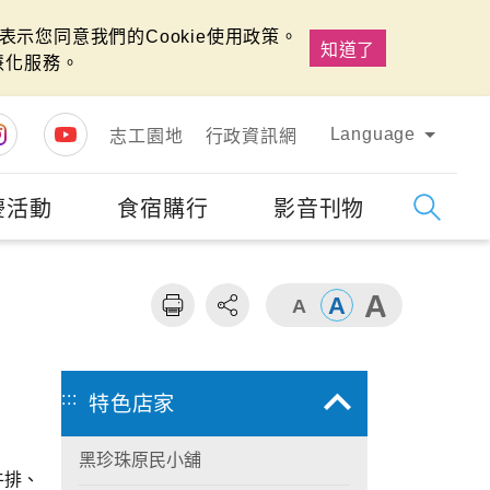
示您同意我們的Cookie使用政策。
知道了
慧化服務。
Language
志工園地
行政資訊網
慶活動
食宿購行
影音刊物
字級
大
:::
特色店家
黑珍珠原民小舖
牛排、