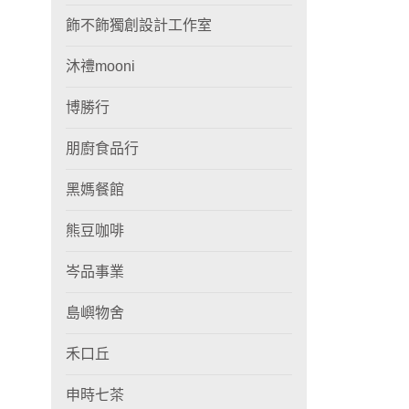
飾不飾獨創設計工作室
沐禮mooni
博勝行
朋廚食品行
黑媽餐館
熊豆咖啡
岑品事業
島嶼物舍
禾口丘
申時七茶