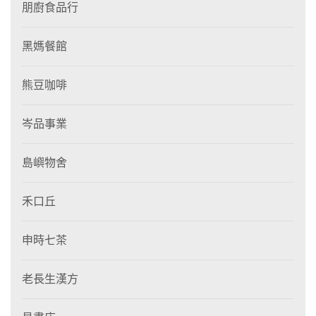
朋廚食品行
黑媽餐館
熊豆咖啡
岑品事業
島嶼物舍
禾口丘
申時七茶
老長生漢方