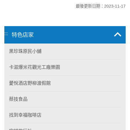
最後更新日期：2023-11-17
:::
特色店家
黑珍珠原民小舖
卡滋爆米花觀光工廠樂園
薆悅酒店野柳渡假館
蔡技食品
找到幸福咖啡店