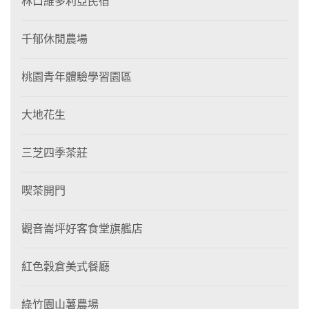
林口維多利亞民宿
千郁休閒農場
桃園青年體驗學習園區
大地花生
三芝四季茶莊
喫茶開門
觀音崙坪好客食堂旗艦店
紅色穀倉美式餐廳
綠竹園山薯農場