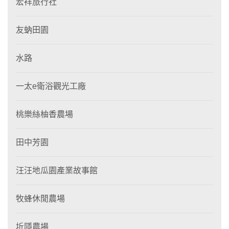
宏祥旅行社
友蚋田園
水路
一太e衛浴觀光工廠
桃樂絲柚香農場
田中芳園
汪汪地瓜園產業故事館
牧蜂休閒農場
坵隱農場