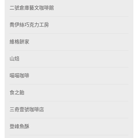
二號倉庫藝文咖啡館
喬伊絲巧克力工房
維格餅家
山焙
喵喵咖啡
食之飴
三奇壹號咖啡店
登峰魚酥