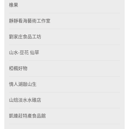
橡果
靜靜看海藝術工作室
劉家庄食品工坊
山水-豆花 仙草
椏楓好物
情人湖敲山生
山焙淡水水碓店
凱連莊特產食品館