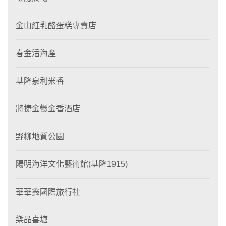
金山紅乳酪蛋糕專賣店
春金活海產
基隆泉利米香
將捷金鬱金香酒店
野柳地質公園
陽明海洋文化藝術館(基隆1915)
華華鑫國際旅行社
樂品喜塘