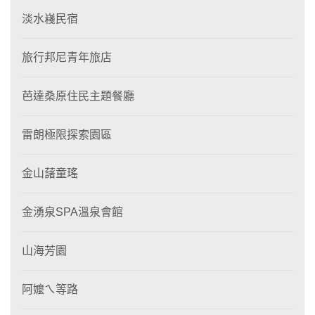
淡水嶘民宿
旅行邦尼青年旅店
芭達桑原住民主題餐廳
雷朗極限探索園區
金山藷童瑤
金湧泉SPA溫泉會館
山海芳園
阿嬤ㄟ等路