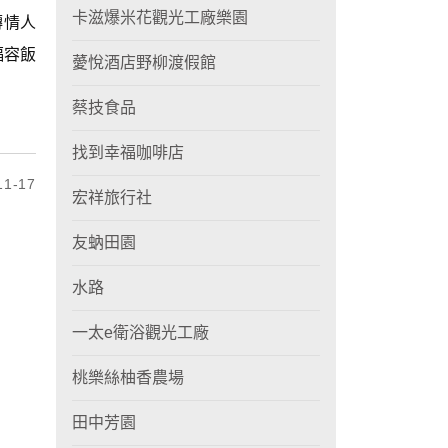
卡滋爆米花觀光工廠樂園
轉情人
福容飯
薆悅酒店野柳渡假館
蔡技食品
找到幸福咖啡店
1-17
宏祥旅行社
友蚋田園
水路
一太e衛浴觀光工廠
桃樂絲柚香農場
田中芳園