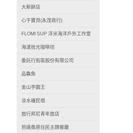
大新餅店
心干寶貝(永茂商行)
FLOMI SUP 浮米海洋戶外工作室
海漾拾光咖啡坊
委託行街區股份有限公司
品鱻魚
金山芋圓王
淡水嶘民宿
旅行邦尼青年旅店
芭達桑原住民主題餐廳