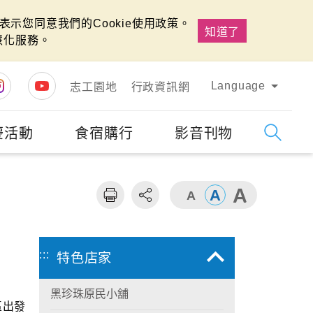
示您同意我們的Cookie使用政策。
知道了
慧化服務。
Language
志工園地
行政資訊網
慶活動
食宿購行
影音刊物
字級
大
:::
特色店家
黑珍珠原民小舖
區出發