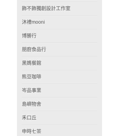
飾不飾獨創設計工作室
沐禮mooni
博勝行
朋廚食品行
黑媽餐館
熊豆咖啡
岑品事業
島嶼物舍
禾口丘
申時七茶