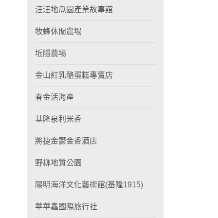
汪汪地瓜園產業故事館
牧蜂休閒農場
坵隱農場
金山紅乳酪蛋糕專賣店
春金活海產
基隆泉利米香
將捷金鬱金香酒店
野柳地質公園
陽明海洋文化藝術館(基隆1915)
華華鑫國際旅行社