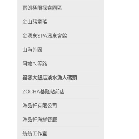
雷朗極限探索園區
金山藷童瑤
金湧泉SPA溫泉會館
山海芳園
阿嬤ㄟ等路
福容大飯店淡水漁人碼頭
ZOCHA基隆站前店
漁品軒有限公司
漁品軒海鮮餐廳
舫舫工作室