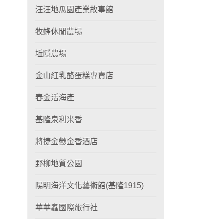
汪汪地瓜園產業故事館
牧蜂休閒農場
坵隱農場
金山紅乳酪蛋糕專賣店
春金活海產
基隆泉利米香
將捷金鬱金香酒店
野柳地質公園
陽明海洋文化藝術館(基隆1915)
華華鑫國際旅行社