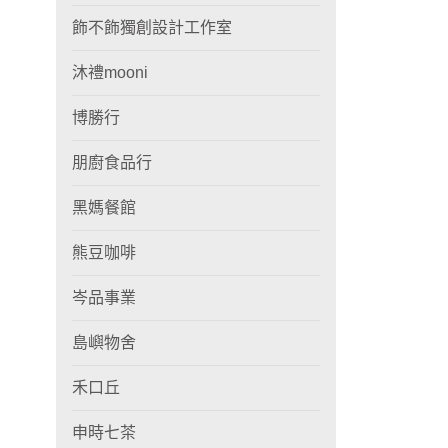
飾不飾獨創設計工作室
沐禮mooni
博勝行
朋廚食品行
黑媽餐館
熊豆咖啡
岑品事業
島嶼物舍
禾口丘
申時七茶