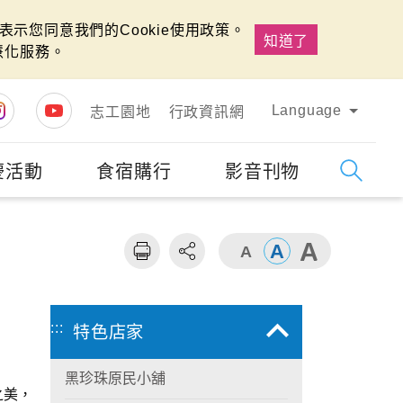
示您同意我們的Cookie使用政策。
知道了
慧化服務。
Language
志工園地
行政資訊網
慶活動
食宿購行
影音刊物
字級
大
:::
特色店家
黑珍珠原民小舖
之美，