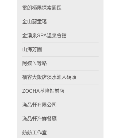
雷朗極限探索園區
金山藷童瑤
金湧泉SPA溫泉會館
山海芳園
阿嬤ㄟ等路
福容大飯店淡水漁人碼頭
ZOCHA基隆站前店
漁品軒有限公司
漁品軒海鮮餐廳
舫舫工作室