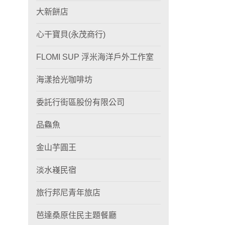
大新餅店
心干寶貝(永茂商行)
FLOMI SUP 浮米海洋戶外工作室
海漾拾光咖啡坊
委託行街區股份有限公司
品鱻魚
金山芋圓王
淡水嶘民宿
旅行邦尼青年旅店
芭達桑原住民主題餐廳