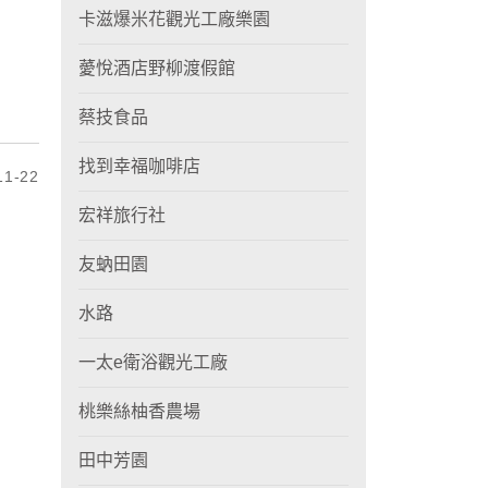
卡滋爆米花觀光工廠樂園
薆悅酒店野柳渡假館
蔡技食品
找到幸福咖啡店
1-22
宏祥旅行社
友蚋田園
水路
一太e衛浴觀光工廠
桃樂絲柚香農場
田中芳園