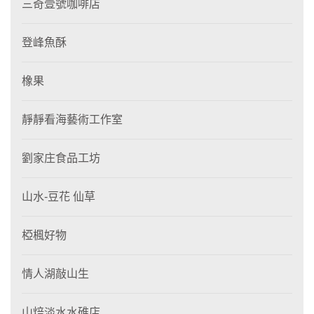
三奇壹號咖啡店
登峰魚酥
橡果
靜靜看海藝術工作室
劉家庄食品工坊
山水-豆花 仙草
椏楓好物
情人湖敲山生
山焙淡水水碓店