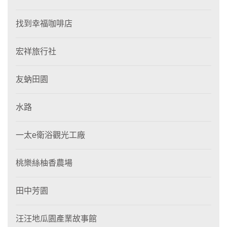
找到幸福咖啡店
宏祥旅行社
友蚋田園
水路
一太e衛浴觀光工廠
桃樂絲柚香農場
田中芳園
汪汪地瓜園產業故事館