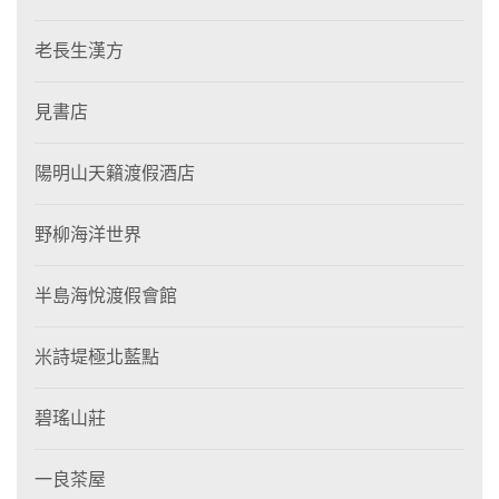
老長生漢方
見書店
陽明山天籟渡假酒店
野柳海洋世界
半島海悅渡假會館
米詩堤極北藍點
碧瑤山莊
一良茶屋