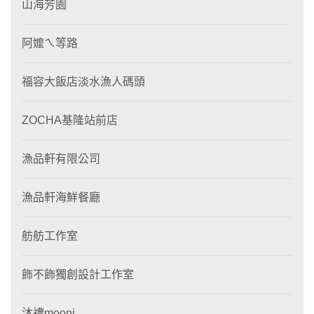
山海芳園
阿嬤ㄟ等路
福容大飯店淡水漁人碼頭
ZOCHA基隆站前店
漁品軒有限公司
漁品軒海鮮餐廳
舫舫工作室
飾不飾獨創設計工作室
沐禮mooni