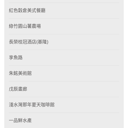
紅色穀倉美式餐廳
綠竹園山薯農場
長榮桂冠酒店(基隆)
享魚路
朱銘美術館
戊辰畫廊
淺水灣那年夏天咖啡館
一品鮮水產