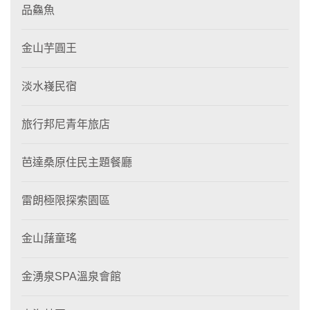
品鱻魚
金山芋圓王
淡水嶘民宿
旅行邦尼青年旅店
芭達桑原住民主題餐廳
雷朗極限探索園區
金山藷童瑤
金湧泉SPA溫泉會館