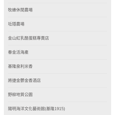
牧蜂休閒農場
坵隱農場
金山紅乳酪蛋糕專賣店
春金活海產
基隆泉利米香
將捷金鬱金香酒店
野柳地質公園
陽明海洋文化藝術館(基隆1915)