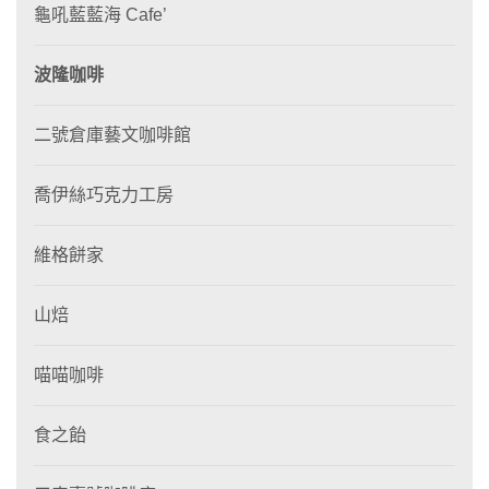
龜吼藍藍海 Cafe’
波隆咖啡
二號倉庫藝文咖啡館
喬伊絲巧克力工房
維格餅家
山焙
喵喵咖啡
食之飴