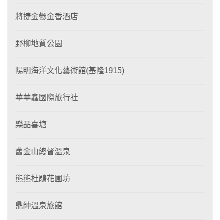
將捷金鬱金香酒店
野柳地質公園
陽明海洋文化藝術館(基隆1915)
華華鑫國際旅行社
樂品喜塘
舊金山總督溫泉
熊熊杜鵑花圃坊
鼎帥溫泉旅館