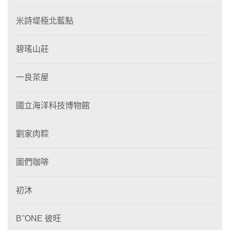
米詩堤極北藍點
碧瑤山莊
一良茶屋
國立海洋科技博物館
劉家肉粽
圖們咖啡
初沐
B''ONE 彼旺