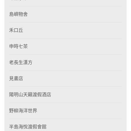
島嶼物舍
禾口丘
申時七茶
老長生漢方
見書店
陽明山天籟渡假酒店
野柳海洋世界
半島海悅渡假會館