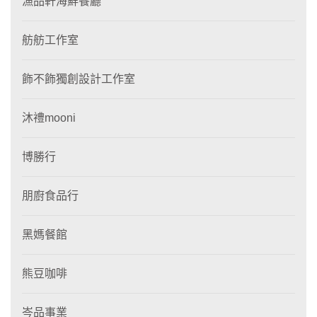
漁品軒海鮮餐廳
舫舫工作室
飾不飾獨創設計工作室
沐禮mooni
博勝行
朋廚食品行
黑媽餐館
熊豆咖啡
岑品事業