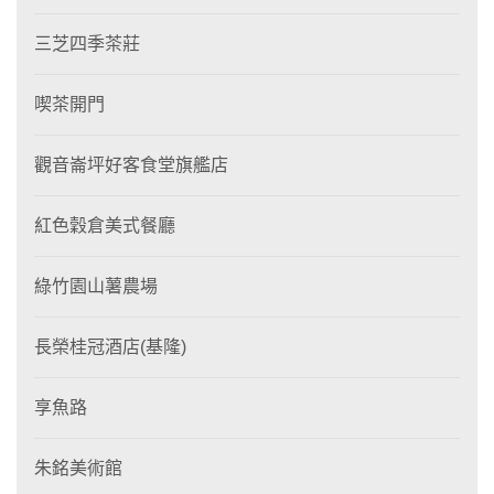
三芝四季茶莊
喫茶開門
觀音崙坪好客食堂旗艦店
紅色穀倉美式餐廳
綠竹園山薯農場
長榮桂冠酒店(基隆)
享魚路
朱銘美術館