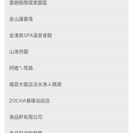
雷朗極限探索園區
金山藷童瑤
金湧泉SPA溫泉會館
山海芳園
阿嬤ㄟ等路
福容大飯店淡水漁人碼頭
ZOCHA基隆站前店
漁品軒有限公司