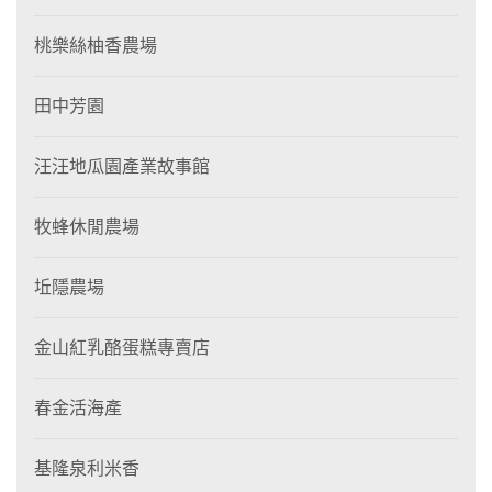
桃樂絲柚香農場
田中芳園
汪汪地瓜園產業故事館
牧蜂休閒農場
坵隱農場
金山紅乳酪蛋糕專賣店
春金活海產
基隆泉利米香