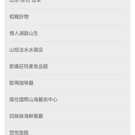
山水-豆花 仙草
椏楓好物
情人湖敲山生
山焙淡水水碓店
凱連莊特產食品館
歐瑪咖啡廳
陽住國際山海藝術中心
四姊妹海鮮餐廳
悠悅旅館