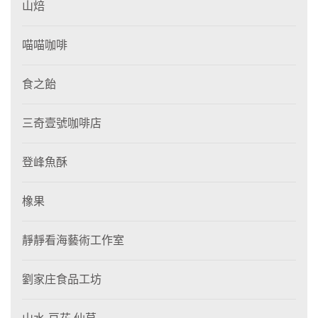
山焙
喵喵咖啡
食之飴
三奇壹號咖啡店
登峰魚酥
橡果
靜靜看海藝術工作室
劉家庄食品工坊