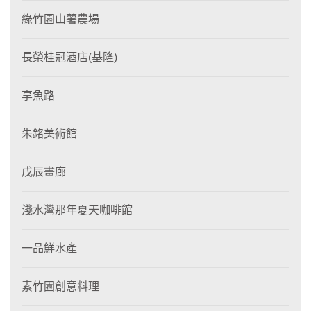
綠竹園山薯農場
長榮桂冠酒店(基隆)
享魚路
朱銘美術館
戊辰畫廊
淺水灣那年夏天咖啡館
一品鮮水產
素竹園創意料理