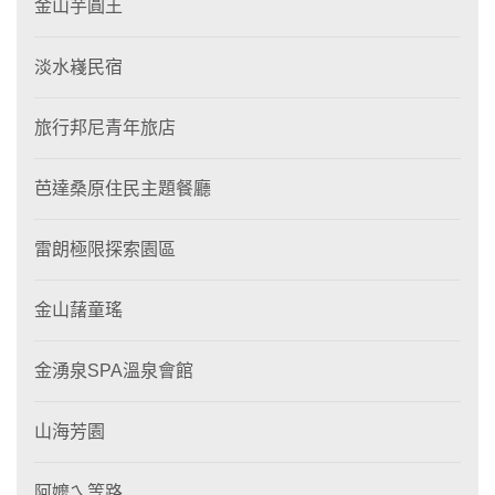
金山芋圓王
淡水嶘民宿
旅行邦尼青年旅店
芭達桑原住民主題餐廳
雷朗極限探索園區
金山藷童瑤
金湧泉SPA溫泉會館
山海芳園
阿嬤ㄟ等路