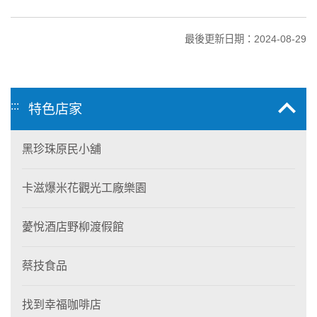
最後更新日期：2024-08-29
:::
特色店家
黑珍珠原民小舖
卡滋爆米花觀光工廠樂園
薆悅酒店野柳渡假館
蔡技食品
找到幸福咖啡店