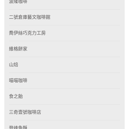
波隆咖啡
二號倉庫藝文咖啡館
喬伊絲巧克力工房
維格餅家
山焙
喵喵咖啡
食之飴
三奇壹號咖啡店
登峰魚酥