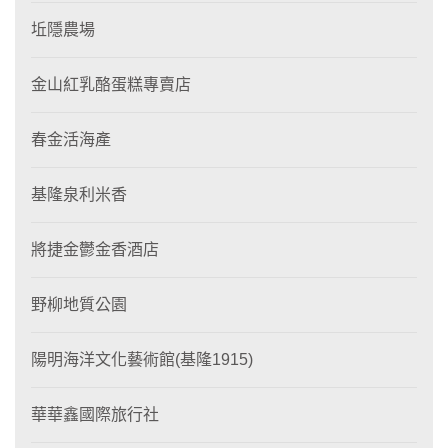
坵隱農場
金山紅乳酪蛋糕專賣店
春金活海產
基隆泉利米香
將捷金鬱金香酒店
野柳地質公園
陽明海洋文化藝術館(基隆1915)
華華鑫國際旅行社