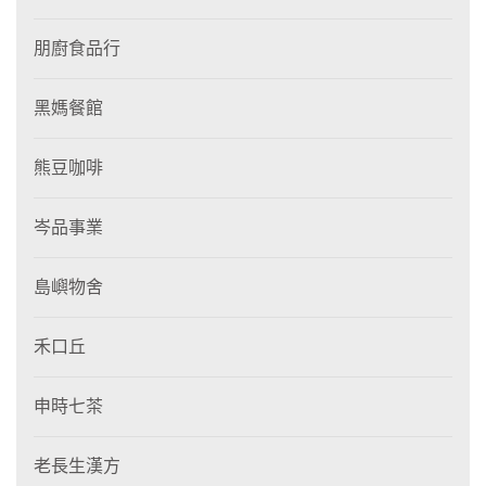
朋廚食品行
黑媽餐館
熊豆咖啡
岑品事業
島嶼物舍
禾口丘
申時七茶
老長生漢方