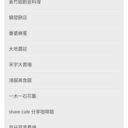
素竹園創意料理
鎮發餅店
番婆蜂蜜
大地農莊
禾宇大賣場
鴻展美食館
一木一石花藝
share cafe 分享咖啡館
貝兒莫里農場