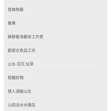
登峰魚酥
橡果
靜靜看海藝術工作室
劉家庄食品工坊
山水-豆花 仙草
椏楓好物
情人湖敲山生
山焙淡水水碓店