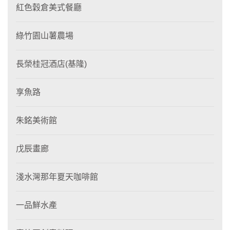
紅色穀倉美式餐廳
綠竹園山薯農場
長榮桂冠酒店(基隆)
享魚路
朱銘美術館
戊辰畫廊
淺水灣那年夏天咖啡館
一品鮮水產