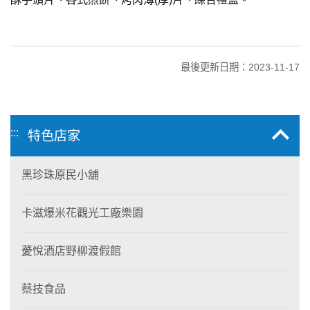
最後更新日期：2023-11-17
:::
特色店家
黑珍珠原民小舖
卡滋爆米花觀光工廠樂園
薆悅酒店野柳渡假館
蔡技食品