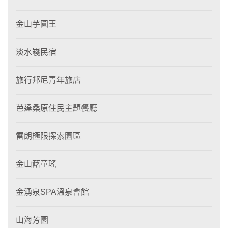
金山芋圓王
淡水嶘民宿
旅行邦尼青年旅店
芭達桑原住民主題餐廳
雷朗極限探索園區
金山藷童瑤
金湧泉SPA溫泉會館
山海芳園