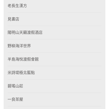
老長生漢方
見書店
陽明山天籟渡假酒店
野柳海洋世界
半島海悅渡假會館
米詩堤極北藍點
碧瑤山莊
一良茶屋