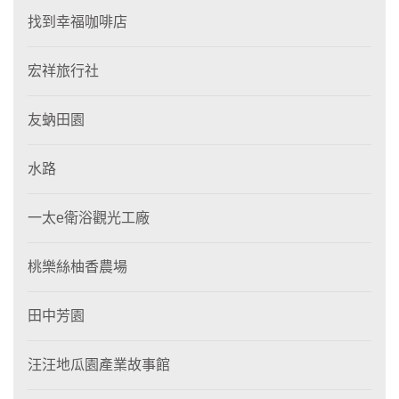
找到幸福咖啡店
宏祥旅行社
友蚋田園
水路
一太e衛浴觀光工廠
桃樂絲柚香農場
田中芳園
汪汪地瓜園產業故事館