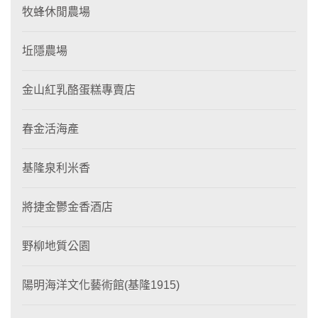
牧蜂休閒農場
坵隱農場
金山紅乳酪蛋糕專賣店
春金活海產
基隆泉利米香
將捷金鬱金香酒店
野柳地質公園
陽明海洋文化藝術館(基隆1915)