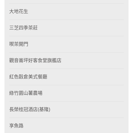
大地花生
三芝四季茶莊
喫茶開門
觀音崙坪好客食堂旗艦店
紅色穀倉美式餐廳
綠竹園山薯農場
長榮桂冠酒店(基隆)
享魚路