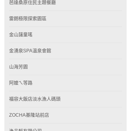
芭達桑原住民主題餐廳
雷朗極限探索園區
金山藷童瑤
金湧泉SPA溫泉會館
山海芳園
阿嬤ㄟ等路
福容大飯店淡水漁人碼頭
ZOCHA基隆站前店