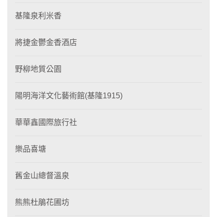
基隆泉利米香
將捷金鬱金香酒店
野柳地質公園
陽明海洋文化藝術館(基隆1915)
華華鑫國際旅行社
樂品喜塘
舊金山總督溫泉
熊熊杜鵑花圃坊