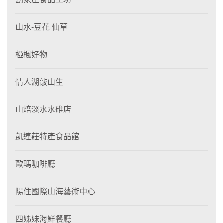
山水-豆花 仙草
椏楓好物
情人湖敲山生
山焙淡水水碓店
凱連莊特產食品館
歐瑪咖啡廳
陽住國際山海藝術中心
四姊妹海鮮餐廳