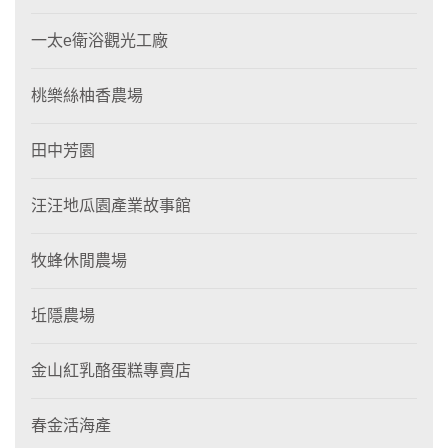
一太e衛浴觀光工廠
桃樂絲柚香農場
田中芳園
汪汪地瓜園產業故事館
牧蜂休閒農場
坵隱農場
金山紅乳酪蛋糕專賣店
春金活海產