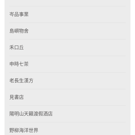
岑品事業
島嶼物舍
禾口丘
申時七茶
老長生漢方
見書店
陽明山天籟渡假酒店
野柳海洋世界