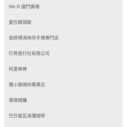
We R 國門廣場
愛在碼頭館
金師傅海味伴手禮專門店
叮昇旅行社有限公司
阿里棒棒
狸⼩路燒肉專賣店
基隆精釀
巴莎諾瓦海灘咖啡