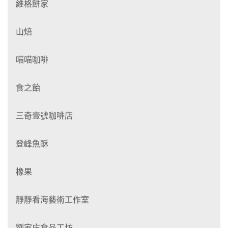
維格餅家
山焙
喵喵咖啡
食之飴
三奇壹號咖啡店
登峰魚酥
橡果
靜靜看海藝術工作室
劉家庄食品工坊