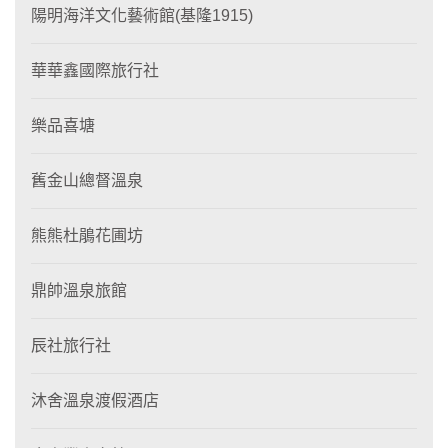
陽明海洋文化藝術館(基隆1915)
華華鑫國際旅行社
樂品喜塘
舊金山總督溫泉
熊熊杜鵑花圃坊
鼎帥溫泉旅館
辰社旅行社
沐舍溫泉渡假酒店