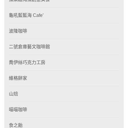
龜吼藍藍海 Cafe’
波隆咖啡
二號倉庫藝文咖啡館
喬伊絲巧克力工房
維格餅家
山焙
喵喵咖啡
食之飴