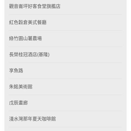
觀音崙坪好客食堂旗艦店
紅色穀倉美式餐廳
綠竹園山薯農場
長榮桂冠酒店(基隆)
享魚路
朱銘美術館
戊辰畫廊
淺水灣那年夏天咖啡館