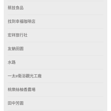
蔡技食品
找到幸福咖啡店
宏祥旅行社
友蚋田園
水路
一太e衛浴觀光工廠
桃樂絲柚香農場
田中芳園