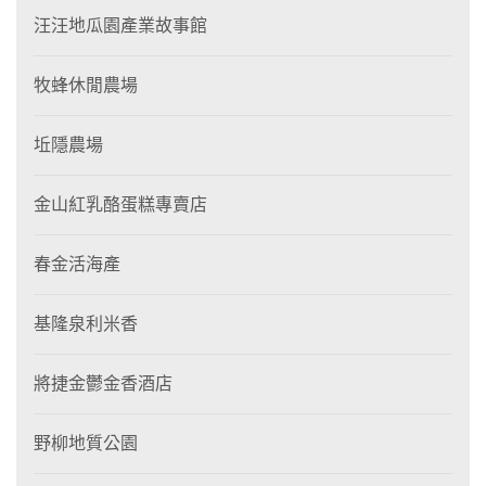
汪汪地瓜園產業故事館
牧蜂休閒農場
坵隱農場
金山紅乳酪蛋糕專賣店
春金活海產
基隆泉利米香
將捷金鬱金香酒店
野柳地質公園