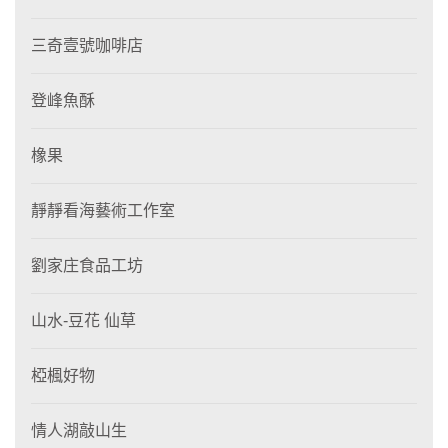
三奇壹號咖啡店
登峰魚酥
橡果
靜靜看海藝術工作室
劉家庄食品工坊
山水-豆花 仙草
椏楓好物
情人湖敲山生