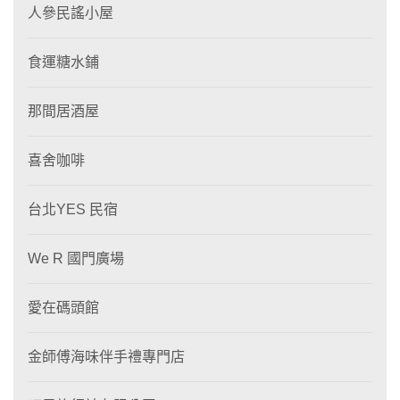
人參民謠小屋
食運糖水鋪
那間居酒屋
喜舍咖啡
台北YES 民宿
We R 國門廣場
愛在碼頭館
金師傅海味伴手禮專門店