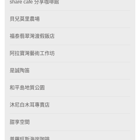
share cafe 分享咖啡館
貝兒莫里農場
福泰翡翠灣渡假飯店
阿拉寶灣藝術工作坊
是誠陶笛
和平島地質公園
沐尼白木耳專賣店
甜享空間
普羅旺斯海岸咖啡