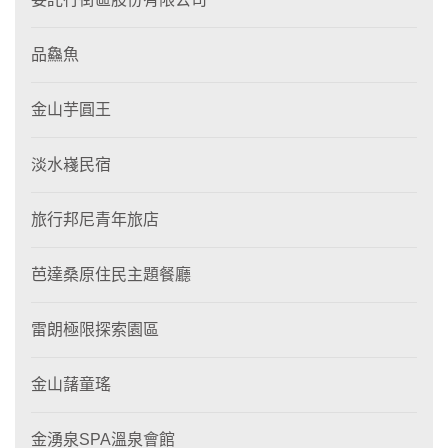
品鱻魚
金山芋圓王
淡水嶘民宿
旅行邦尼青年旅店
芭達桑原住民主題餐廳
雷朗極限探索園區
金山藷童瑤
金湧泉SPA溫泉會館