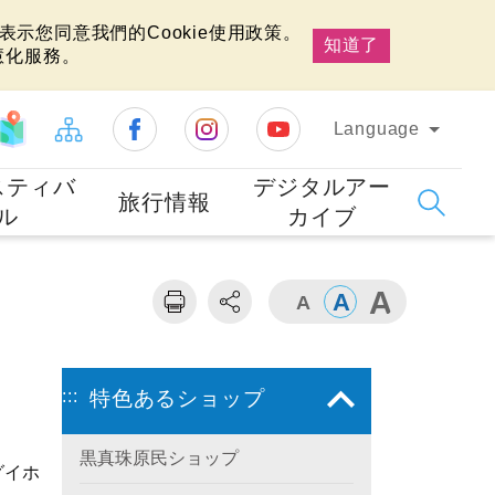
示您同意我們的Cookie使用政策。
知道了
慧化服務。
Language
スティバ
デジタルアー
旅行情報
ル
カイブ
:::
特色あるショップ
黒真珠原民ショップ
グイホ