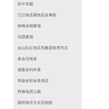
田中芳園
汪汪地瓜園地瓜故事館
牧蜂休閒農場
坵隱農場
金山紅紅地瓜乳酪蛋糕専売店
春金活海産
基隆泉利米香
将捷金郁金香酒店
野柳地質公園
陽明海洋文化芸術館