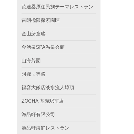
芭達桑原住民族テーマレストラン
雷朗極限探索園区
金山藷童瑤
金湧泉SPA温泉会館
山海芳園
阿嬤ㄟ等路
福容大飯店淡水漁人埠頭
ZOCHA 基隆駅前店
漁品軒有限公司
漁品軒海鮮レストラン