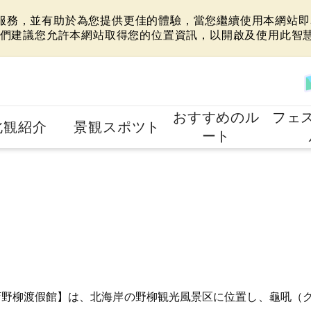
站服務，並有助於為您提供更佳的體驗，當您繼續使用本網站即表
們建議您允許本網站取得您的位置資訊，以開啟及使用此智
おすすめのル
フェ
北観紹介
景観スポツト
ート
店野柳渡假館】は、北海岸の野柳観光風景区に位置し、龜吼（