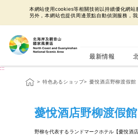
本網站使用cookies等相關技術以持續優化網
另外，本網站也提供周邊景點自動偵測服務，我
:::
最新情報
:::
特色あるショップ
薆悅酒店野柳渡假館
薆悅酒店野柳渡假館
野柳を代表するランドマークホテル【薆悅酒