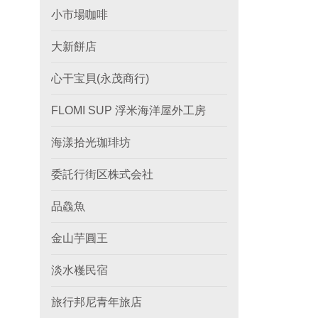
小市場咖啡
大新餅店
心干宝貝(永茂商行)
FLOMI SUP 浮米海洋屋外工房
海漾拾光珈琲坊
委託行街区株式会社
品鱻魚
金山芋圓王
淡水嶘民宿
旅行邦尼青年旅店