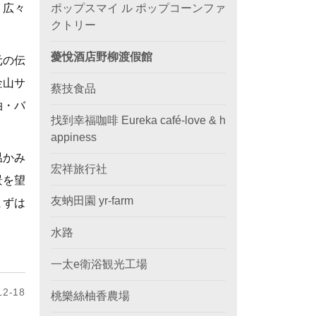
。広々
ポップスマイ ル ポップコーンファ
クトリー
薆悅酒店野柳渡假館
元の伝
金山サ
蔡技食品
泊・バ
找到幸福咖啡 Eureka café-love & h
appiness
温かみ
宏祥旅行社
景を望
友蚋田園 yr-farm
まずは
水路
一太e衛浴観光工場
2-18
桃樂絲柚香農場