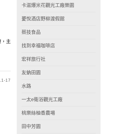
卡滋爆米花觀光工廠樂園
薆悅酒店野柳渡假館
蔡技食品
康，主
找到幸福咖啡店
宏祥旅行社
友蚋田園
1-17
水路
一太e衛浴觀光工廠
桃樂絲柚香農場
田中芳園