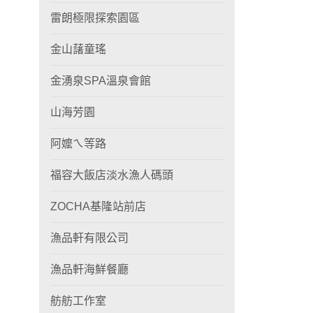
雷朗極限探索園區
金山藷童瑤
金湧泉SPA溫泉會館
山海芳園
阿嬤ㄟ等路
福容大飯店淡水漁人碼頭
ZOCHA基隆站前店
漁品軒有限公司
漁品軒海鮮餐廳
舫舫工作室