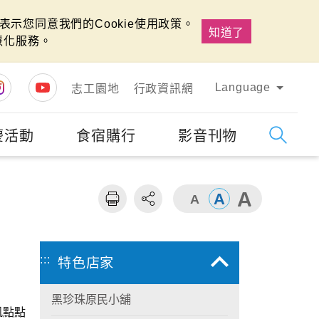
示您同意我們的Cookie使用政策。
知道了
慧化服務。
Language
志工園地
行政資訊網
慶活動
食宿購行
影音刊物
字級
大
:::
特色店家
黑珍珠原民小舖
帆點點