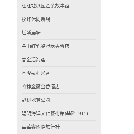
汪汪地瓜園產業故事館
牧蜂休閒農場
坵隱農場
金山紅乳酪蛋糕專賣店
春金活海產
基隆泉利米香
將捷金鬱金香酒店
野柳地質公園
陽明海洋文化藝術館(基隆1915)
華華鑫國際旅行社