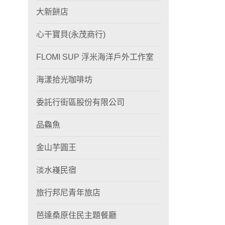
大新餅店
心干寶貝(永茂商行)
FLOMI SUP 浮米海洋戶外工作室
海漾拾光咖啡坊
委託行街區股份有限公司
品鱻魚
金山芋圓王
淡水嶘民宿
旅行邦尼青年旅店
芭達桑原住民主題餐廳