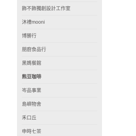
飾不飾獨創設計工作室
沐禮mooni
博勝行
朋廚食品行
黑媽餐館
熊豆咖啡
岑品事業
島嶼物舍
禾口丘
申時七茶