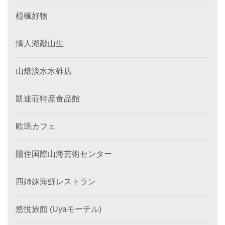
椏楓好物
情人湖敲山生
山焙淡水水碓店
凱連荘特産食品館
欧瑪カフェ
陽住国際山海芸術センター
四姉妹海鮮レストラン
悠悅旅館 (Uyaモーテル)