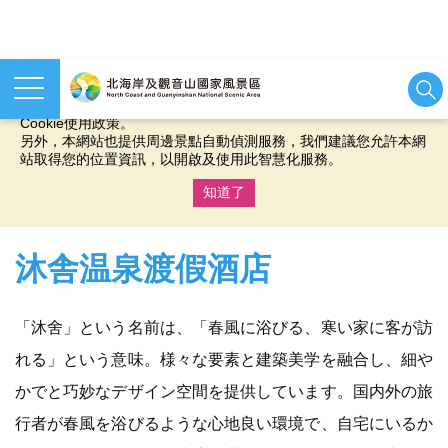
本網站使用cookies等相關技術以持續優化網站服務，並有助於為
您提供更佳的體驗，當您繼續使用本網站即表示您同意我們的
Cookie使用政策。
另外，本網站也提供周邊景點自動偵測服務，我們建議您允許本網
站取得您的位置資訊，以開啟及使用此智慧化服務。
知道了
:::
沐舎温泉渡假酒店
「沐舍」という名前は、「春風に浴びる、寒い家に客が訪
れる」という意味。様々な要素と建築美学を融合し、細や
かでと巧妙なデザイン空間を提供しています。国内外の旅
行者が春風を浴びるような心地良い環境で、自宅にいるか