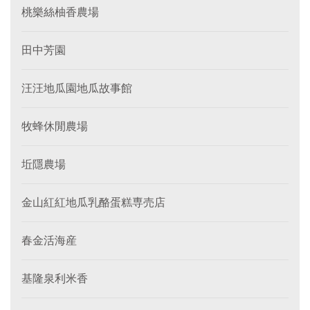
桃樂絲柚香農場
田中芳園
汪汪地瓜園地瓜故事館
牧蜂休閒農場
坵隱農場
金山紅紅地瓜乳酪蛋糕専売店
春金活海産
基隆泉利米香