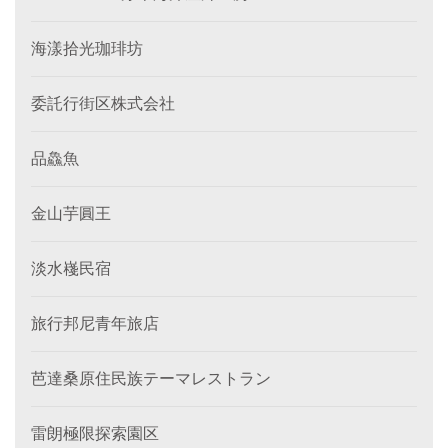
海漾拾光珈琲坊
委託行街区株式会社
品鱻魚
金山芋圓王
淡水嶘民宿
旅行邦尼青年旅店
芭達桑原住民族テーマレストラン
雷朗極限探索園区