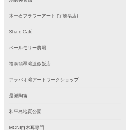
木一石フラワーアート {宇騰皂店}
Share Café
ベールモリー農場
福泰翡翠湾渡假飯店
アラバオ湾アートワークショップ
是誠陶笛
和平島地質公園
MONI白木耳専門