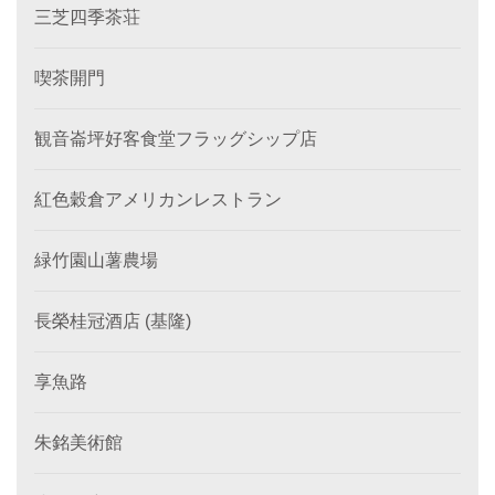
三芝四季茶荘
喫茶開門
観音崙坪好客食堂フラッグシップ店
紅色穀倉アメリカンレストラン
緑竹園山薯農場
長榮桂冠酒店 (基隆)
享魚路
朱銘美術館