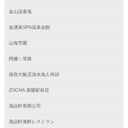
金山藷童瑤
金湧泉SPA温泉会館
山海芳園
阿嬤ㄟ等路
福容大飯店淡水漁人埠頭
ZOCHA 基隆駅前店
漁品軒有限公司
漁品軒海鮮レストラン