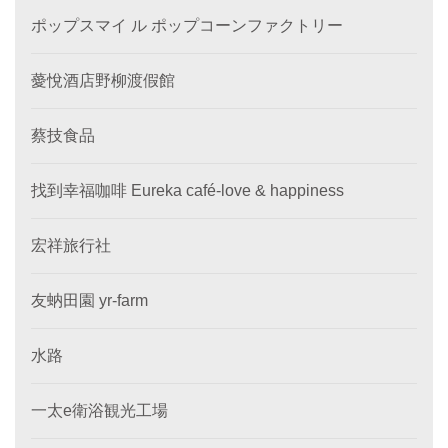
ポップスマイ ル ポップコーンファクトリー
薆悅酒店野柳渡假館
蔡技食品
找到幸福咖啡 Eureka café-love & happiness
宏祥旅行社
友蚋田園 yr-farm
水路
一太e衛浴観光工場