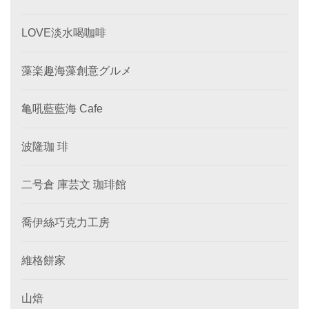
LOVE淡水喝咖啡
藻楽趣海藻創意グルメ
亀吼藍藍海 Cafe
波隆珈 琲
二号倉 庫芸文 珈琲館
喬伊絲巧克力工房
維格餅家
山焙