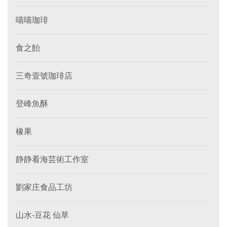
喵喵珈琲
食之飴
三奇壹號珈琲店
登峰魚酥
橡果
静静看海芸術工作室
劉家庄食品工坊
山水-豆花 仙草