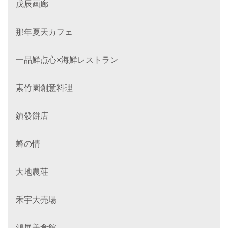
戊辰画廊
那年夏天カフェ
一品鮮点心×海鮮レストラン
素竹園創意料理
鎮發餅店
蜂の情
大地農荘
禾宇大売場
鴻展美食館