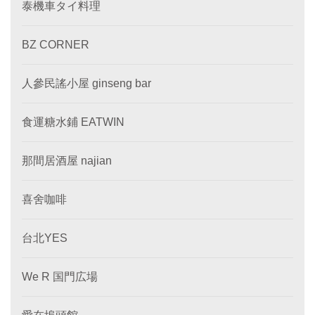
泰機車タイ料理
BZ CORNER
人參民謠小屋 ginseng bar
食運糖水鋪 EATWIN
那間居酒屋 najian
喜舍咖啡
台北YES
We R 国門広場