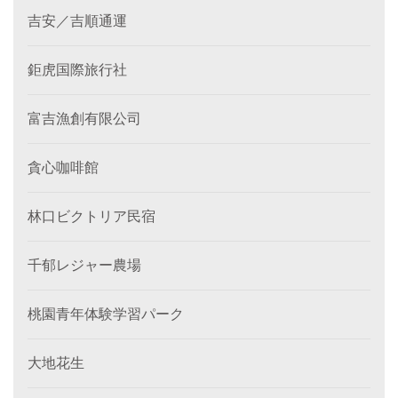
吉安／吉順通運
鉅虎国際旅行社
富吉漁創有限公司
貪心咖啡館
林口ビクトリア民宿
千郁レジャー農場
桃園青年体験学習パーク
大地花生