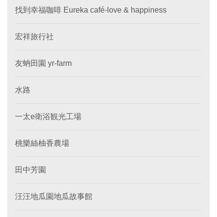
找到幸福咖啡 Eureka café-love & happiness
宏祥旅行社
友蚋田園 yr-farm
水路
一太e衛浴観光工場
桃樂絲柚香農場
田中芳園
汪汪地瓜園地瓜故事館