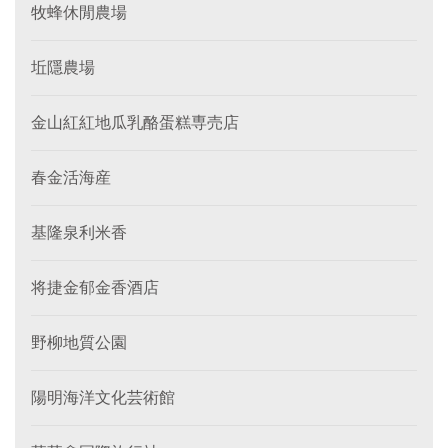
牧蜂休閒農場
坵隱農場
金山紅紅地瓜乳酪蛋糕専売店
春金活海産
基隆泉利米香
将捷金郁金香酒店
野柳地質公園
陽明海洋文化芸術館