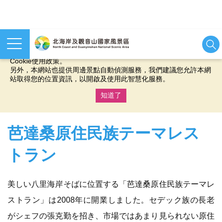
本網站使用cookies等相關技術以持續優化網站服務，並有助於為
您提供更佳的體驗，當您繼續使用本網站即表示您同意我們的
Cookie使用政策。
另外，本網站也提供周邊景點自動偵測服務，我們建議您允許本網
站取得您的位置資訊，以開啟及使用此智慧化服務。
知道了
:::
芭達桑原住民族テーマレス
トラン
美しい八里海岸そばに位置する「芭達桑原住民族テーマレ
ストラン」は2008年に開業しました。セデック族の長老
がシェフの張克勤を招き、市場ではあまり見られない原住