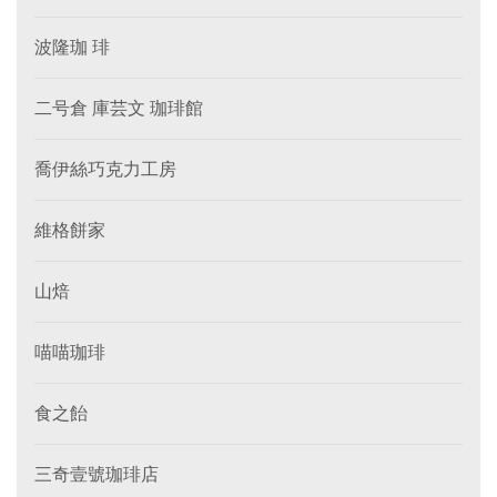
波隆珈 琲
二号倉 庫芸文 珈琲館
喬伊絲巧克力工房
維格餅家
山焙
喵喵珈琲
食之飴
三奇壹號珈琲店