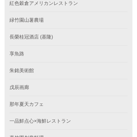
紅色穀倉アメリカンレストラン
緑竹園山薯農場
長榮桂冠酒店 (基隆)
享魚路
朱銘美術館
戊辰画廊
那年夏天カフェ
一品鮮点心×海鮮レストラン