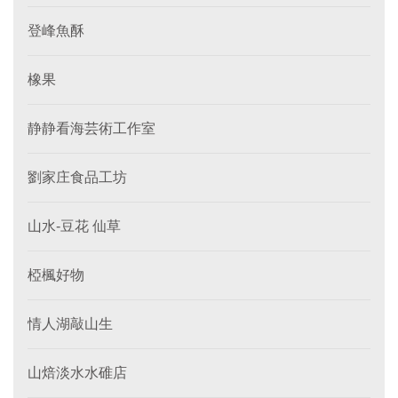
登峰魚酥
橡果
静静看海芸術工作室
劉家庄食品工坊
山水-豆花 仙草
椏楓好物
情人湖敲山生
山焙淡水水碓店