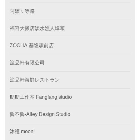
阿嬤ㄟ等路
福容大飯店淡水漁人埠頭
ZOCHA 基隆駅前店
漁品軒有限公司
漁品軒海鮮レストラン
舫舫工作室 Fangfang studio
飾不飾-Alley Design Studio
沐禮 mooni