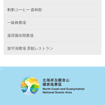
豹豹コーヒー 森林館
一級棒農場
蓮荷園休閒農場
旗竿湖農場 景観レストラン
:::