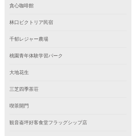
貪心咖啡館
林口ビクトリア民宿
千郁レジャー農場
桃園青年体験学習パーク
大地花生
三芝四季茶荘
喫茶開門
観音崙坪好客食堂フラッグシップ店