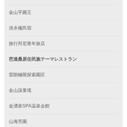
金山芋圓王
淡水嶘民宿
旅行邦尼青年旅店
芭達桑原住民族テーマレストラン
雷朗極限探索園区
金山藷童瑤
金湧泉SPA温泉会館
山海芳園