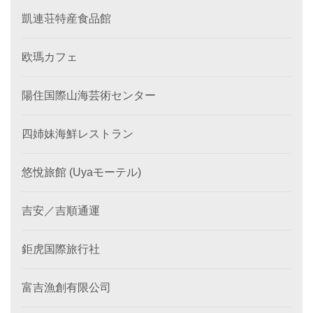
凱連荘特産食品館
欧瑪カフェ
陽住国際山海芸術センター
四姉妹海鮮レストラン
悠悅旅館 (Uyaモーテル)
吉安／吉順通運
鉅虎国際旅行社
富吉漁創有限公司