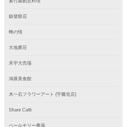
素竹園創意料理
鎮發餅店
蜂の情
大地農荘
禾宇大売場
鴻展美食館
木一石フラワーアート {宇騰皂店}
Share Café
ベールモリー農場