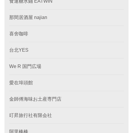
食運糖水鋪 EATWIN
那間居酒屋 najian
喜舍咖啡
台北YES
We R 国門広場
愛在埠頭館
金師傅海味お土産専門店
叮昇旅行社有限会社
阿里棒棒