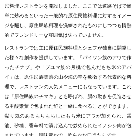
民料理レストランを開設しました。ここでは道路そばで簡
単に炒めるといった一般的な原住民族料理に対するイメー
ジを翻し、原住民族料理を洗練されたものにしつつも情熱
的でフレンドリーな雰囲気は失っていません。
レストランでは主に原住民族料理とシェフが独自に開発し
た様々な創作を提供しています。「パイワン族のアワで作
ったチナブ」や「プユマ族の月桃で包んだもち米のアバ
イ」は、原住民族集落の山や海の幸を象徴する代表的な料
理で、レストランの人気メニューにもなっています。これ
は「原住民族のチマキ」とも呼ばれ、腸の動きを促進させ
る甲酸漿葉で包まれた餡と一緒に食べることができます。
黏り気のあるもちもちしたもち米にアワが加えられ、醤
油、砂糖、香辛料で漬け込んで炒められたイノシシ肉が包
まれています。風味豊かで、軟らかな口当たりです。