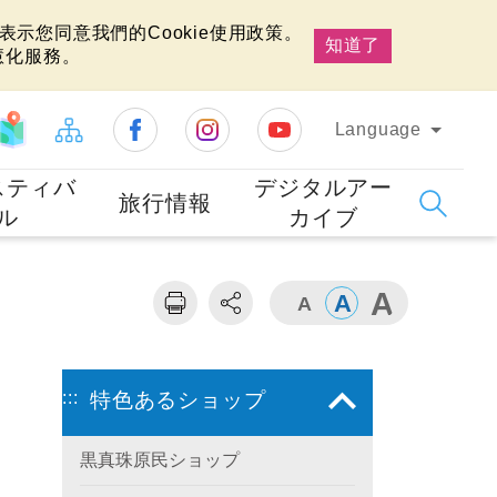
示您同意我們的Cookie使用政策。
知道了
慧化服務。
Language
スティバ
デジタルアー
旅行情報
ル
カイブ
:::
特色あるショップ
黒真珠原民ショップ