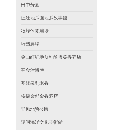
田中芳園
汪汪地瓜園地瓜故事館
牧蜂休閒農場
坵隱農場
金山紅紅地瓜乳酪蛋糕専売店
春金活海産
基隆泉利米香
将捷金郁金香酒店
野柳地質公園
陽明海洋文化芸術館