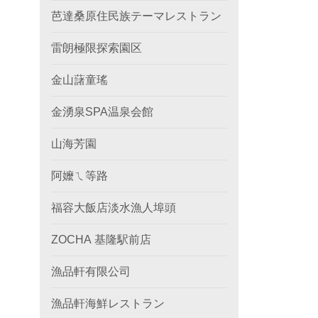
芭達桑原住民族テーマレストラン
雷朗極限探索園区
金山藷童瑤
金湧泉SPA温泉会館
山海芳園
阿嬤ㄟ等路
福容大飯店淡水漁人埠頭
ZOCHA 基隆駅前店
漁品軒有限公司
漁品軒海鮮レストラン