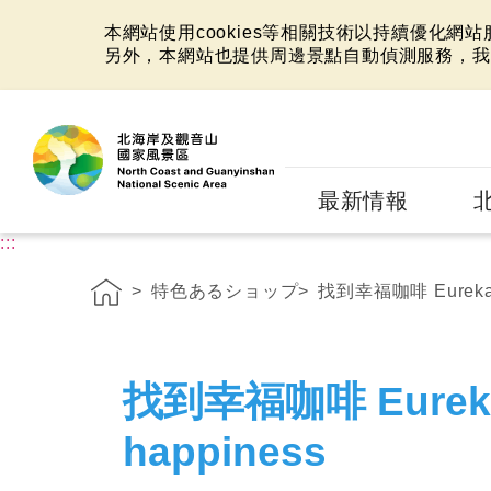
本網站使用cookies等相關技術以持續優化網
另外，本網站也提供周邊景點自動偵測服務，我
:::
最新情報
:::
特色あるショップ
找到幸福咖啡 Eureka ca
找到幸福咖啡 Eureka 
happiness