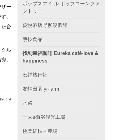
ポップスマイ ル ポップコーンファ
デザー
クトリー
です。
薆悅酒店野柳渡假館
した台
蔡技食品
イクル
找到幸福咖啡 Eureka café-love &
指導、
happiness
宏祥旅行社
友蚋田園 yr-farm
9-19
水路
一太e衛浴観光工場
桃樂絲柚香農場