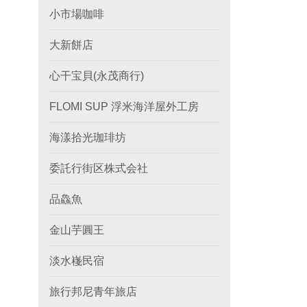
小市場咖啡
大新餅店
心干宝貝(永茂商行)
FLOMI SUP 浮米海洋屋外工房
海漾拾光珈琲坊
委託行街区株式会社
品鱻魚
金山芋圓王
淡水嶘民宿
旅行邦尼青年旅店