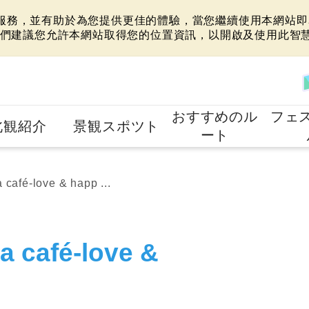
站服務，並有助於為您提供更佳的體驗，當您繼續使用本網站即表
們建議您允許本網站取得您的位置資訊，以開啟及使用此智
おすすめのル
フェ
北観紹介
景観スポツト
ート
fé-love & happ ...
café-love &