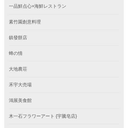
一品鮮点心×海鮮レストラン
素竹園創意料理
鎮發餅店
蜂の情
大地農荘
禾宇大売場
鴻展美食館
木一石フラワーアート {宇騰皂店}