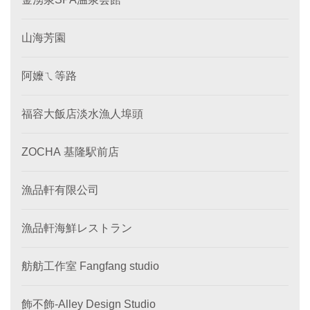
山海芳園
阿嬤ㄟ等路
福容大飯店淡水漁人埠頭
ZOCHA 基隆駅前店
漁品軒有限公司
漁品軒海鮮レストラン
舫舫工作室 Fangfang studio
飾不飾-Alley Design Studio