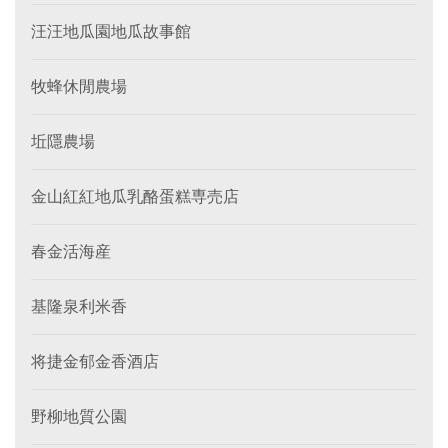
汪汪地瓜園地瓜故事館
牧蜂休閒農場
坵隱農場
金山紅紅地瓜乳酪蛋糕専売店
春金活海産
基隆泉利米香
将捷金郁金香酒店
野柳地質公園