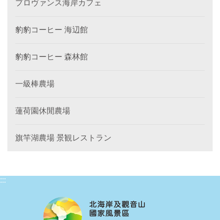
プロヴァンス海岸カフェ
豹豹コーヒー 海辺館
豹豹コーヒー 森林館
一級棒農場
蓮荷園休閒農場
旗竿湖農場 景観レストラン
:::