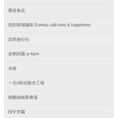
蔡技食品
找到幸福咖啡 Eureka café-love & happiness
宏祥旅行社
友蚋田園 yr-farm
水路
一太e衛浴観光工場
桃樂絲柚香農場
田中芳園