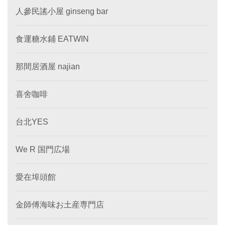
人參民謠小屋 ginseng bar
食運糖水鋪 EATWIN
那間居酒屋 najian
喜舍咖啡
台北YES
We R 国門広場
愛在埠頭館
金師傅海味お土産専門店