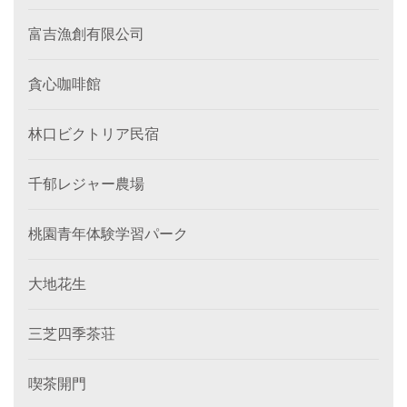
富吉漁創有限公司
貪心咖啡館
林口ビクトリア民宿
千郁レジャー農場
桃園青年体験学習パーク
大地花生
三芝四季茶荘
喫茶開門