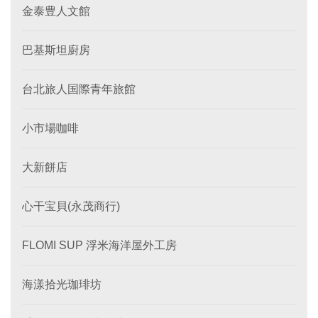
金泰豊人文館
巴基斯坦廚房
台北旅人国際青年旅館
小市場咖啡
大新餅店
心干宝貝(永茂商行)
FLOMI SUP 浮米海洋屋外工房
海漾拾光珈琲坊