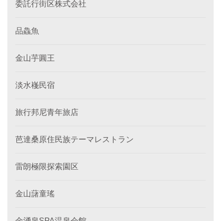
委託行街区株式会社
品鱻魚
金山芋圓王
淡水嶘民宿
旅行邦尼青年旅店
芭達桑原住民族テーマレストラン
雷朗極限探索園区
金山藷童瑤
金湧泉SPA温泉会館