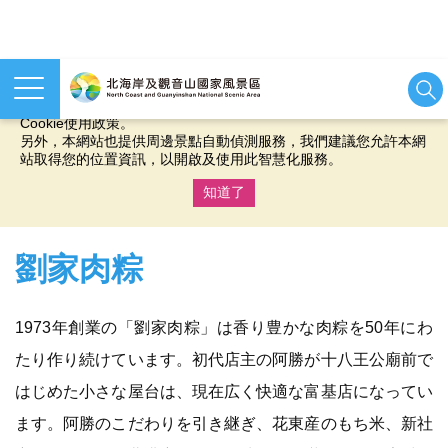
本網站使用cookies等相關技術以持續優化網站服務，並有助於為
您提供更佳的體驗，當您繼續使用本網站即表示您同意我們的
Cookie使用政策。
另外，本網站也提供周邊景點自動偵測服務，我們建議您允許本網
站取得您的位置資訊，以開啟及使用此智慧化服務。
知道了
:::
劉家肉粽
1973年創業の「劉家肉粽」は香り豊かな肉粽を50年にわ
たり作り続けています。初代店主の阿勝が十八王公廟前で
はじめた小さな屋台は、現在広く快適な富基店になってい
ます。阿勝のこだわりを引き継ぎ、花東産のもち米、新社