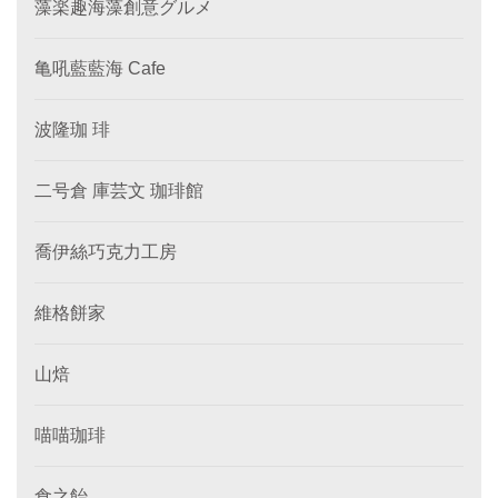
藻楽趣海藻創意グルメ
亀吼藍藍海 Cafe
波隆珈 琲
二号倉 庫芸文 珈琲館
喬伊絲巧克力工房
維格餅家
山焙
喵喵珈琲
食之飴