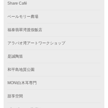
Share Café
ベールモリー農場
福泰翡翠湾渡假飯店
アラバオ湾アートワークショップ
是誠陶笛
和平島地質公園
MONI白木耳専門
甜享空間