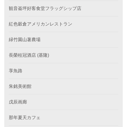
観音崙坪好客食堂フラッグシップ店
紅色穀倉アメリカンレストラン
緑竹園山薯農場
長榮桂冠酒店 (基隆)
享魚路
朱銘美術館
戊辰画廊
那年夏天カフェ