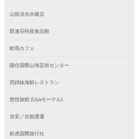
山焙淡水水碓店
凱連荘特産食品館
欧瑪カフェ
陽住国際山海芸術センター
四姉妹海鮮レストラン
悠悅旅館 (Uyaモーテル)
吉安／吉順通運
鉅虎国際旅行社