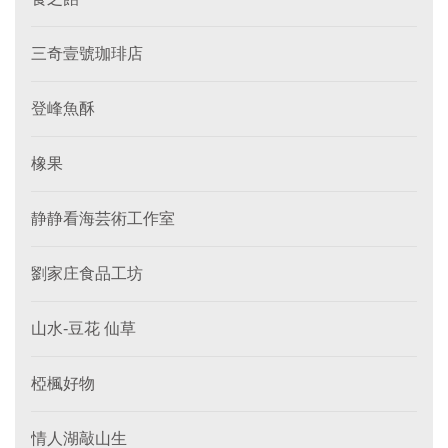
三奇壹號珈琲店
登峰魚酥
橡果
静静看海芸術工作室
劉家庄食品工坊
山水-豆花 仙草
椏楓好物
情人湖敲山生