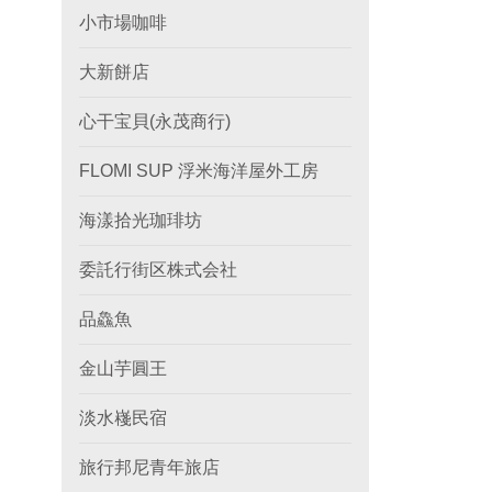
小市場咖啡
大新餅店
心干宝貝(永茂商行)
FLOMI SUP 浮米海洋屋外工房
海漾拾光珈琲坊
委託行街区株式会社
品鱻魚
金山芋圓王
淡水嶘民宿
旅行邦尼青年旅店