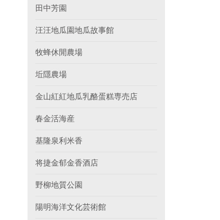
田中芳園
汪汪地瓜園地瓜故事館
牧蜂休閒農場
坵隱農場
金山紅紅地瓜乳酪蛋糕専売店
春金活海産
基隆泉利米香
将捷金郁金香酒店
野柳地質公園
陽明海洋文化芸術館