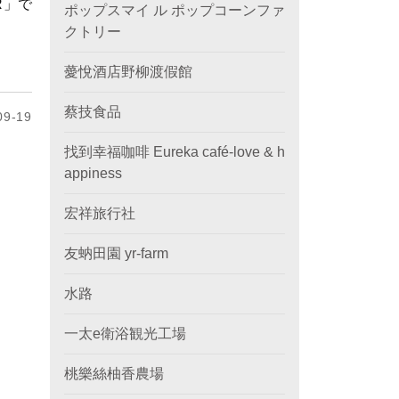
R」で
ポップスマイ ル ポップコーンファ
クトリー
薆悅酒店野柳渡假館
蔡技食品
9-19
找到幸福咖啡 Eureka café-love & h
appiness
宏祥旅行社
友蚋田園 yr-farm
水路
一太e衛浴観光工場
桃樂絲柚香農場