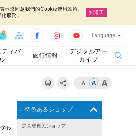
示您同意我們的Cookie使用政策。
知道了
慧化服務。
Language
スティバ
デジタルアー
旅行情報
ル
カイブ
:::
特色あるショップ
黒真珠原民ショップ
を労わ