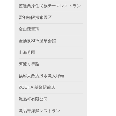
芭達桑原住民族テーマレストラン
雷朗極限探索園区
金山藷童瑤
金湧泉SPA温泉会館
山海芳園
阿嬤ㄟ等路
福容大飯店淡水漁人埠頭
ZOCHA 基隆駅前店
漁品軒有限公司
漁品軒海鮮レストラン