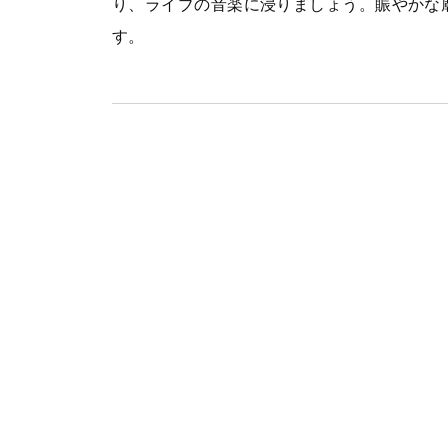
り、ライブの音楽に浸りましょう。賑やかな廟
す。