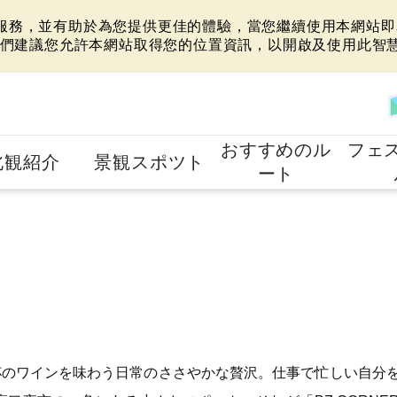
站服務，並有助於為您提供更佳的體驗，當您繼續使用本網站即表
們建議您允許本網站取得您的位置資訊，以開啟及使用此智
おすすめのル
フェ
北観紹介
景観スポツト
ート
杯のワインを味わう日常のささやかな贅沢。仕事で忙しい自分