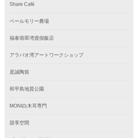
Share Café
ベールモリー農場
福泰翡翠湾渡假飯店
アラバオ湾アートワークショップ
是誠陶笛
和平島地質公園
MONI白木耳専門
甜享空間