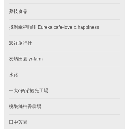
蔡技食品
找到幸福咖啡 Eureka café-love & happiness
宏祥旅行社
友蚋田園 yr-farm
水路
一太e衛浴観光工場
桃樂絲柚香農場
田中芳園