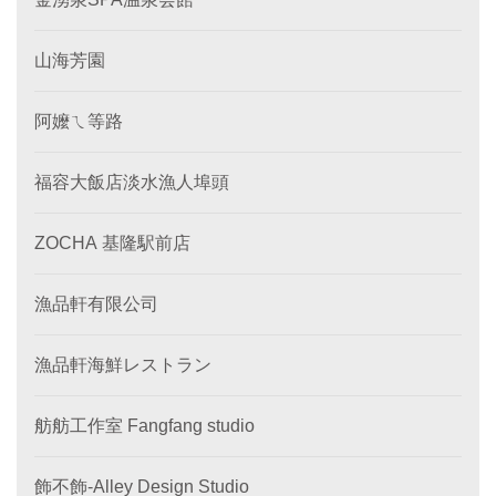
山海芳園
阿嬤ㄟ等路
福容大飯店淡水漁人埠頭
ZOCHA 基隆駅前店
漁品軒有限公司
漁品軒海鮮レストラン
舫舫工作室 Fangfang studio
飾不飾-Alley Design Studio