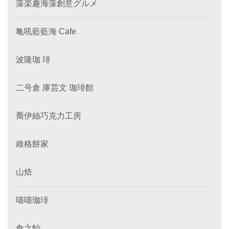
藻楽趣海藻創意グルメ
亀吼藍藍海 Cafe
波隆珈 琲
二号倉 庫芸文 珈琲館
喬伊絲巧克力工房
維格餅家
山焙
喵喵珈琲
食之飴