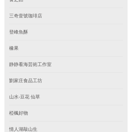
三奇壹號珈琲店
登峰魚酥
橡果
静静看海芸術工作室
劉家庄食品工坊
山水-豆花 仙草
椏楓好物
情人湖敲山生