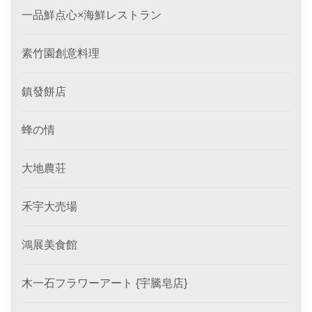
一品鮮点心×海鮮レストラン
素竹園創意料理
鎮發餅店
蜂の情
大地農荘
禾宇大売場
鴻展美食館
木一石フラワーアート {宇騰皂店}