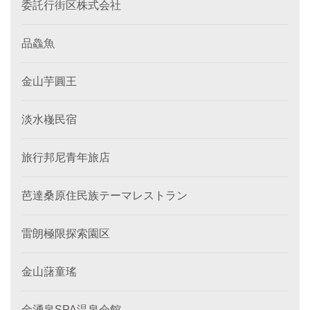
委託行街区株式会社
品鱻魚
金山芋圓王
淡水嶘民宿
旅行邦尼青年旅店
芭達桑原住民族テーマレストラン
雷朗極限探索園区
金山藷童瑤
金湧泉SPA温泉会館