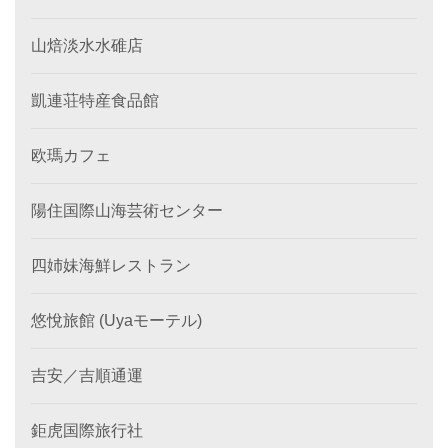
山焙淡水水碓店
凱連荘特産食品館
欧瑪カフェ
陽住国際山海芸術センター
四姉妹海鮮レストラン
悠悅旅館 (Uyaモーテル)
吉安／吉順通運
鉅虎国際旅行社