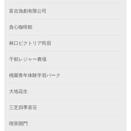
富吉漁創有限公司
貪心咖啡館
林口ビクトリア民宿
千郁レジャー農場
桃園青年体験学習パーク
大地花生
三芝四季茶荘
喫茶開門