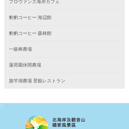
プロヴァンス海岸カフェ
豹豹コーヒー 海辺館
豹豹コーヒー 森林館
一級棒農場
蓮荷園休閒農場
旗竿湖農場 景観レストラン
:::