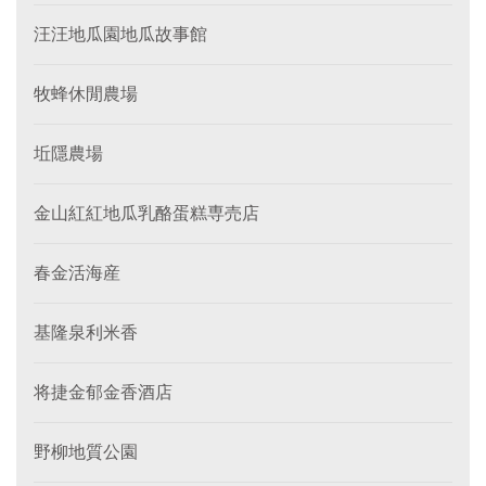
汪汪地瓜園地瓜故事館
牧蜂休閒農場
坵隱農場
金山紅紅地瓜乳酪蛋糕専売店
春金活海産
基隆泉利米香
将捷金郁金香酒店
野柳地質公園