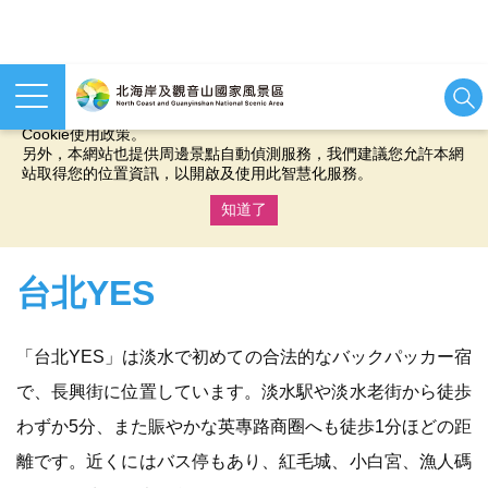
本網站使用cookies等相關技術以持續優化網站服務，並有助於為
您提供更佳的體驗，當您繼續使用本網站即表示您同意我們的
Cookie使用政策。
另外，本網站也提供周邊景點自動偵測服務，我們建議您允許本網
站取得您的位置資訊，以開啟及使用此智慧化服務。
知道了
:::
台北YES
「台北YES」は淡水で初めての合法的なバックパッカー宿
で、長興街に位置しています。淡水駅や淡水老街から徒歩
わずか5分、また賑やかな英專路商圈へも徒歩1分ほどの距
離です。近くにはバス停もあり、紅毛城、小白宮、漁人碼