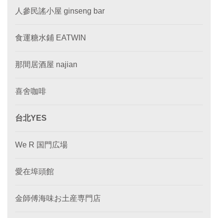
人參民謠小屋 ginseng bar
食運糖水鋪 EATWIN
那間居酒屋 najian
喜舍咖啡
台北YES
We R 国門広場
愛在埠頭館
金師傅海味お土産専門店