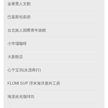
金泰豊人文館
巴基斯坦廚房
台北旅人国際青年旅館
小市場咖啡
大新餅店
心干宝貝(永茂商行)
FLOMI SUP 浮米海洋屋外工房
海漾拾光珈琲坊