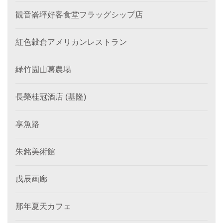
観音崙坪好客食堂フラッグシップ店
紅色穀倉アメリカンレストラン
緑竹園山薯農場
長榮桂冠酒店 (基隆)
享魚路
朱銘美術館
戊辰画廊
那年夏天カフェ