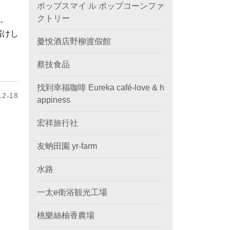
ポップスマイ ル ポップコーンファ
クトリー
。
届けし
薆悅酒店野柳渡假館
蔡技食品
找到幸福咖啡 Eureka café-love & h
2-18
appiness
宏祥旅行社
友蚋田園 yr-farm
水路
一太e衛浴観光工場
桃樂絲柚香農場