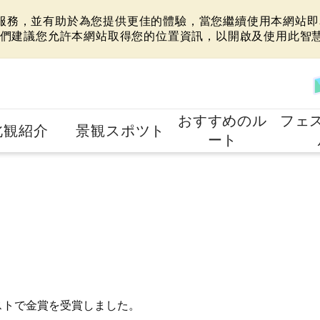
站服務，並有助於為您提供更佳的體驗，當您繼續使用本網站即表
們建議您允許本網站取得您的位置資訊，以開啟及使用此智
おすすめのル
フェ
北観紹介
景観スポツト
ート
ストで金賞を受賞しました。