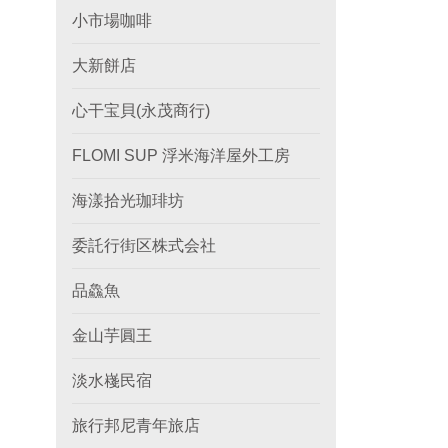
小市場咖啡
大新餅店
心干宝貝(永茂商行)
FLOMI SUP 浮米海洋屋外工房
海漾拾光珈琲坊
委託行街区株式会社
品鱻魚
金山芋圓王
淡水嶘民宿
旅行邦尼青年旅店