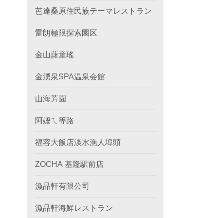
芭達桑原住民族テーマレストラン
雷朗極限探索園区
金山藷童瑤
金湧泉SPA温泉会館
山海芳園
阿嬤ㄟ等路
福容大飯店淡水漁人埠頭
ZOCHA 基隆駅前店
漁品軒有限公司
漁品軒海鮮レストラン