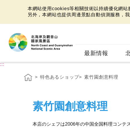
本網站使用cookies等相關技術以持續優化網
另外，本網站也提供周邊景點自動偵測服務，我
:::
最新情報
:::
特色あるショップ
素竹園創意料理
素竹園創意料理
本店のシェフは2006年の中国全国料理コンテ