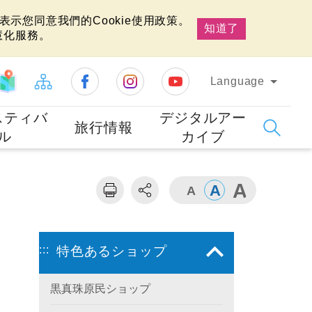
示您同意我們的Cookie使用政策。
知道了
慧化服務。
Language
スティバ
デジタルアー
旅行情報
ル
カイブ
:::
特色あるショップ
黒真珠原民ショップ