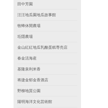
田中芳園
汪汪地瓜園地瓜故事館
牧蜂休閒農場
坵隱農場
金山紅紅地瓜乳酪蛋糕専売店
春金活海産
基隆泉利米香
将捷金郁金香酒店
野柳地質公園
陽明海洋文化芸術館