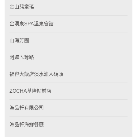
金山藷童瑤
金湧泉SPA溫泉會館
山海芳園
阿嬤ㄟ等路
福容大飯店淡水漁人碼頭
ZOCHA基隆站前店
漁品軒有限公司
漁品軒海鮮餐廳