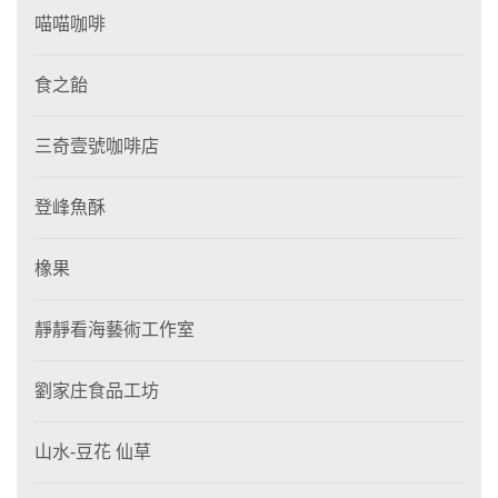
喵喵咖啡
食之飴
三奇壹號咖啡店
登峰魚酥
橡果
靜靜看海藝術工作室
劉家庄食品工坊
山水-豆花 仙草