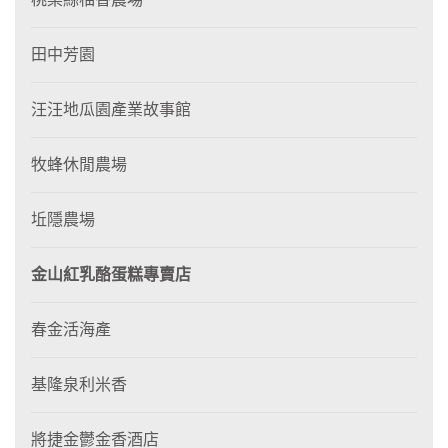
田中芳園
汪汪地瓜園產業故事館
牧蜂休閒農場
坵隱農場
金山紅乳酪蛋糕專賣店
春金活海產
基隆泉利米香
將捷金鬱金香酒店