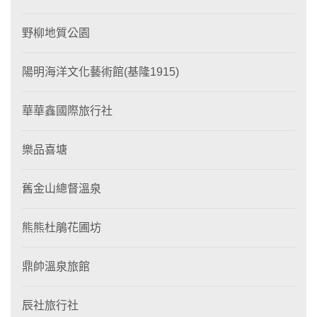
野柳地質公園
陽明海洋文化藝術館(基隆1915)
華華鑫國際旅行社
樂品喜塘
舊金山總督溫泉
熊熊杜鵑花圃坊
鼎帥溫泉旅館
辰社旅行社