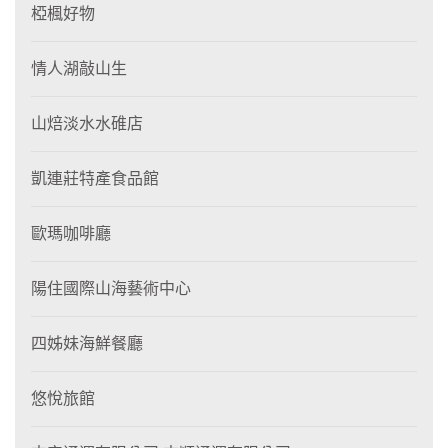
椏楓好物
情人湖敲山生
山焙淡水水碓店
凱連莊特產食品館
歐瑪咖啡廳
陽住國際山海藝術中心
四姊妹海鮮餐廳
悠悅旅館