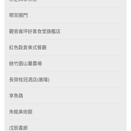
喫茶開門
觀音崙坪好客食堂旗艦店
紅色穀倉美式餐廳
綠竹園山薯農場
長榮桂冠酒店(基隆)
享魚路
朱銘美術館
戊辰畫廊