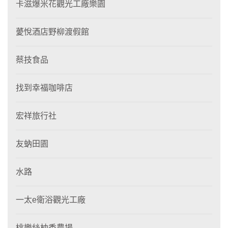
卡滋爆米花觀光工廠樂園
薆悅酒店野柳渡假館
蔡技食品
找到幸福咖啡店
宏祥旅行社
友蚋田園
水路
一太e衛浴觀光工廠
桃樂絲柚香農場