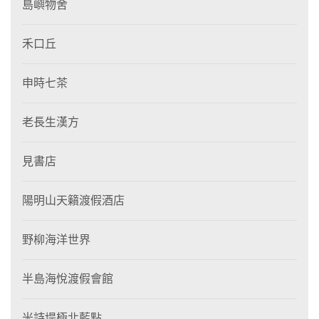
島嶼物舍
禾口丘
申時七茶
老長生漢方
見書店
陽明山天籟渡假酒店
野柳海洋世界
半島海悅渡假會館
米詩堤極北藍點