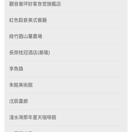
觀音崙坪好客食堂旗艦店
紅色穀倉美式餐廳
綠竹園山薯農場
長榮桂冠酒店(基隆)
享魚路
朱銘美術館
戊辰畫廊
淺水灣那年夏天咖啡館