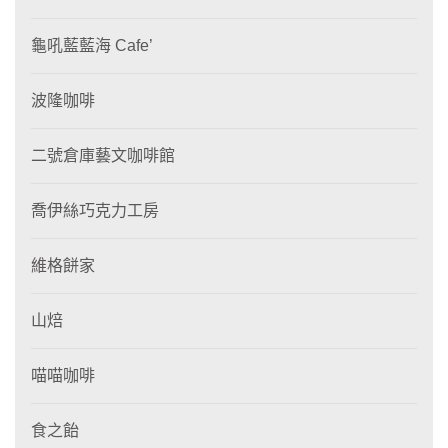
龜吼藍藍海 Cafe’
波隆咖啡
二號倉庫藝文咖啡館
喬伊絲巧克力工房
維格餅家
山焙
喵喵咖啡
食之飴