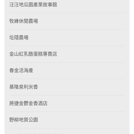
汪汪地瓜園產業故事館
牧蜂休閒農場
坵隱農場
金山紅乳酪蛋糕專賣店
春金活海產
基隆泉利米香
將捷金鬱金香酒店
野柳地質公園