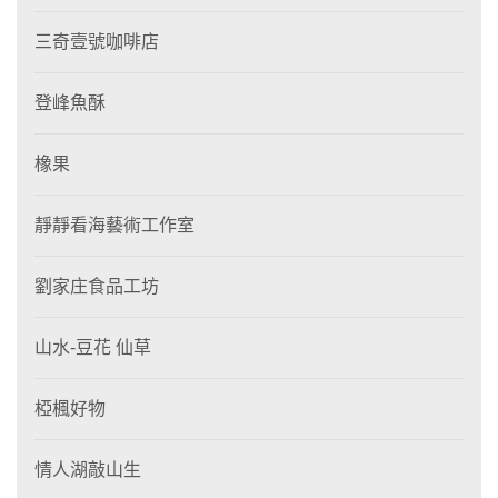
三奇壹號咖啡店
登峰魚酥
橡果
靜靜看海藝術工作室
劉家庄食品工坊
山水-豆花 仙草
椏楓好物
情人湖敲山生