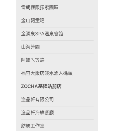
雷朗極限探索園區
金山藷童瑤
金湧泉SPA溫泉會館
山海芳園
阿嬤ㄟ等路
福容大飯店淡水漁人碼頭
ZOCHA基隆站前店
漁品軒有限公司
漁品軒海鮮餐廳
舫舫工作室