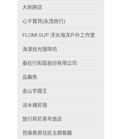
大新餅店
心干寶貝(永茂商行)
FLOMI SUP 浮米海洋戶外工作室
海漾拾光咖啡坊
委託行街區股份有限公司
品鱻魚
金山芋圓王
淡水嶘民宿
旅行邦尼青年旅店
芭達桑原住民主題餐廳