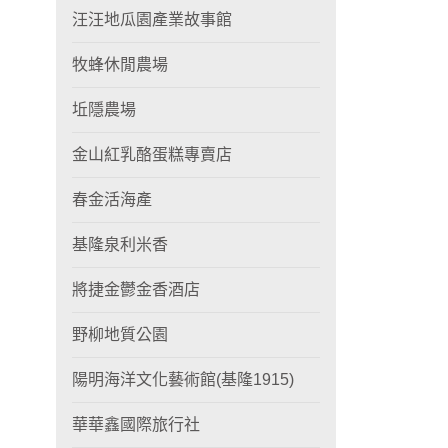
汪汪地瓜園產業故事館
牧蜂休閒農場
坵隱農場
金山紅乳酪蛋糕專賣店
春金活海產
基隆泉利米香
將捷金鬱金香酒店
野柳地質公園
陽明海洋文化藝術館(基隆1915)
華華鑫國際旅行社