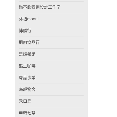
飾不飾獨創設計工作室
沐禮mooni
博勝行
朋廚食品行
黑媽餐館
熊豆咖啡
岑品事業
島嶼物舍
禾口丘
申時七茶