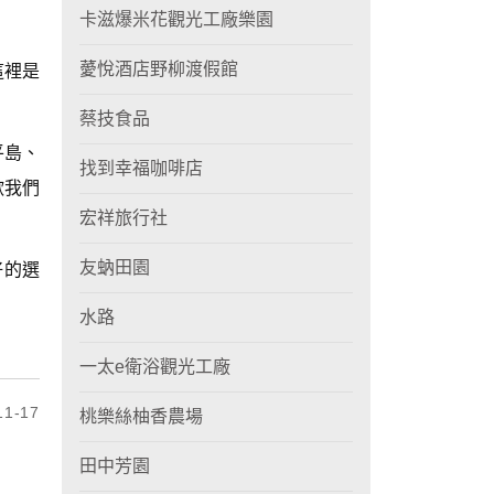
卡滋爆米花觀光工廠樂園
薆悅酒店野柳渡假館
這裡是
蔡技食品
平島、
找到幸福咖啡店
歡我們
宏祥旅行社
友蚋田園
好的選
水路
一太e衛浴觀光工廠
1-17
桃樂絲柚香農場
田中芳園