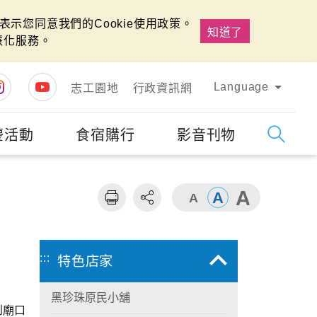
示您同意我們的Cookie使用政策。
知道了
慧化服務。
Language
志工園地
行政資訊網
慶活動
食宿購行
影音刊物
字級
大
:::
特色店家
黑珍珠原民小舖
到廟口