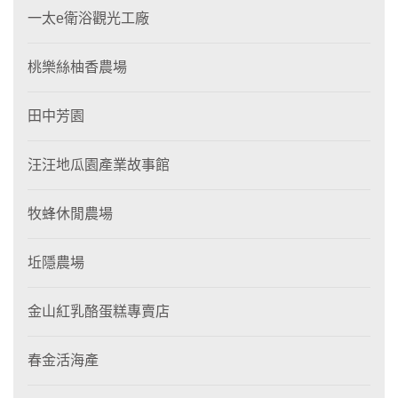
一太e衛浴觀光工廠
桃樂絲柚香農場
田中芳園
汪汪地瓜園產業故事館
牧蜂休閒農場
坵隱農場
金山紅乳酪蛋糕專賣店
春金活海產