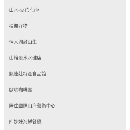
山水-豆花 仙草
椏楓好物
情人湖敲山生
山焙淡水水碓店
凱連莊特產食品館
歐瑪咖啡廳
陽住國際山海藝術中心
四姊妹海鮮餐廳