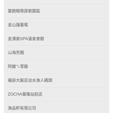
雷朗極限探索園區
金山藷童瑤
金湧泉SPA溫泉會館
山海芳園
阿嬤ㄟ等路
福容大飯店淡水漁人碼頭
ZOCHA基隆站前店
漁品軒有限公司