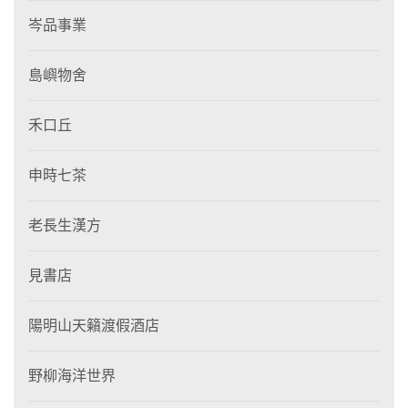
岑品事業
島嶼物舍
禾口丘
申時七茶
老長生漢方
見書店
陽明山天籟渡假酒店
野柳海洋世界