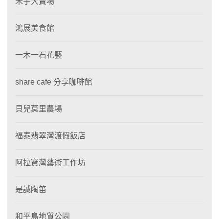
禾宇大賣場
鴻展美食館
一木一石花藝
share cafe 分享咖啡館
貝兒莫里農場
福泰翡翠灣渡假飯店
阿拉寶灣藝術工作坊
是誠陶笛
和平島地質公園