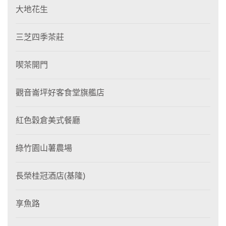
大地花生
三芝四季茶莊
喫茶開門
觀音崙坪好客食堂旗艦店
紅色穀倉美式餐廳
綠竹園山薯農場
長榮桂冠酒店(基隆)
享魚路