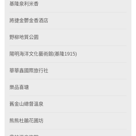
基隆泉利米香
將捷金鬱金香酒店
野柳地質公園
陽明海洋文化藝術館(基隆1915)
華華鑫國際旅行社
樂品喜塘
舊金山總督溫泉
熊熊杜鵑花圃坊