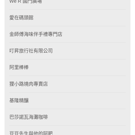
We R 國門廣場
愛在碼頭館
金師傅海味伴手禮專門店
叮昇旅行社有限公司
阿里棒棒
狸⼩路燒肉專賣店
基隆精釀
巴莎諾瓦海灘咖啡
豆豆先生與他的阿肥