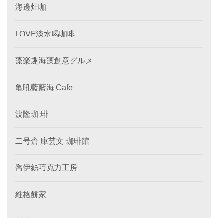
海邊灶咖
LOVE淡水喝咖啡
藻楽趣海藻創意グルメ
亀吼藍藍海 Cafe
波隆珈 琲
二号倉 庫芸文 珈琲館
喬伊絲巧克力工房
維格餅家