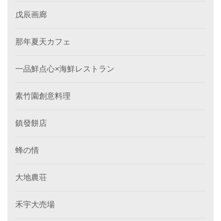
戊辰画廊
那年夏天カフェ
一品鮮点心×海鮮レストラン
素竹園創意料理
鎮發餅店
蜂の情
大地農荘
禾宇大売場