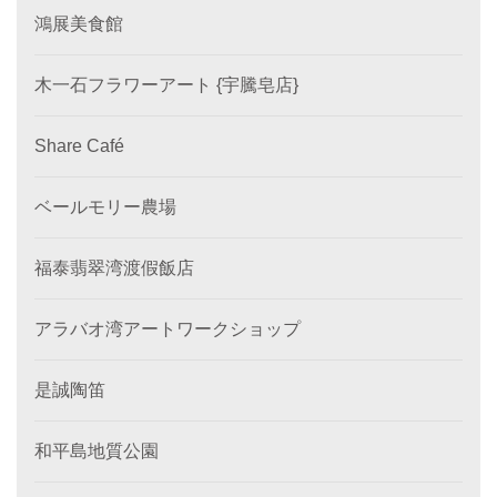
鴻展美食館
木一石フラワーアート {宇騰皂店}
Share Café
ベールモリー農場
福泰翡翠湾渡假飯店
アラバオ湾アートワークショップ
是誠陶笛
和平島地質公園