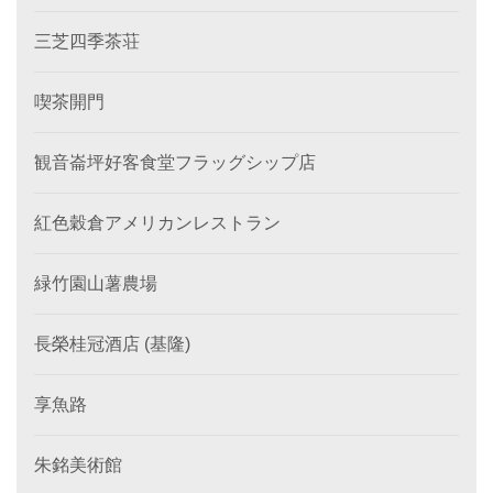
三芝四季茶荘
喫茶開門
観音崙坪好客食堂フラッグシップ店
紅色穀倉アメリカンレストラン
緑竹園山薯農場
長榮桂冠酒店 (基隆)
享魚路
朱銘美術館