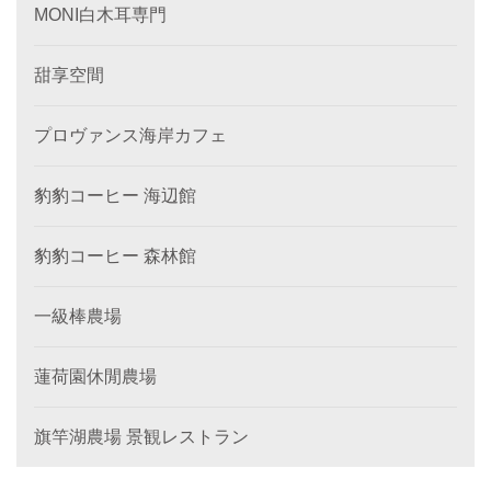
MONI白木耳専門
甜享空間
プロヴァンス海岸カフェ
豹豹コーヒー 海辺館
豹豹コーヒー 森林館
一級棒農場
蓮荷園休閒農場
旗竿湖農場 景観レストラン