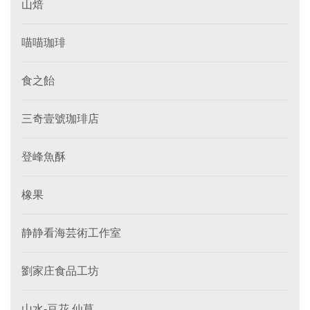
山焙
喵喵珈琲
食之飴
三奇壹號珈琲店
登峰魚酥
橡果
静静看海芸術工作室
劉家庄食品工坊
山水-豆花 仙草