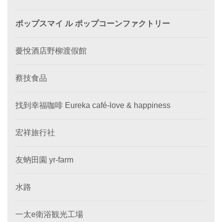
ポップスマイ ル ポップコーンファクトリー
薆悅酒店野柳渡假館
蔡技食品
找到幸福咖啡 Eureka café-love & happiness
宏祥旅行社
友蚋田園 yr-farm
水路
一太e衛浴観光工場