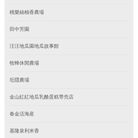
桃樂絲柚香農場
田中芳園
汪汪地瓜園地瓜故事館
牧蜂休閒農場
坵隱農場
金山紅紅地瓜乳酪蛋糕専売店
春金活海産
基隆泉利米香