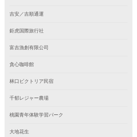
吉安／吉順通運
鉅虎国際旅行社
富吉漁創有限公司
貪心咖啡館
林口ビクトリア民宿
千郁レジャー農場
桃園青年体験学習パーク
大地花生