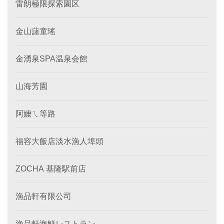
雷朗極限探索園区
金山藷童瑤
金湧泉SPA温泉会館
山海芳園
阿嬤ㄟ等路
福容大飯店淡水漁人埠頭
ZOCHA 基隆駅前店
漁品軒有限公司
漁品軒海鮮レストラン