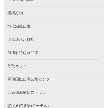
椏楓好物
情人湖敲山生
山焙淡水水碓店
凱連荘特産食品館
欧瑪カフェ
陽住国際山海芸術センター
四姉妹海鮮レストラン
悠悅旅館 (Uyaモーテル)