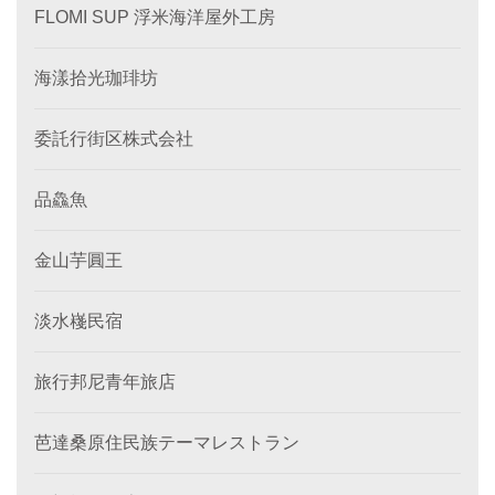
FLOMI SUP 浮米海洋屋外工房
海漾拾光珈琲坊
委託行街区株式会社
品鱻魚
金山芋圓王
淡水嶘民宿
旅行邦尼青年旅店
芭達桑原住民族テーマレストラン