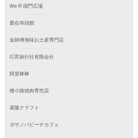
We R 国門広場
愛在埠頭館
金師傅海味お土産専門店
叮昇旅行社有限会社
阿里棒棒
狸小路焼肉専売店
基隆クラフト
ボサノバビーチカフェ