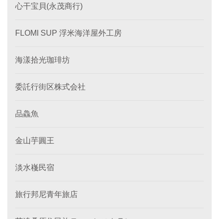
心干宝貝(永茂商行)
FLOMI SUP 浮米海洋屋外工房
海漾拾光珈琲坊
委託行街区株式会社
品鱻魚
金山芋圓王
淡水嶘民宿
旅行邦尼青年旅店