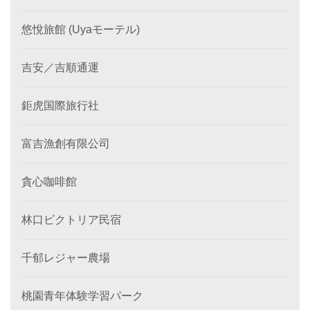
悠悅旅館 (Uyaモーテル)
吉安／吉順通運
鉅虎国際旅行社
富吉漁創有限公司
貪心咖啡館
林口ビクトリア民宿
千郁レジャー農場
桃園青年体験学習パーク