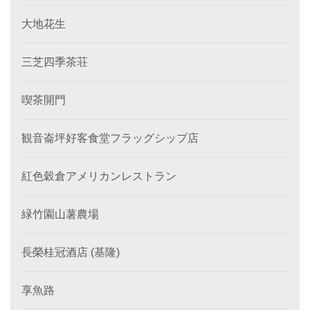
大地花生
三芝四季茶荘
喫茶開門
観音崙坪好客食堂フラッグシップ店
紅色穀倉アメリカンレストラン
緑竹園山薯農場
長榮桂冠酒店 (基隆)
享魚路