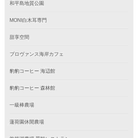
和平島地質公園
MONI白木耳専門
甜享空間
プロヴァンス海岸カフェ
豹豹コーヒー 海辺館
豹豹コーヒー 森林館
一級棒農場
蓮荷園休閒農場