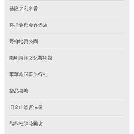
基隆泉利米香
将捷金郁金香酒店
野柳地質公園
陽明海洋文化芸術館
華華鑫国際旅行社
樂品喜塘
旧金山総督温泉
熊熊杜鵑花圃坊