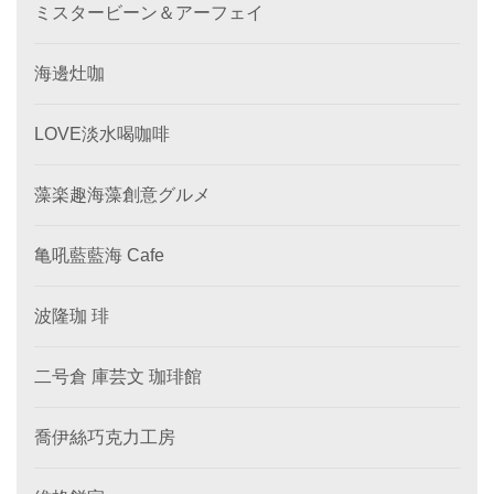
ミスタービーン＆アーフェイ
海邊灶咖
LOVE淡水喝咖啡
藻楽趣海藻創意グルメ
亀吼藍藍海 Cafe
波隆珈 琲
二号倉 庫芸文 珈琲館
喬伊絲巧克力工房