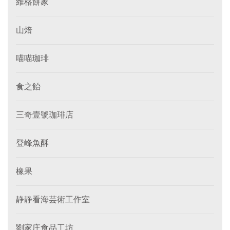
維格餅家
山焙
喵喵珈琲
食之飴
三奇壹號珈琲店
登峰魚酥
橡果
静静看海芸術工作室
劉家庄食品工坊