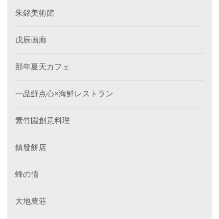
朱銘美術館
戊辰画廊
那年夏天カフェ
一品鮮点心×海鮮レストラン
素竹園創意料理
鎮發餅店
蜂の情
大地農荘