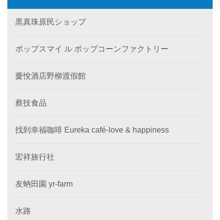
黒真珠原民ショップ
ポップスマイ ル ポップコーンファクトリー
薆悅酒店野柳渡假館
蔡技食品
找到幸福咖啡 Eureka café-love & happiness
宏祥旅行社
友蚋田園 yr-farm
水路