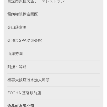
芭達桑原住民族テーマレストラン
雷朗極限探索園区
金山藷童瑤
金湧泉SPA温泉会館
山海芳園
阿嬤ㄟ等路
福容大飯店淡水漁人埠頭
ZOCHA 基隆駅前店
漁品軒有限公司