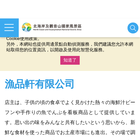
本網站使用cookies等相關技術以持續優化網站服務，並有助於為
您提供更佳的體驗，當您繼續使用本網站即表示您同意我們的
Cookie使用政策。
另外，本網站也提供周邊景點自動偵測服務，我們建議您允許本網
站取得您的位置資訊，以開啟及使用此智慧化服務。
知道了
:::
漁品軒有限公司
店主は、子供の頃の食卓でよく見かけた熱々の海鮮汁ビー
フンや手作りの魚でんぶを看板商品として提供していま
す。思い出の味をみんなと共有したいという思いから、新
鮮な食材を使った商品でお土産市場にも進出。その場で調