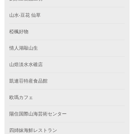
山水-豆花 仙草
椏楓好物
情人湖敲山生
山焙淡水水碓店
凱連荘特産食品館
欧瑪カフェ
陽住国際山海芸術センター
四姉妹海鮮レストラン