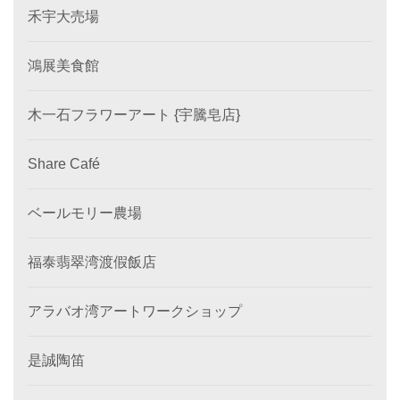
禾宇大売場
鴻展美食館
木一石フラワーアート {宇騰皂店}
Share Café
ベールモリー農場
福泰翡翠湾渡假飯店
アラバオ湾アートワークショップ
是誠陶笛