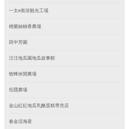
一太e衛浴観光工場
桃樂絲柚香農場
田中芳園
汪汪地瓜園地瓜故事館
牧蜂休閒農場
坵隱農場
金山紅紅地瓜乳酪蛋糕専売店
春金活海産