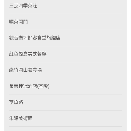
三芝四季茶莊
喫茶開門
觀音崙坪好客食堂旗艦店
紅色穀倉美式餐廳
綠竹園山薯農場
長榮桂冠酒店(基隆)
享魚路
朱銘美術館