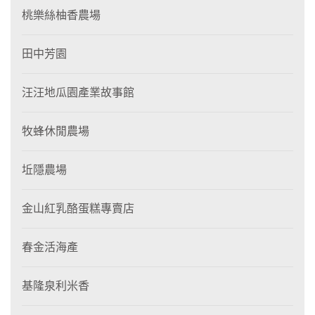
桃樂絲柚香農場
田中芳園
汪汪地瓜園產業故事館
牧蜂休閒農場
坵隱農場
金山紅乳酪蛋糕專賣店
春金活海產
基隆泉利米香