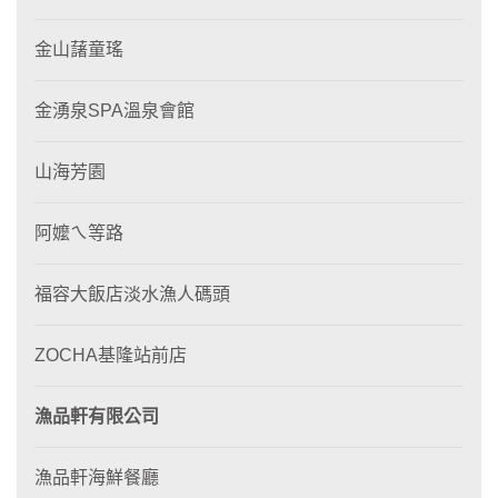
金山藷童瑤
金湧泉SPA溫泉會館
山海芳園
阿嬤ㄟ等路
福容大飯店淡水漁人碼頭
ZOCHA基隆站前店
漁品軒有限公司
漁品軒海鮮餐廳