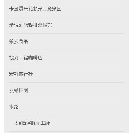
卡滋爆米花觀光工廠樂園
薆悅酒店野柳渡假館
蔡技食品
找到幸福咖啡店
宏祥旅行社
友蚋田園
水路
一太e衛浴觀光工廠