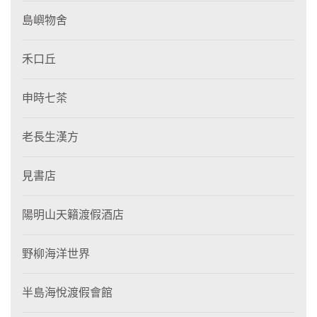
島嶼物舍
禾口丘
申時七茶
老長生漢方
見書店
陽明山天籟渡假酒店
野柳海洋世界
半島海悅渡假會館