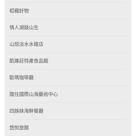
椏楓好物
情人湖敲山生
山焙淡水水碓店
凱連莊特產食品館
歐瑪咖啡廳
陽住國際山海藝術中心
四姊妹海鮮餐廳
悠悅旅館