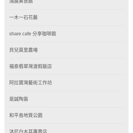
鴻展美食館
一木一石花藝
share cafe 分享咖啡館
貝兒莫里農場
福泰翡翠灣渡假飯店
阿拉寶灣藝術工作坊
是誠陶笛
和平島地質公園
沐尼白木耳專賣店