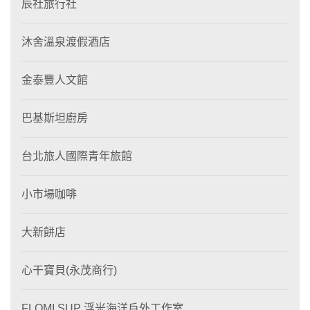
辰社旅行社
沐舍溫泉渡假酒店
金泰豐人文館
巴基斯坦廚房
台北旅人國際青年旅館
小市場咖啡
大新餅店
心干寶貝(永茂商行)
FLOMI SUP 浮米海洋戶外工作室