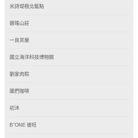
米詩堤極北藍點
碧瑤山莊
一良茶屋
國立海洋科技博物館
劉家肉粽
圖們咖啡
初沐
B''ONE 彼旺