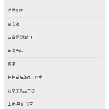
喵喵咖啡
食之飴
三奇壹號咖啡店
登峰魚酥
橡果
靜靜看海藝術工作室
劉家庄食品工坊
山水-豆花 仙草