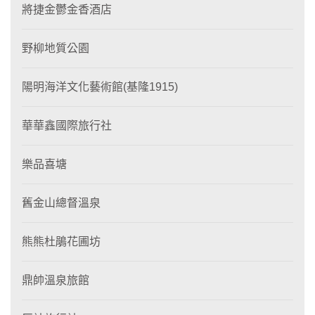
將捷金鬱金香酒店
野柳地質公園
陽明海洋文化藝術館(基隆1915)
華華鑫國際旅行社
樂品喜塘
舊金山總督溫泉
熊熊杜鵑花圃坊
鼎帥溫泉旅館