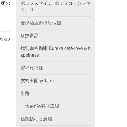
技術の
ポップスマイ ル ポップコーンファ
クトリー
薆悅酒店野柳渡假館
蔡技食品
9-19
找到幸福咖啡 Eureka café-love & h
appiness
宏祥旅行社
友蚋田園 yr-farm
水路
一太e衛浴観光工場
桃樂絲柚香農場