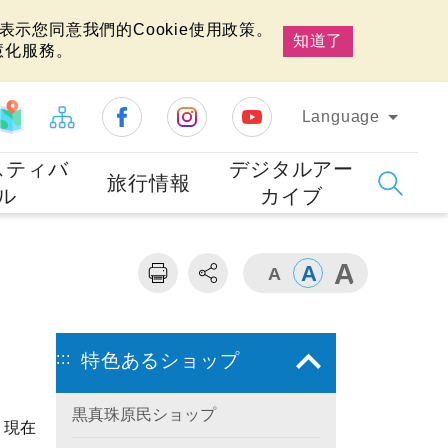
示您同意我們的Cookie使用政策。
知道了
慧化服務。
Language
スティバ
デジタルアー
旅行情報
ル
カイブ
:::
特色あるショップ
黒真珠原民ショップ
。現在