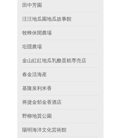
田中芳園
汪汪地瓜園地瓜故事館
牧蜂休閒農場
坵隱農場
金山紅紅地瓜乳酪蛋糕専売店
春金活海産
基隆泉利米香
将捷金郁金香酒店
野柳地質公園
陽明海洋文化芸術館