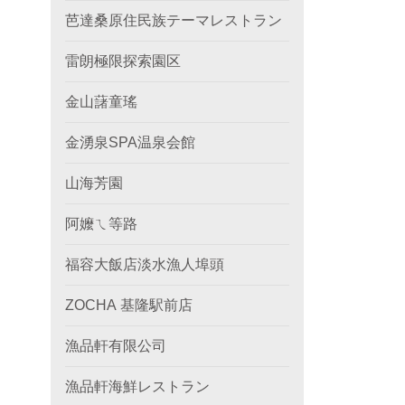
芭達桑原住民族テーマレストラン
雷朗極限探索園区
金山藷童瑤
金湧泉SPA温泉会館
山海芳園
阿嬤ㄟ等路
福容大飯店淡水漁人埠頭
ZOCHA 基隆駅前店
漁品軒有限公司
漁品軒海鮮レストラン