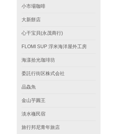
小市場咖啡
大新餅店
心干宝貝(永茂商行)
FLOMI SUP 浮米海洋屋外工房
海漾拾光珈琲坊
委託行街区株式会社
品鱻魚
金山芋圓王
淡水嶘民宿
旅行邦尼青年旅店