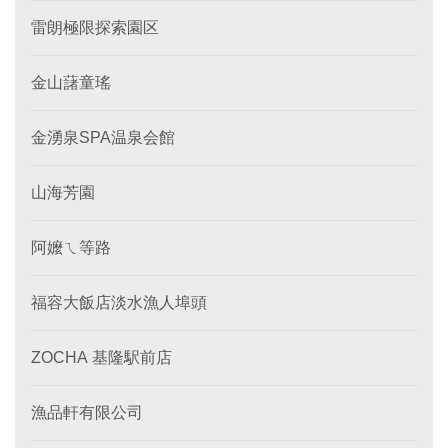
雷朗極限探索園区
金山藷童瑤
金湧泉SPA温泉会館
山海芳園
阿嬤ㄟ等路
福容大飯店淡水漁人埠頭
ZOCHA 基隆駅前店
漁品軒有限公司