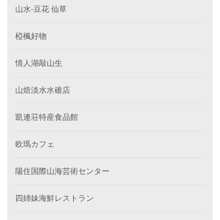
山水-豆花 仙草
椏楓好物
情人湖敲山生
山焙淡水水碓店
凱連荘特産食品館
欧瑪カフェ
陽住国際山海芸術センター
四姉妹海鮮レストラン