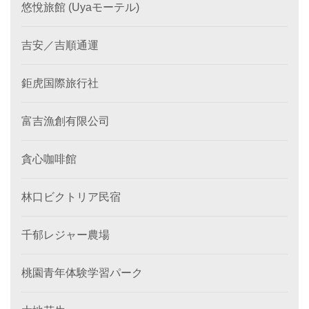
悠悅旅館 (Uyaモーテル)
吉安／吉順通運
鉅虎国際旅行社
富吉漁創有限公司
貪心咖啡館
林口ビクトリア民宿
千郁レジャー農場
桃園青年体験学習パーク