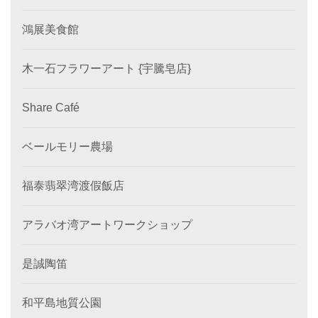
鴻展美食館
木一石フラワーアート {宇騰皂店}
Share Café
ベールモリー農場
福泰翡翠湾渡假飯店
アラバオ湾アートワークショップ
是誠陶笛
和平島地質公園