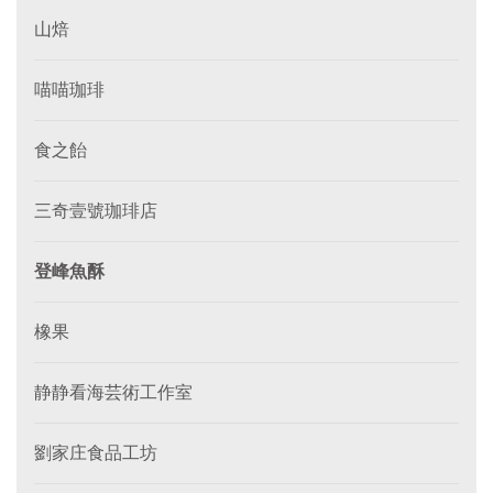
山焙
喵喵珈琲
食之飴
三奇壹號珈琲店
登峰魚酥
橡果
静静看海芸術工作室
劉家庄食品工坊