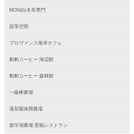
MONI白木耳専門
甜享空間
プロヴァンス海岸カフェ
豹豹コーヒー 海辺館
豹豹コーヒー 森林館
一級棒農場
蓮荷園休閒農場
旗竿湖農場 景観レストラン