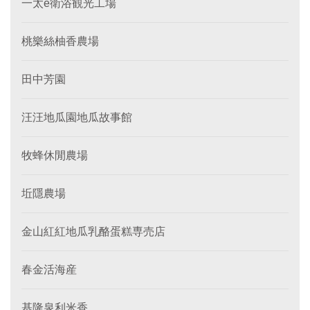
一太e衛浴観光工場
桃樂絲柚香農場
田中芳園
汪汪地瓜園地瓜故事館
牧蜂休閒農場
坵隱農場
金山紅紅地瓜乳酪蛋糕専売店
春金活海産
基隆泉利米香