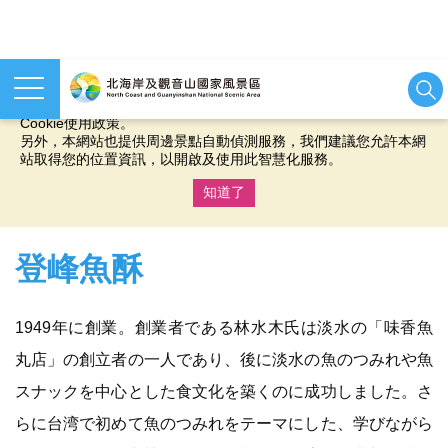
本網站使用cookies等相關技術以持續優化網站服務，並有助於為
您提供更佳的體驗，當您繼續使用本網站即表示您同意我們的
Cookie使用政策。
另外，本網站也提供周邊景點自動偵測服務，我們建議您允許本網
站取得您的位置資訊，以開啟及使用此智慧化服務。
知道了
:::
登峰魚酥
1949年に創業。創業者である林水木氏は淡水の「味香魚
丸店」の創立者の一人であり、後に淡水の魚のつみれや魚
スナックを中心とした食文化を築くのに成功しました。さ
らに台湾で初めて魚のつみれをテーマにした、学びながら