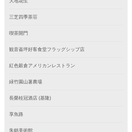
大地花生
三芝四季茶荘
喫茶開門
観音崙坪好客食堂フラッグシップ店
紅色穀倉アメリカンレストラン
緑竹園山薯農場
長榮桂冠酒店 (基隆)
享魚路
朱銘美術館