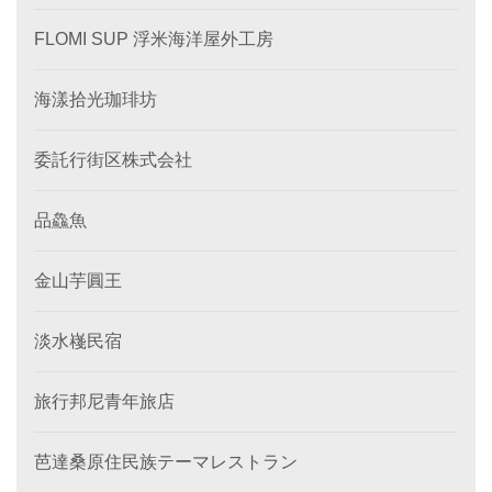
FLOMI SUP 浮米海洋屋外工房
海漾拾光珈琲坊
委託行街区株式会社
品鱻魚
金山芋圓王
淡水嶘民宿
旅行邦尼青年旅店
芭達桑原住民族テーマレストラン