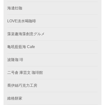
海邊灶咖
LOVE淡水喝咖啡
藻楽趣海藻創意グルメ
亀吼藍藍海 Cafe
波隆珈 琲
二号倉 庫芸文 珈琲館
喬伊絲巧克力工房
維格餅家