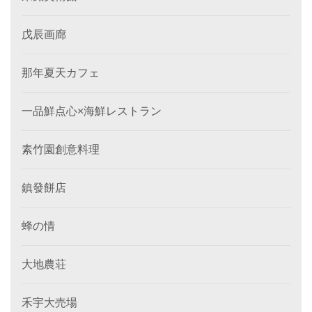
戊辰画廊
那年夏天カフェ
一品鮮点心×海鮮レストラン
素竹園創意料理
鎮發餅店
蜂の情
大地農荘
禾宇大売場