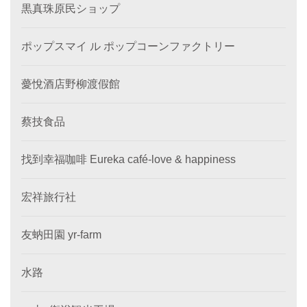
黒真珠原民ショップ
ポップスマイ ル ポップコーンファクトリー
薆悅酒店野柳渡假館
蔡技食品
找到幸福咖啡 Eureka café-love & happiness
宏祥旅行社
友蚋田園 yr-farm
水路