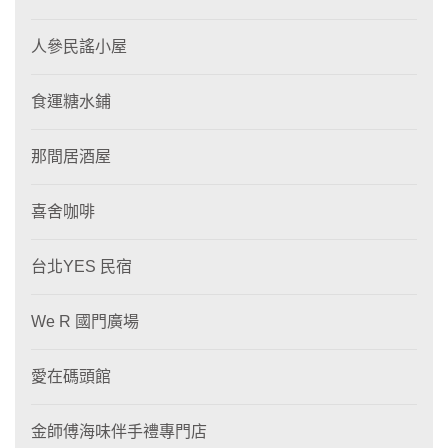
人參民謠小屋
食運糖水鋪
那間居酒屋
喜舍咖啡
台北YES 民宿
We R 國門廣場
愛在碼頭館
金師傅海味伴手禮專門店