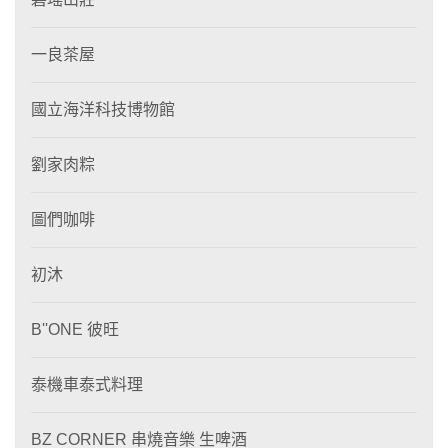
一良茶屋
國立海洋科技博物館
劉家肉粽
圖們咖啡
初沐
B''ONE 彼旺
泰機車泰式料理
BZ CORNER 串燒音樂 生啤酒