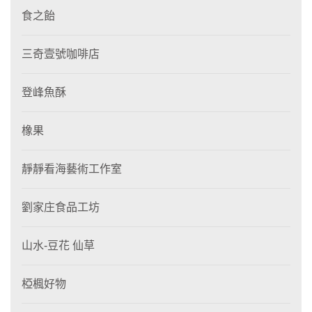
食之飴
三奇壹號咖啡店
登峰魚酥
橡果
靜靜看海藝術工作室
劉家庄食品工坊
山水-豆花 仙草
椏楓好物