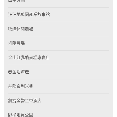
田中芳園
汪汪地瓜園產業故事館
牧蜂休閒農場
坵隱農場
金山紅乳酪蛋糕專賣店
春金活海產
基隆泉利米香
將捷金鬱金香酒店
野柳地質公園