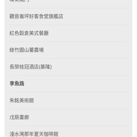
觀音崙坪好客食堂旗艦店
紅色穀倉美式餐廳
綠竹園山薯農場
長榮桂冠酒店(基隆)
享魚路
朱銘美術館
戊辰畫廊
淺水灣那年夏天咖啡館