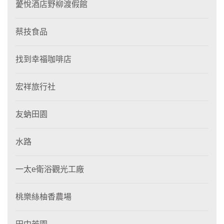
薆悅酒店野柳渡假館
蔡技食品
找到幸福咖啡店
宏祥旅行社
友蚋田園
水路
一太e衛浴觀光工廠
桃樂絲柚香農場