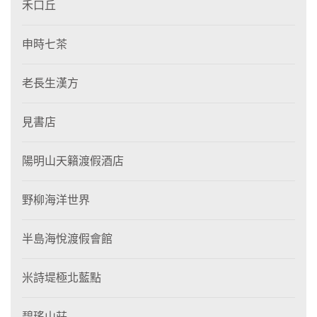
禾口丘
申時七茶
老長生漢方
見書店
陽明山天籟渡假酒店
野柳海洋世界
半島海悅渡假會館
米詩堤極北藍點
碧瑤山莊