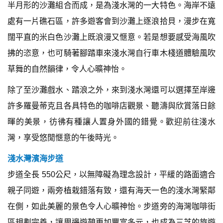
半月形的沙灘組合而成，是為淺水灣的一大特色。海岸不遠
處有一片礁石區，許多遊客會到沙灘上逐浪拾貝，漫步在寬
闊平直的米白色沙灘上既浪漫又愜意。若是想要感受海風吹
拂的恣意，也可騎著腳踏車來淺水灣自行車木棧道體驗風吹
草舞的自然韻律，令人心曠神怡。
除了至沙灘戲水、踏浪之外，來到淺水灣還可以選擇至岸邊
許多羅曼蒂克且各具特色的咖啡店觀景、聽濤與欣賞落日餘
暉的美景，彷彿有種讓人置身外國的錯覺。歡迎前往淺水
灣，享受悠閒愜意的午後時光。
淺水灣濱海步道
步道全長 550公尺，以無障礙為理念設計，平緩的路面適合
親子同遊，兩旁植栽錯落有致，還有海天一色的淺水灣緊鄰
在側，如此美麗的景色令人心曠神怡。步道旁的海灣咖啡街
區規劃完善，讓周邊遊憩更加豐富多元，也成為三芝的旅遊