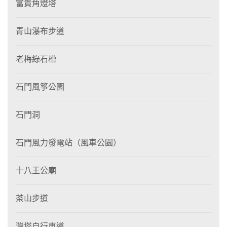
富貴角燈塔
青山瀑布步道
老梅綠石槽
石門風箏公園
石門洞
石門風力發電站（風車公園）
十八王公廟
茶山步道
灣塔自行車道