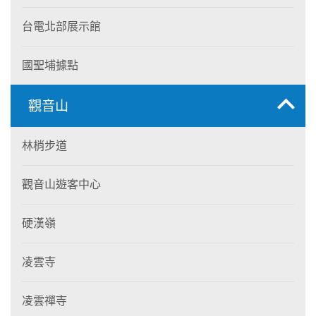
台電北部展示館
國聖埔據點
觀音山
林梢步道
觀音山遊客中心
硬漢嶺
凌雲寺
凌雲禪寺