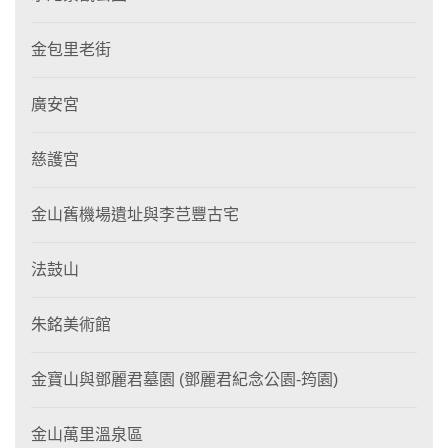
金包里老街
廣安宮
慈護宮
金山舊機場遺址與李芑豐古宅
法鼓山
朱銘美術館
金寶山與鄧麗君墓園 (鄧麗君紀念公園-筠園)
金山萬里溫泉區