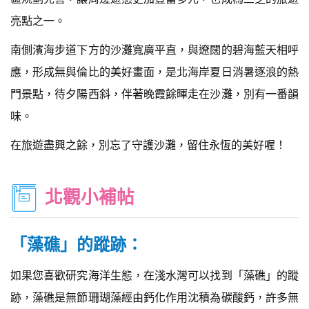
亮點之一。
南側濱海步道下方的沙灘寬廣平直，與遼闊的碧海藍天相呼
應，形成無與倫比的美好畫面，是北海岸夏日消暑逐浪的熱
門景點，待夕陽西斜，伴著晚霞餘暉走在沙灘，別有一番韻
味。
在旅遊盡興之餘，別忘了守護沙灘，留住永恆的美好喔！
北觀小補帖
「藻礁」的蹤跡：
如果您喜歡研究海洋生態，在淺水灣可以找到「藻礁」的蹤
跡，藻礁是無節珊瑚藻經由鈣化作用沈積為碳酸鈣，許多無