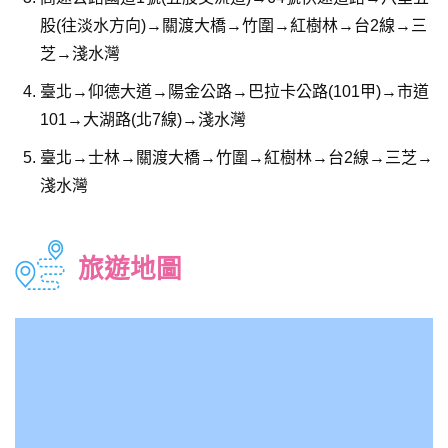
股(往淡水方向)→關渡大橋→竹圍→紅樹林→台2線→三
芝→淺水灣
臺北→仰德大道→陽金公路→巴拉卡公路(101甲)→市道
101→大湖路(北7線)→淺水灣
臺北→士林→關渡大橋→竹圍→紅樹林→台2線→三芝→
淺水灣
旅遊地圖