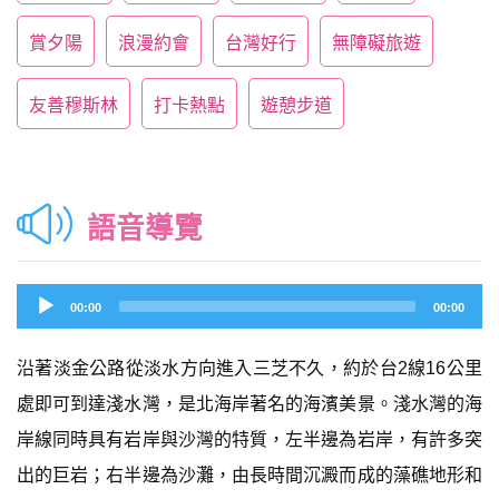
賞夕陽
浪漫約會
台灣好行
無障礙旅遊
友善穆斯林
打卡熱點
遊憩步道
語音導覽
Audio
00:00
00:00
Player
沿著淡金公路從淡水方向進入三芝不久，約於台2線16公里
處即可到達淺水灣，是北海岸著名的海濱美景。淺水灣的海
岸線同時具有岩岸與沙灣的特質，左半邊為岩岸，有許多突
出的巨岩；右半邊為沙灘，由長時間沉澱而成的藻礁地形和