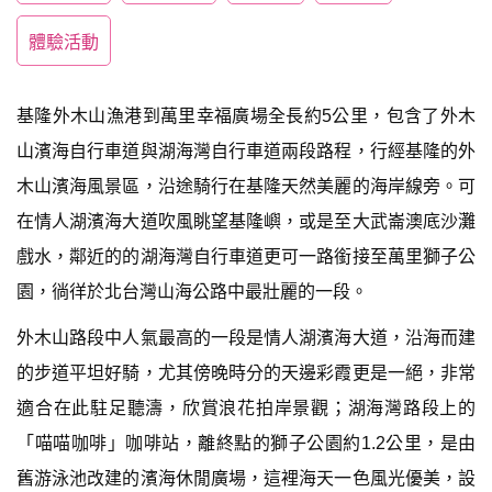
體驗活動
基隆外木山漁港到萬里幸福廣場全長約5公里，包含了外木
山濱海自行車道與湖海灣自行車道兩段路程，行經基隆的外
木山濱海風景區，沿途騎行在基隆天然美麗的海岸線旁。可
在情人湖濱海大道吹風眺望基隆嶼，或是至大武崙澳底沙灘
戲水，鄰近的的湖海灣自行車道更可一路銜接至萬里獅子公
園，徜徉於北台灣山海公路中最壯麗的一段。
外木山路段中人氣最高的一段是情人湖濱海大道，沿海而建
的步道平坦好騎，尤其傍晚時分的天邊彩霞更是一絕，非常
適合在此駐足聽濤，欣賞浪花拍岸景觀；湖海灣路段上的
「喵喵咖啡」咖啡站，離終點的獅子公園約1.2公里，是由
舊游泳池改建的濱海休閒廣場，這裡海天一色風光優美，設