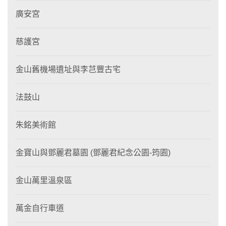
廣安宮
慈護宮
金山舊機場遺址與李芑豐古宅
法鼓山
朱銘美術館
金寶山與鄧麗君墓園 (鄧麗君紀念公園-筠園)
金山萬里溫泉區
萬金自行車道