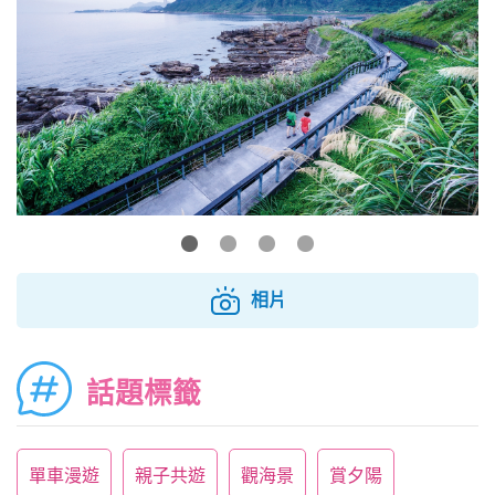
相片
話題標籤
單車漫遊
親子共遊
觀海景
賞夕陽