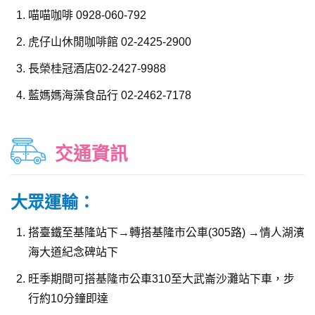
喵喵咖啡 0928-060-792
虎仔山休閒咖啡館 02-2425-2900
長榮桂冠酒店02-2427-9988
藍媽媽海藻食品行 02-2462-7178
交通資訊
大眾運輸：
搭臺鐵至基隆站下→轉搭基隆市公車(305路) →情人湖濱
海大道紀念碑站下
旺季期間可搭基隆市公車310至大武崙沙灘站下車，步
行約10分鐘即達