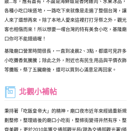
飯...等，應有盡有，不論是海鮮還是香烤雞肉、水果冰品，
各種小吃口味道地，一路吃下來就像是走遍了整個台灣，讓
人來了還想再來。除了本地人愛來這裡打打牙祭之外，觀光
客也相偕而來！所以想要一嚐台灣的特有美食小吃，基隆廟
口你可不能錯過喔！
基隆廟口營業時間很長，一直到凌晨2、3點，都還可見許多
小吃攤香氣騰騰；除此之外，附近也有民生用品與平價衣飾
等攤販，祭了五臟廟後，還可以買到心滿意足再回家。
北觀小補帖
秉持著「吃飯皇帝大」的精神，廟口夜市近年來經過重新規
劃整修，整理過後的廟口小吃街，整條街變得井然有序、整
齊美觀，更於2010年獲交通部觀光局(現為交通部觀光署)頒