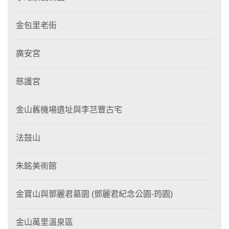
金包里老街
廣安宮
慈護宮
金山舊機場遺址與李芑豐古宅
法鼓山
朱銘美術館
金寶山與鄧麗君墓園 (鄧麗君紀念公園-筠園)
金山萬里溫泉區