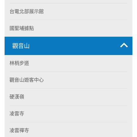
台電北部展示館
國聖埔據點
觀音山
林梢步道
觀音山遊客中心
硬漢嶺
凌雲寺
凌雲禪寺