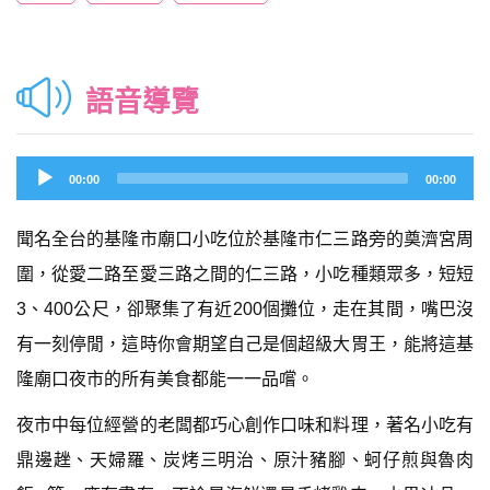
語音導覽
Audio
00:00
00:00
Player
聞名全台的基隆市廟口小吃位於基隆市仁三路旁的奠濟宮周
圍，從愛二路至愛三路之間的仁三路，小吃種類眾多，短短
3、400公尺，卻聚集了有近200個攤位，走在其間，嘴巴沒
有一刻停閒，這時你會期望自己是個超級大胃王，能將這基
隆廟口夜市的所有美食都能一一品嚐。
夜市中每位經營的老闆都巧心創作口味和料理，著名小吃有
鼎邊趖、天婦羅、炭烤三明治、原汁豬腳、蚵仔煎與魯肉