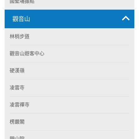
國聖埔據點
觀音山
林梢步道
觀音山遊客中心
硬漢嶺
凌雲寺
凌雲禪寺
楞嚴閣
開山院