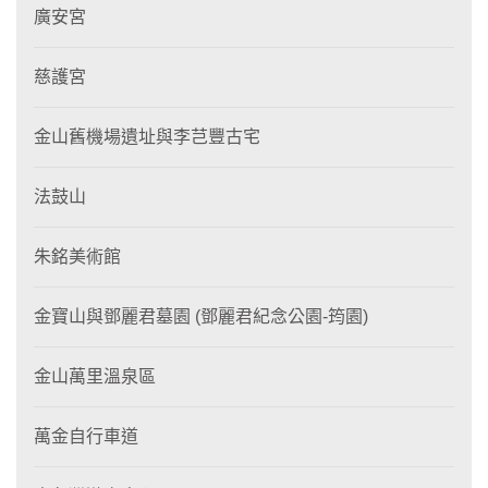
廣安宮
慈護宮
金山舊機場遺址與李芑豐古宅
法鼓山
朱銘美術館
金寶山與鄧麗君墓園 (鄧麗君紀念公園-筠園)
金山萬里溫泉區
萬金自行車道