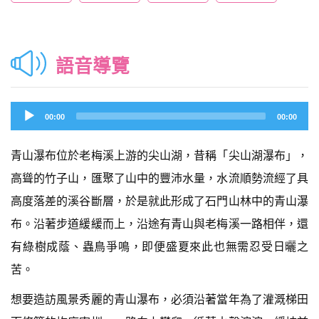
語音導覽
Audio
00:00
00:00
Player
青山瀑布位於老梅溪上游的尖山湖，昔稱「尖山湖瀑布」，
高聳的竹子山，匯聚了山中的豐沛水量，水流順勢流經了具
高度落差的溪谷斷層，於是就此形成了石門山林中的青山瀑
布。沿著步道緩緩而上，沿途有青山與老梅溪一路相伴，還
有綠樹成蔭、蟲鳥爭鳴，即便盛夏來此也無需忍受日曬之
苦。
想要造訪風景秀麗的青山瀑布，必須沿著當年為了灌溉梯田