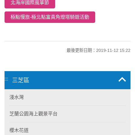
北海岸國際風箏節
極點慢旅-極北點富貴角燈塔騎遊活動
最後更新日期：2019-11-12 15:22
:::
三芝區
淺水灣
芝蘭公園海上觀景平台
櫻木花道