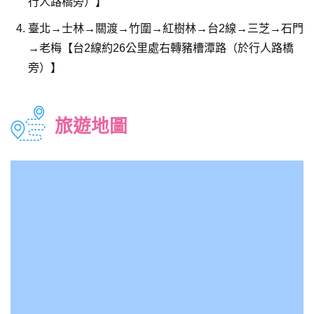
行人路橋旁）】
臺北→士林→關渡→竹圍→紅樹林→台2線→三芝→石門
→老梅【台2線約26公里處右轉豬槽潭路（於行人路橋
旁）】
旅遊地圖