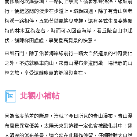
而修築的坎底寮圳，一路向上攀爬。循著水聲淙淙，緩坡前
行，便能悠閒的漫步在步道上。環顧四週，除了有青山與老
梅溪一路相伴，五節芒隨風搖曳成趣，還有各式生長姿態獨
特的林木互為左右，時而可以回首海岸，看丘陵自山中起
伏，舖陳梯田處處，享受登高賞景的快意。
來到石門，除了沿著海岸線前行一睹大自然造景的神奇變化
之外，不妨就驅車向山，來青山瀑布步道開啟一場恬靜的山
林之旅，享受遠離塵囂的舒服與自在。
北觀小補帖
因為高度落差的斷層，造就了今日所見的青山瀑布。青山瀑
布風景異常優美，太陽天來到這裡一定也會被融化其中！迷
人涓麗的瀑布美景，適合您在此稍作停留，仔細聽聽大自然