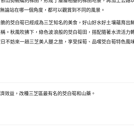
。依山勢蜿蜒的梯田，形成了層層相疊的梯田地景，再加上公路
n
A
無論站在哪一個角度，都可以觀賞到不同的風景。
r
r
香脆的茭白筍已經成為三芝知名的美食，好山好水好土壤蘊育出
o
w
美稱。秋風吹拂下，綠色波浪般的茭白筍田，搭配隨著水流活力
k
假日不妨來一趟三芝美人腿之旅，享受採筍、品嚐茭白筍特色風
e
y
s
t
o
i
n
c
r
e
濟效益，改種三芝區最有名的茭白筍和山藥。
a
s
e
o
r
d
e
c