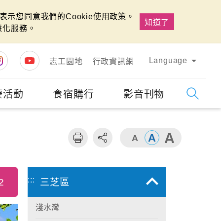
示您同意我們的Cookie使用政策。
知道了
慧化服務。
Language
志工園地
行政資訊網
慶活動
食宿購行
影音刊物
字級
大
:::
2
三芝區
淺水灣