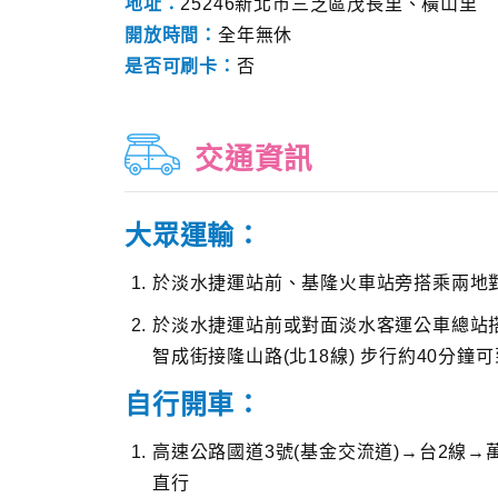
地址：
25246新北市三芝區茂長里、橫山里
開放時間：
全年無休
是否可刷卡：
否
交通資訊
大眾運輸：
於淡水捷運站前、基隆火車站旁搭乘兩地
於淡水捷運站前或對面淡水客運公車總站搭
智成街接隆山路(北18線) 步行約40分鐘
自行開車：
高速公路國道3號(基金交流道)→台2線→
直行