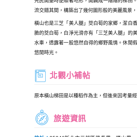
先民開墾時便順著地形，開闢成一階階的梯田
流交錯其間，構築出了幾何圖形般的美麗風景，
橫山也是三芝「美人腿」茭白筍的家鄉，潔白
脆的茭白筍，白淨光滑亦有「三芝美人腿」的
水車，透露著一股悠然自得的鄉野風情。休閒
悠閒時光。
北觀小補帖
原本橫山梯田是以種稻作為主，但後來因考量經
旅遊資訊