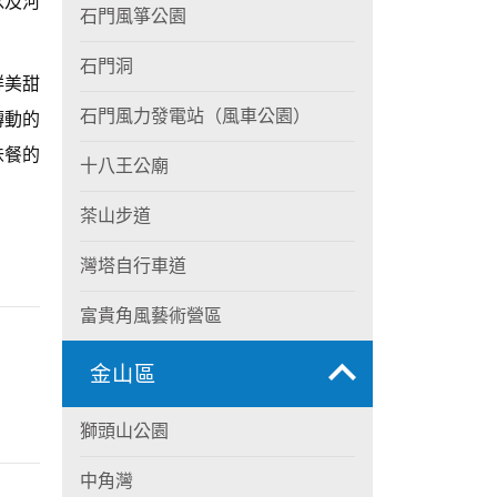
以及河
石門風箏公園
石門洞
鮮美甜
石門風力發電站（風車公園）
轉動的
味餐的
十八王公廟
茶山步道
灣塔自行車道
富貴角風藝術營區
金山區
獅頭山公園
中角灣