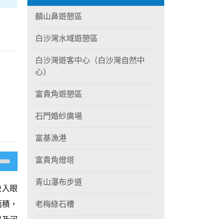
麟山鼻遊憩區
白沙灣水域遊憩區
白沙灣遊客中心（白沙灣自然中
心）
富貴角遊憩區
石門婚紗廣場
富基漁港
富貴角燈塔
青山瀑布步道
映入眼
面積，
老梅綠石槽