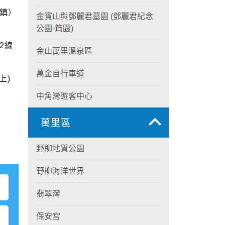
市鎮）
金寶山與鄧麗君墓園 (鄧麗君紀念
公園-筠園)
2線
金山萬里溫泉區
萬金自行車道
上)
中角灣遊客中心
萬里區
野柳地質公園
野柳海洋世界
翡翠灣
保安宮