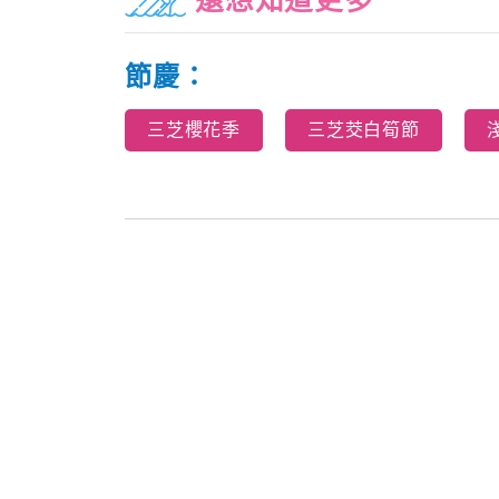
還想知道更多
節慶：
三芝櫻花季
三芝茭白筍節