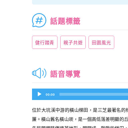
話題標籤
健行踏青
親子共遊
田園風光
語音導覽
Audio
00:00
Player
位於大坑溪中游的橫山梯田，是三芝最著名的
簾。橫山舊名橫山崁，是一個高低落差明顯的