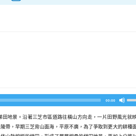
U
00:00
s
e
U
梯田地景。沿著三芝市區道路往橫山方向走，一片田野風光就
p/
D
丘陵帶，早期三芝背山面海，平原不廣，為了爭取到更大的耕種
o
w