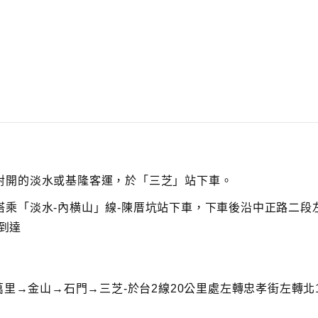
r
e
a
s
e
v
o
l
u
m
e.
對開的淡水或基隆客運，於「三芝」站下車。
乘「淡水-內横山」線-陳厝坑站下車，下車後沿中正路二段
可到達
萬里→金山→石門→三芝-於台2線20公里處左轉忠孝街左轉北