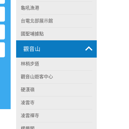
龜吼漁港
台電北部展示館
國聖埔據點
觀音山
林梢步道
觀音山遊客中心
硬漢嶺
凌雲寺
凌雲禪寺
楞嚴閣