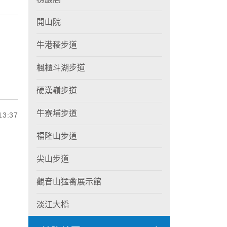
開山院
牛港稜步道
楓櫃斗湖步道
硬漢嶺步道
牛寮埔步道
3:37
福隆山步道
尖山步道
觀音山猛禽展示館
淡江大橋