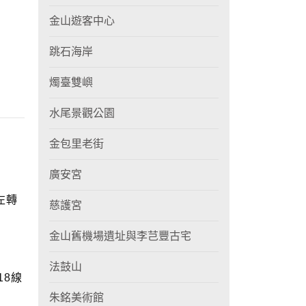
金山遊客中心
跳石海岸
燭臺雙嶼
水尾景觀公園
金包里老街
廣安宮
左轉
慈護宮
金山舊機場遺址與李芑豐古宅
法鼓山
18線
朱銘美術館